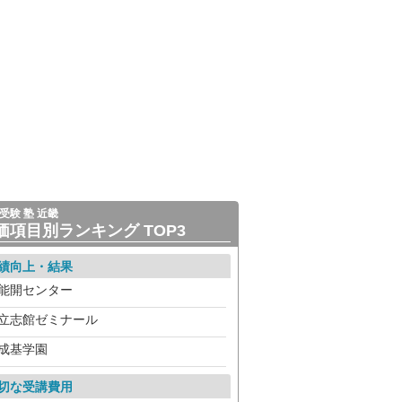
受験 塾 近畿
価項目別ランキング TOP3
績向上・結果
能開センター
立志館ゼミナール
成基学園
切な受講費用