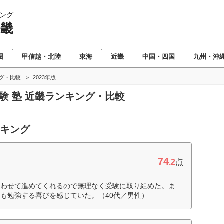
ング
近畿
圏
甲信越・北陸
東海
近畿
中国・四国
九州・沖
ング・比較
2023年版
受験 塾 近畿ランキング・比較
ンキング
74
.2
点
合わせて進めてくれるので無理なく受験に取り組めた。ま
も勉強する喜びを感じていた。（40代／男性）