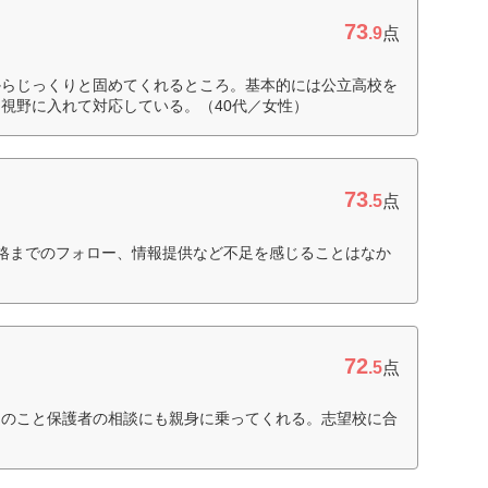
73
.9
点
からじっくりと固めてくれるところ。基本的には公立高校を
視野に入れて対応している。（40代／女性）
73
.5
点
格までのフォロー、情報提供など不足を感じることはなか
72
.5
点
んのこと保護者の相談にも親身に乗ってくれる。志望校に合