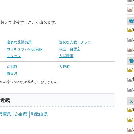
教
び替えて比較することが出来ます。
適切な受講費用
適切な人数・クラス
カリキュラムの充実さ
教室・自習室
スタッフ
入試情報
通
京都府
大阪府
奈良県
業が2社未満のため発表しておりません。
 近畿
ス
兵庫県
奈良県
和歌山県