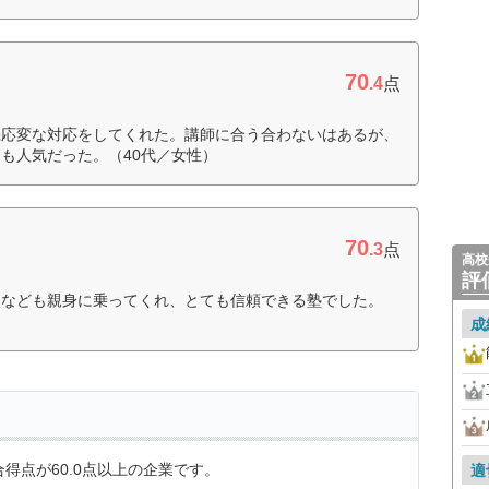
70
.4
点
機応変な対応をしてくれた。講師に合う合わないはあるが、
も人気だった。（40代／女性）
70
.3
点
高校
評
談なども親身に乗ってくれ、とても信頼できる塾でした。
成
得点が60.0点以上の企業です。
適