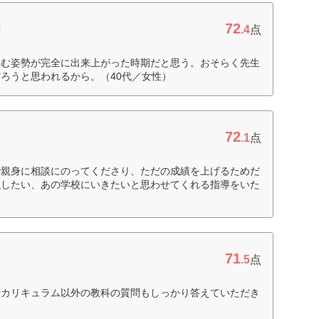
72
園
.4
点
組む姿勢が完全に出来上がった時期だと思う。おそらく先生
ろうと思われるから。（40代／女性）
72
.1
点
で親身に相談にのってくださり、ただの成績を上げるためだ
強したい、あの学校にいきたいと思わせてくれる指導をいた
71
.5
点
やカリキュラム以外の教科の質問もしっかり答えていただき