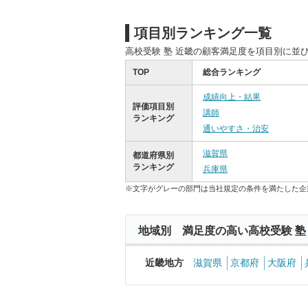
項目別ランキング一覧
高校受験 塾 近畿の顧客満足度を項目別に並
TOP
総合ランキング
成績向上・結果
評価項目別
講師
ランキング
通いやすさ・治安
滋賀県
都道府県別
ランキング
兵庫県
※文字がグレーの部門は当社規定の条件を満たした企
地域別 満足度の高い高校受験 塾
近畿地方
滋賀県
京都府
大阪府