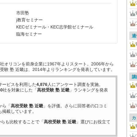
市田塾
j教育セミナー
KECゼミナール・KEC志学館ゼミナール
臨海セミナー
適
オリコンを前身企業に1967年よりスタート。2006年から
験 塾 近畿は、2014年よりランキングを発表しています。
講
サービスを利用した
4,876
人にアンケート調査を実施。
40
社を対象にした「
高校受験 塾 近畿
」ランキングを発表
から「
高校受験 塾 近畿
」を評価。さらに回答者の口コミ
も掲載しています。
カ
からも比較することで「
高校受験 塾 近畿
」選びにお役立て