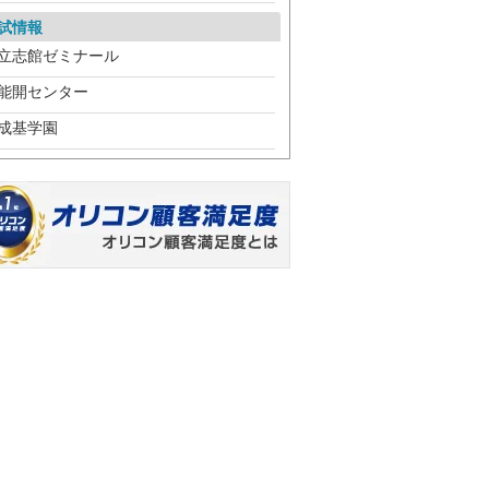
試情報
立志館ゼミナール
能開センター
成基学園