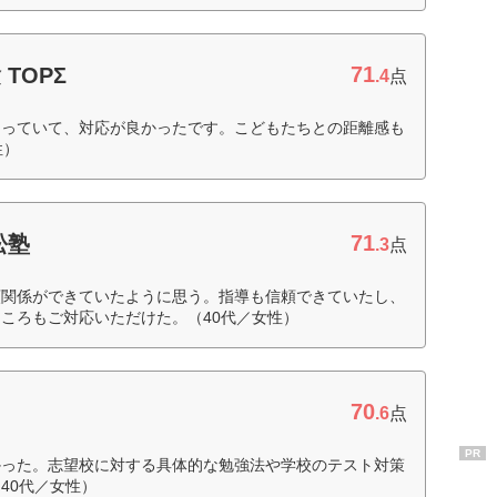
71
TOPΣ
.4
点
知っていて、対応が良かったです。こどもたちとの距離感も
性）
71
松塾
.3
点
頼関係ができていたように思う。指導も信頼できていたし、
ころもご対応いただけた。（40代／女性）
70
.6
点
PR
かった。志望校に対する具体的な勉強法や学校のテスト対策
40代／女性）