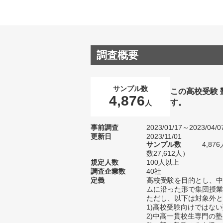
調査概要
サンプル数
この高校受験
4,876
す。
人
事前調査
2023/01/17～2023/04/0
更新日
2023/11/01
サンプル数
4,8
数27,612人）
規定人数
100人以上
調査企業数
40社
定義
高校受験を目的とし、中
ムに沿った形で集団授業
ただし、以下は対象外と
1)高校受験向けではな
2)中高一貫校生専門の塾