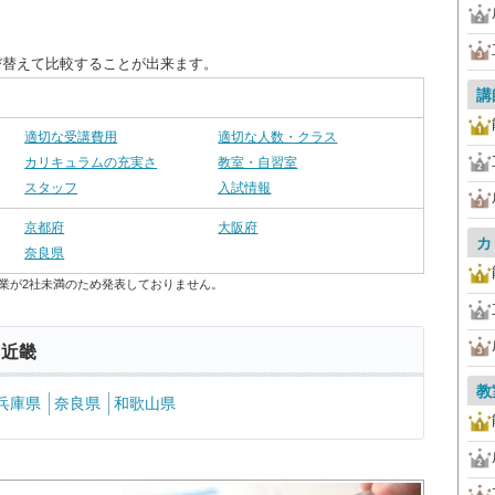
び替えて比較することが出来ます。
講
適切な受講費用
適切な人数・クラス
カリキュラムの充実さ
教室・自習室
スタッフ
入試情報
京都府
大阪府
カ
奈良県
業が2社未満のため発表しておりません。
 近畿
教
兵庫県
奈良県
和歌山県