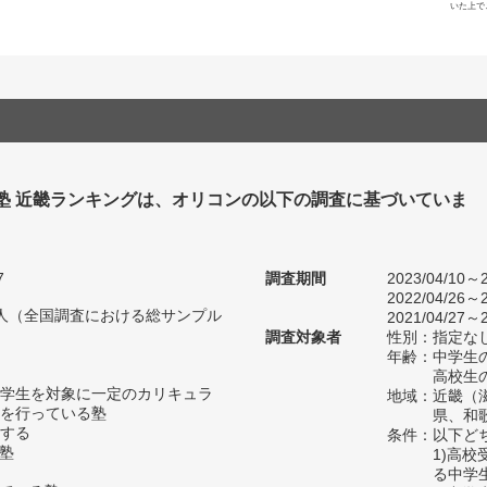
いた上で
 塾 近畿ランキングは、オリコンの以下の調査に基づいていま
7
調査期間
2023/04/10～2
2022/04/26～2
76人（全国調査における総サンプル
2021/04/27～2
調査対象者
性別：指定な
年齢：中学生の
高校生の
学生を対象に一定のカリキュラ
地域：近畿（
を行っている塾
県、和
する
条件：以下ど
い塾
1)高
る中学