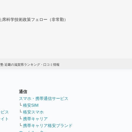
付上席科学技術政策フェロー（非常勤）
 塾 近畿の滋賀県ランキング・口コミ情報
通信
ト
スマホ・携帯通信サービス
└
格安SIM
ービス
└
格安スマホ
サイト
└
携帯キャリア
└
携帯キャリア格安ブランド