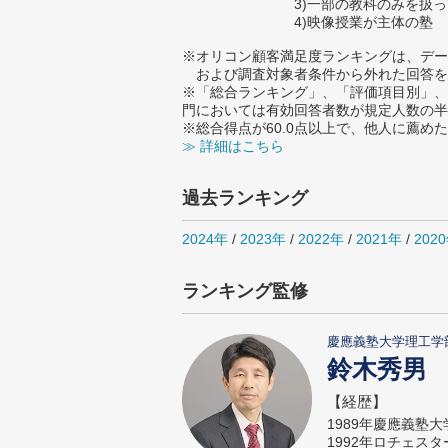
3)一部の教科のみを扱
4)映像授業が主体の塾
※オリコン顧客満足度ランキングは、デー
および調査対象者条件から外れた回答を
※「総合ランキング」、「評価項目別」、
門においては有効回答者数が規定人数の半
※総合得点が60.0点以上で、他人に薦
≫ 詳細はこちら
過去ランキング
2024年
/
2023年
/
2022年
/
2021年
/
202
ランキング監修
慶應義塾大学理工学
鈴木秀男
【経歴】
1989年慶應義塾
1992年ロチェス