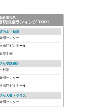
受験 塾 近畿
価項目別ランキング TOP3
績向上・結果
能開センター
立志館ゼミナール
成基学園
切な受講費用
木村塾
能開センター
立志館ゼミナール
切な人数・クラス
能開センター