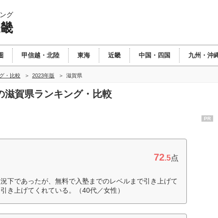
ング
近畿
圏
甲信越・北陸
東海
近畿
中国・四国
九州・沖
ング・比較
2023年版
滋賀県
畿の滋賀県ランキング・比較
PR
72
.5
点
状況下であったが、無料で入塾までのレベルまで引き上げて
引き上げてくれている。（40代／女性）