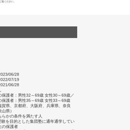
ご覧ください。
023/06/28
022/07/19
021/06/28
し
保護者：男性32～69歳 女性30～69歳／
保護者：男性35～69歳 女性33～69歳
滋賀県、京都府、大阪府、兵庫県、奈良
歌山県）
ちらかの条件を満たす人
校受験を目的とした集団塾に通年通学してい
生の保護者