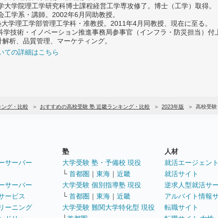
大学大学院理工学研究科博士課程経営工学専攻修了。博士（工学）取得。
社会工学系・講師。2002年6月同助教授。
義塾大学理工学部管理工学科・准教授。2011年4月同教授、現在に至る。
府 科学技術・イノベーション推進事務局参事官（インフラ・防災担当）
計解析、品質管理、マーケティング。
いての詳細はこちら
キング・比較
おすすめの高校受験 塾 近畿ランキング・比較
2023年版
高校受験
塾
人材
ーサーバー
大学受験 塾・予備校 現役
就活エージェン
└
首都圏
｜
東海
｜
近畿
就活サイト
ーサーバー
大学受験 個別指導塾 現役
逆求人型就活サ
サービス
└
首都圏
｜
東海
｜
近畿
アルバイト情報
リーニング
大学受験 難関大学特化型 現役
転職サイト