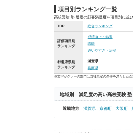
項目別ランキング一覧
高校受験 塾 近畿の顧客満足度を項目別に並
TOP
総合ランキング
成績向上・結果
評価項目別
講師
ランキング
通いやすさ・治安
滋賀県
都道府県別
ランキング
兵庫県
※文字がグレーの部門は当社規定の条件を満たした企
地域別 満足度の高い高校受験 塾
近畿地方
滋賀県
京都府
大阪府