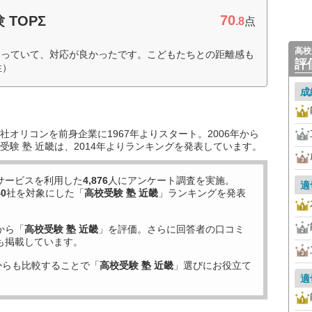
70
TOPΣ
.8
点
高校
知っていて、対応が良かったです。こどもたちとの距離感も
評
性）
成
オリコンを前身企業に1967年よりスタート。2006年から
験 塾 近畿は、2014年よりランキングを発表しています。
サービスを利用した
4,876
人にアンケート調査を実施。
適
40
社を対象にした「
高校受験 塾 近畿
」ランキングを発表
から「
高校受験 塾 近畿
」を評価。さらに回答者の口コミ
も掲載しています。
からも比較することで「
高校受験 塾 近畿
」選びにお役立て
適