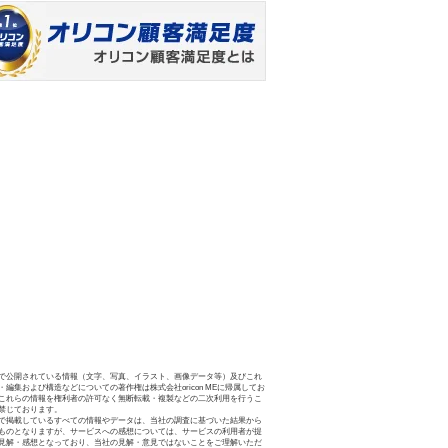
で公開されている情報（文字、写真、イラスト、画像データ等）及びこれ
・編集および構造などについての著作権は株式会社oricon MEに帰属してお
これらの情報を権利者の許可なく無断転載・複製などの二次利用を行うこ
禁じております。
で掲載しているすべての情報やデータは、当社の調査に基づいた結果から
ものとなりますが、サービスへの感想については、サービスの利用者が提
見解・感想となっており、当社の見解・意見ではないことをご理解いただ