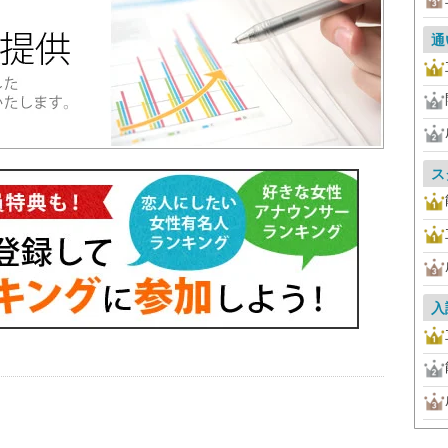
通
ス
入