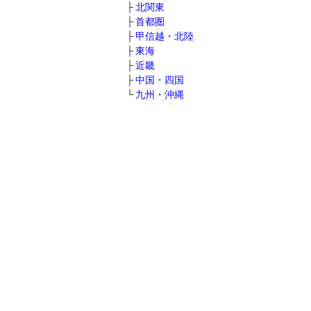
北関東
首都圏
甲信越・北陸
東海
近畿
中国・四国
九州・沖縄