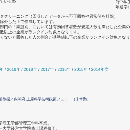
っている塾
2)中
年通学
タクリーニング（回収したデータから不正回答や異常値を排除）
除外した上で作成しています。
部門の「業態別」においては有効回答者数が規定人数を満たした企業の
数以上の企業がランクイン対象となります。
めたくないと回答した人の割合が基準値以下の企業がランクイン対象とな
0年
/
2019年
/
2018年
/
2017年
/
2016年
/
2015年
/
2014年度
部教授／内閣府 上席科学技術政策フェロー（非常勤）
大学理工学部管理工学科卒業。
ター大学経営大学院修士課程修了。