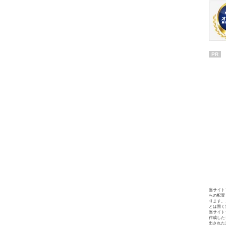
PR
当サイト
らの配置
ります。
とは固く
当サイト
作成した
出された