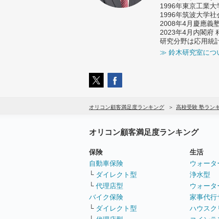
1996年東京工業
1996年筑波大学
2008年4月慶應
2023年4月内閣
研究分野は応用統
≫ 鈴木研究室につ
オリコン顧客満足度ランキング
高校受験 塾ラン
オリコン顧客満足度ランキング
保険
生活
自動車保険
ウォータ
└
ダイレクト型
浄水型
└
代理店型
ウォータ
バイク保険
家事代行
└
ダイレクト型
ハウスク