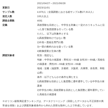
2021/04/27～2021/06/28
更新日
2023/11/01
サンプル数
4,876人（全国調査における総サンプル数27,612人）
規定人数
100人以上
調査企業数
40社
定義
高校受験を目的とし、中学生を対象に一定のカリキュラムに沿
った形で集団授業を行っている塾
ただし、以下は対象外とする
1)高校受験向けではない塾
2)中高一貫校生専門の塾
3)一部の教科のみを扱っている塾
4)映像授業が主体の塾
調査対象者
性別：指定なし
年齢：中学生の保護者：男性32～69歳 女性30～69歳／高校生
の保護者：男性35～69歳 女性33～69歳
地域：近畿（滋賀県、京都府、大阪府、兵庫県、奈良県、和歌
山県）
条件：以下どちらかの条件を満たす人
1)高校受験を目的とした集団塾に通年通学している中学生の保
護者
2)中学生の時に高校受験を目的とした集団塾に通年通学してい
た高校生の保護者
※オリコン顧客満足度ランキングは、データクリーニング（回収したデータから不正回答や異
常値を排除）および調査対象者条件から外れた回答を除外した上で作成しています。