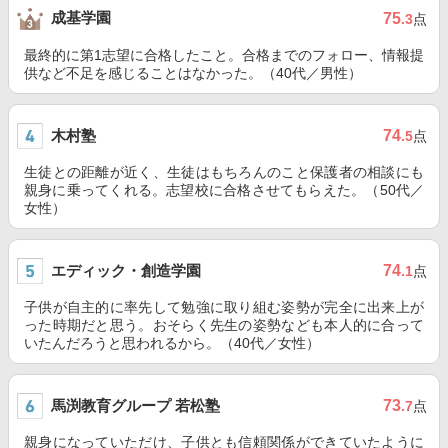
成基学園
75
.3
点
最終的に第1志望に合格したこと。合格までのフォロー、情報提
供など不足を感じることはなかった。（40代／男性）
木村塾
74
.5
点
生徒との距離が近く、生徒はもちろんのこと保護者の相談にも
親身に乗ってくれる。志望校に合格させてもらえた。（50代／
女性）
エディック・創造学園
74
.1
点
子供が自主的に率先して勉強に取り組む姿勢が完全に出来上が
った時期だと思う。おそらく先生の姿勢なども本人的に合って
いたんだろうと思われるから。（40代／女性）
馬渕教育グループ 若松塾
73
.7
点
親身になっていただけ、子供とも信頼関係ができていたように