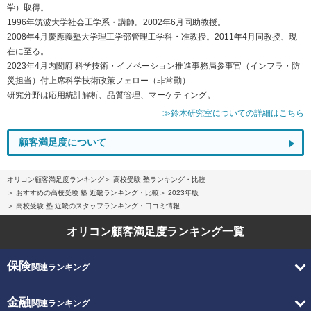
学）取得。
1996年筑波大学社会工学系・講師。2002年6月同助教授。
2008年4月慶應義塾大学理工学部管理工学科・准教授。2011年4月同教授、現
在に至る。
2023年4月内閣府 科学技術・イノベーション推進事務局参事官（インフラ・防
災担当）付上席科学技術政策フェロー（非常勤）
研究分野は応用統計解析、品質管理、マーケティング。
≫鈴木研究室についての詳細はこちら
顧客満足度について
オリコン顧客満足度ランキング
高校受験 塾ランキング・比較
おすすめの高校受験 塾 近畿ランキング・比較
2023年版
高校受験 塾 近畿のスタッフランキング・口コミ情報
オリコン顧客満足度
ランキング一覧
保険
関連ランキング
金融
関連ランキング