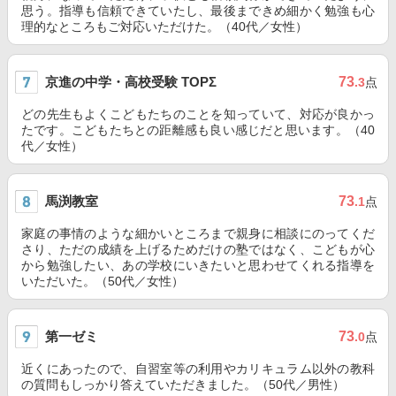
思う。指導も信頼できていたし、最後まできめ細かく勉強も心
理的なところもご対応いただけた。（40代／女性）
京進の中学・高校受験 TOPΣ
73
.3
点
どの先生もよくこどもたちのことを知っていて、対応が良かっ
たです。こどもたちとの距離感も良い感じだと思います。（40
代／女性）
馬渕教室
73
.1
点
家庭の事情のような細かいところまで親身に相談にのってくだ
さり、ただの成績を上げるためだけの塾ではなく、こどもが心
から勉強したい、あの学校にいきたいと思わせてくれる指導を
いただいた。（50代／女性）
第一ゼミ
73
.0
点
近くにあったので、自習室等の利用やカリキュラム以外の教科
の質問もしっかり答えていただきました。（50代／男性）