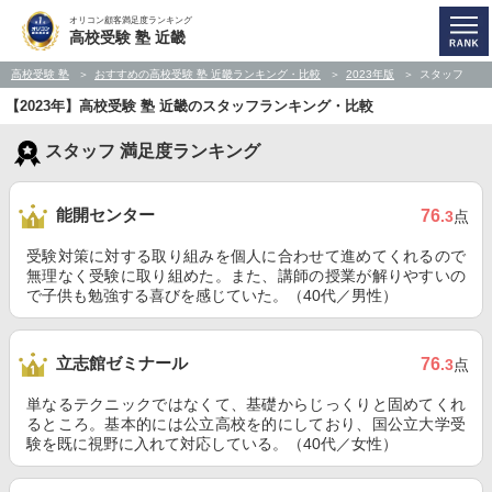
オリコン顧客満足度ランキング
高校受験 塾 近畿
高校受験 塾
おすすめの高校受験 塾 近畿ランキング・比較
2023年版
スタッフ
【2023年】高校受験 塾 近畿のスタッフランキング・比較
スタッフ 満足度ランキング
能開センター
76
.3
点
受験対策に対する取り組みを個人に合わせて進めてくれるので
無理なく受験に取り組めた。また、講師の授業が解りやすいの
で子供も勉強する喜びを感じていた。（40代／男性）
立志館ゼミナール
76
.3
点
単なるテクニックではなくて、基礎からじっくりと固めてくれ
るところ。基本的には公立高校を的にしており、国公立大学受
験を既に視野に入れて対応している。（40代／女性）