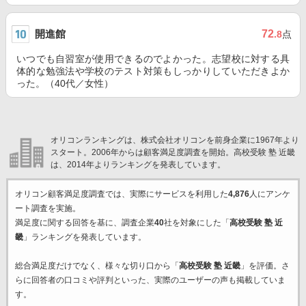
開進館
72
.8
点
いつでも自習室が使用できるのでよかった。志望校に対する具
体的な勉強法や学校のテスト対策もしっかりしていただきよか
った。（40代／女性）
オリコンランキングは、株式会社オリコンを前身企業に1967年より
スタート。2006年からは顧客満足度調査を開始。高校受験 塾 近畿
は、2014年よりランキングを発表しています。
オリコン顧客満足度調査では、実際にサービスを利用した
4,876
人にアンケ
ート調査を実施。
満足度に関する回答を基に、調査企業
40
社を対象にした「
高校受験 塾 近
畿
」ランキングを発表しています。
総合満足度だけでなく、様々な切り口から「
高校受験 塾 近畿
」を評価。さ
らに回答者の口コミや評判といった、実際のユーザーの声も掲載していま
す。