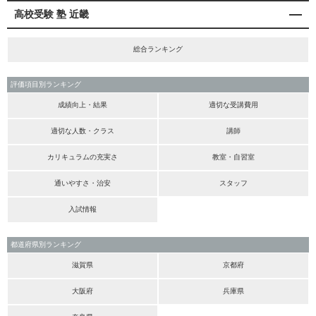
高校受験 塾 近畿
総合ランキング
評価項目別ランキング
成績向上・結果
適切な受講費用
適切な人数・クラス
講師
カリキュラムの充実さ
教室・自習室
通いやすさ・治安
スタッフ
入試情報
都道府県別ランキング
滋賀県
京都府
大阪府
兵庫県