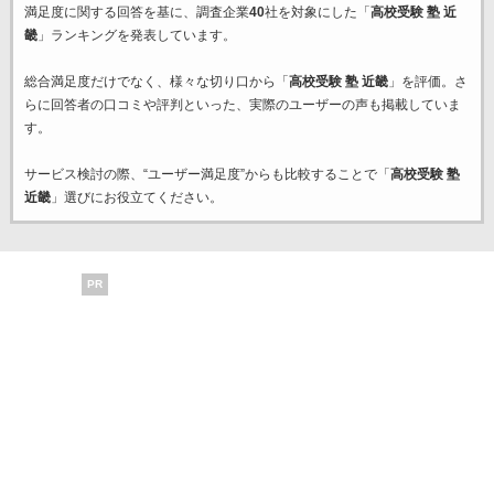
満足度に関する回答を基に、調査企業
40
社を対象にした「
高校受験 塾 近
畿
」ランキングを発表しています。
総合満足度だけでなく、様々な切り口から「
高校受験 塾 近畿
」を評価。さ
らに回答者の口コミや評判といった、実際のユーザーの声も掲載していま
す。
サービス検討の際、“ユーザー満足度”からも比較することで「
高校受験 塾
近畿
」選びにお役立てください。
PR