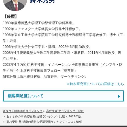
鈴木秀男
【経歴】
1989年慶應義塾大学理工学部管理工学科卒業。
1992年ロチェスター大学経営大学院修士課程修了。
1996年東京工業大学大学院理工学研究科博士課程経営工学専攻修了。博士（工
学）取得。
1996年筑波大学社会工学系・講師。2002年6月同助教授。
2008年4月慶應義塾大学理工学部管理工学科・准教授。2011年4月同教授、現
在に至る。
2023年4月内閣府 科学技術・イノベーション推進事務局参事官（インフラ・防
災担当）付上席科学技術政策フェロー（非常勤）
研究分野は応用統計解析、品質管理、マーケティング。
≫鈴木研究室についての詳細はこちら
顧客満足度について
オリコン顧客満足度ランキング
高校受験 塾ランキング・比較
おすすめの高校受験 塾 近畿ランキング・比較
2023年版
高校受験 塾 近畿の適切な受講費用ランキング・口コミ情報