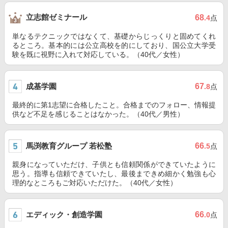
立志館ゼミナール
68
.4
点
単なるテクニックではなくて、基礎からじっくりと固めてくれ
るところ。基本的には公立高校を的にしており、国公立大学受
験を既に視野に入れて対応している。（40代／女性）
成基学園
67
.8
点
最終的に第1志望に合格したこと。合格までのフォロー、情報提
供など不足を感じることはなかった。（40代／男性）
馬渕教育グループ 若松塾
66
.5
点
親身になっていただけ、子供とも信頼関係ができていたように
思う。指導も信頼できていたし、最後まできめ細かく勉強も心
理的なところもご対応いただけた。（40代／女性）
エディック・創造学園
66
.0
点