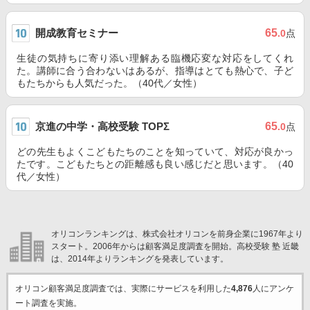
開成教育セミナー
65
.0
点
生徒の気持ちに寄り添い理解ある臨機応変な対応をしてくれ
た。講師に合う合わないはあるが、指導はとても熱心で、子ど
もたちからも人気だった。（40代／女性）
京進の中学・高校受験 TOPΣ
65
.0
点
どの先生もよくこどもたちのことを知っていて、対応が良かっ
たです。こどもたちとの距離感も良い感じだと思います。（40
代／女性）
オリコンランキングは、株式会社オリコンを前身企業に1967年より
スタート。2006年からは顧客満足度調査を開始。高校受験 塾 近畿
は、2014年よりランキングを発表しています。
オリコン顧客満足度調査では、実際にサービスを利用した
4,876
人にアンケ
ート調査を実施。