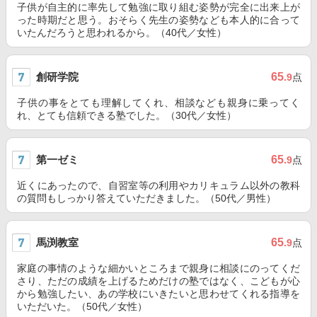
子供が自主的に率先して勉強に取り組む姿勢が完全に出来上が
った時期だと思う。おそらく先生の姿勢なども本人的に合って
いたんだろうと思われるから。（40代／女性）
創研学院
65
.9
点
子供の事をとても理解してくれ、相談なども親身に乗ってく
れ、とても信頼できる塾でした。（30代／女性）
第一ゼミ
65
.9
点
近くにあったので、自習室等の利用やカリキュラム以外の教科
の質問もしっかり答えていただきました。（50代／男性）
馬渕教室
65
.9
点
家庭の事情のような細かいところまで親身に相談にのってくだ
さり、ただの成績を上げるためだけの塾ではなく、こどもが心
から勉強したい、あの学校にいきたいと思わせてくれる指導を
いただいた。（50代／女性）