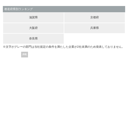
都道府県別ランキング
滋賀県
京都府
大阪府
兵庫県
奈良県
※文字がグレーの部門は当社規定の条件を満たした企業が2社未満のため発表しておりません。
PR