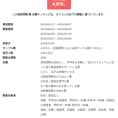
4,876
人
この高校受験 塾 近畿ランキングは、オリコンの以下の調査に基づいています。
事前調査
2023/01/17～2023/04/07
調査期間
2023/04/10～2023/06/28
2022/04/26～2022/07/19
2021/04/27～2021/06/28
更新日
2023/11/01
サンプル数
4,876人（全国調査における総サンプル数27,612人）
規定人数
100人以上
調査企業数
40社
定義
高校受験を目的とし、中学生を対象に一定のカリキュラムに沿
った形で集団授業を行っている塾
ただし、以下は対象外とする
1)高校受験向けではない塾
2)中高一貫校生専門の塾
3)一部の教科のみを扱っている塾
4)映像授業が主体の塾
調査対象者
性別：指定なし
年齢：中学生の保護者：男性32～69歳 女性30～69歳／高校生
の保護者：男性35～69歳 女性33～69歳
地域：近畿（滋賀県、京都府、大阪府、兵庫県、奈良県、和歌
山県）