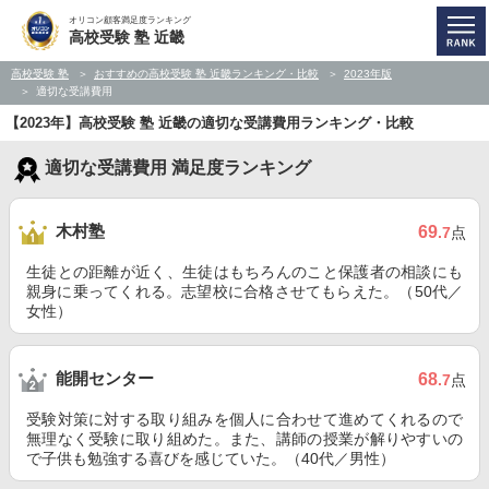
オリコン顧客満足度ランキング
高校受験 塾 近畿
高校受験 塾
おすすめの高校受験 塾 近畿ランキング・比較
2023年版
適切な受講費用
【2023年】高校受験 塾 近畿の適切な受講費用ランキング・比較
適切な受講費用 満足度ランキング
木村塾
69
.7
点
生徒との距離が近く、生徒はもちろんのこと保護者の相談にも
親身に乗ってくれる。志望校に合格させてもらえた。（50代／
女性）
能開センター
68
.7
点
受験対策に対する取り組みを個人に合わせて進めてくれるので
無理なく受験に取り組めた。また、講師の授業が解りやすいの
で子供も勉強する喜びを感じていた。（40代／男性）