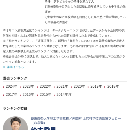
条件：以下どちらかの条件を満たす人
1)高校受験を目的とした集団塾に通年通学している中学生の保
護者
2)中学生の時に高校受験を目的とした集団塾に通年通学してい
た高校生の保護者
※オリコン顧客満足度ランキングは、データクリーニング（回収したデータから不正回答や異
常値を排除）および調査対象者条件から外れた回答を除外した上で作成しています。
※「総合ランキング」、「評価項目別」、部門の「業態別」においては有効回答者数が規定人
数を満たした企業のみランクイン対象となります。その他の部門においては有効回答者数が規
定人数の半数以上の企業がランクイン対象となります。
※総合得点が60.0点以上で、他人に薦めたくないと回答した人の割合が基準値以下の企業がラ
ンクイン対象となります。
≫ 詳細はこちら
過去ランキング
2024年
2023年
2022年
2021年
2020年
2019年
2018年
2017年
2016年
2015年
2014年度
ランキング監修
慶應義塾大学理工学部教授／内閣府 上席科学技術政策フェロー
（非常勤）