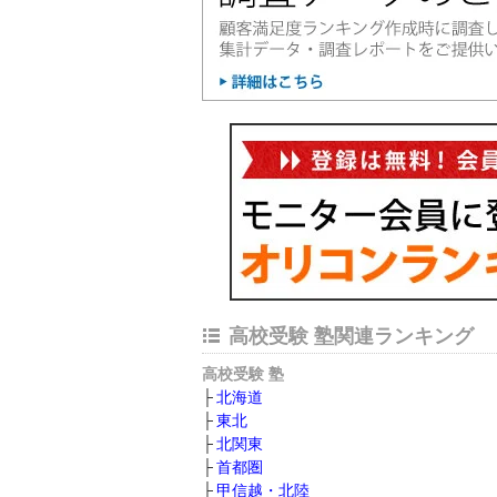
高校受験 塾関連ランキング
高校受験 塾
北海道
東北
北関東
首都圏
甲信越・北陸