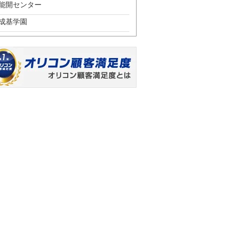
能開センター
成基学園