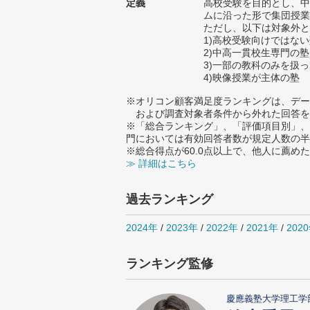
定義
高校受験を目的とし、中
ムに沿った形で集団授業
ただし、以下は対象外と
1)高校受験向けではな
2)中高一貫校生専門の塾
3)一部の教科のみを扱
4)映像授業が主体の塾
※オリコン顧客満足度ランキングは、デー
および調査対象者条件から外れた回答を
※「総合ランキング」、「評価項目別」、
門においては有効回答者数が規定人数の半
※総合得点が60.0点以上で、他人に薦
≫ 詳細はこちら
過去ランキング
2024年
/
2023年
/
2022年
/
2021年
/
202
ランキング監修
慶應義塾大学理工学