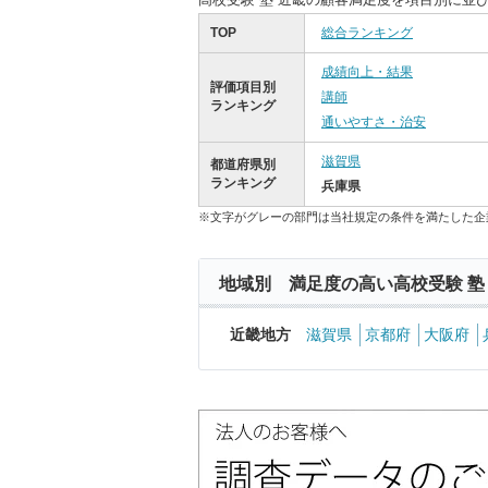
TOP
総合ランキング
成績向上・結果
評価項目別
講師
ランキング
通いやすさ・治安
滋賀県
都道府県別
ランキング
兵庫県
※文字がグレーの部門は当社規定の条件を満たした企
地域別 満足度の高い高校受験 塾
近畿地方
滋賀県
京都府
大阪府