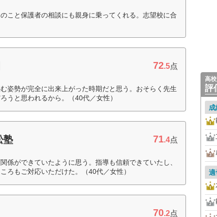
んのこと保護者の相談にも親身に乗ってくれる。志望校に合
72
園
.5
点
高校
評
組む姿勢が完全に出来上がった時期だと思う。おそらく先生
ろうと思われるから。（40代／女性）
成
71
松塾
.4
点
頼関係ができていたように思う。指導も信頼できていたし、
ころもご対応いただけた。（40代／女性）
適
70
.2
点