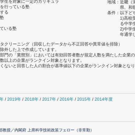
学生を対象に一定のカリキュラ
地域：近畿（
を行っている塾
県、和
する
条件：以下ど
い塾
1)高
る中学
っている塾
2)中
年通学
タクリーニング（回収したデータから不正回答や異常値を排除）
除外した上で作成しています。
部門の「業態別」においては有効回答者数が規定人数を満たした企業の
数以上の企業がランクイン対象となります。
めたくないと回答した人の割合が基準値以下の企業がランクイン対象とな
0年
/
2019年
/
2018年
/
2017年
/
2016年
/
2015年
/
2014年度
部教授／内閣府 上席科学技術政策フェロー（非常勤）