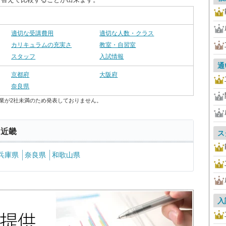
適切な受講費用
適切な人数・クラス
カリキュラムの充実さ
教室・自習室
スタッフ
入試情報
通
京都府
大阪府
奈良県
業が2社未満のため発表しておりません。
 近畿
ス
兵庫県
奈良県
和歌山県
入