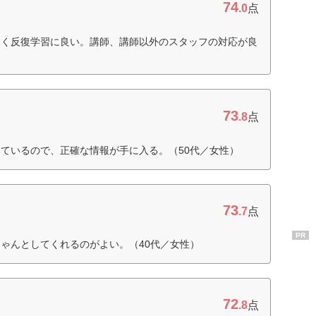
74
.0
点
多く反復学習に良い。講師、講師以外のスタッフの対応が良
73
.8
点
ているので、正確な情報が手に入る。（50代／女性）
73
.7
点
PR
ゃんとしてくれるのがよい。（40代／女性）
72
.8
点