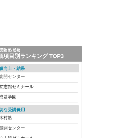
受験 塾 近畿
価項目別ランキング TOP3
績向上・結果
能開センター
立志館ゼミナール
成基学園
切な受講費用
木村塾
能開センター