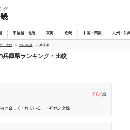
ング
近畿
圏
甲信越・北陸
東海
近畿
中国・四国
九州・沖
ング・比較
2023年版
兵庫県
畿の兵庫県ランキング・比較
77
.4
点
向き合ってくれている。（40代／女性）