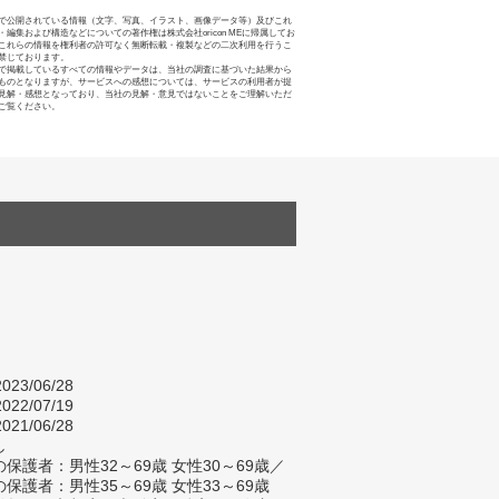
で公開されている情報（文字、写真、イラスト、画像データ等）及びこれ
・編集および構造などについての著作権は株式会社oricon MEに帰属してお
これらの情報を権利者の許可なく無断転載・複製などの二次利用を行うこ
禁じております。
で掲載しているすべての情報やデータは、当社の調査に基づいた結果から
ものとなりますが、サービスへの感想については、サービスの利用者が提
見解・感想となっており、当社の見解・意見ではないことをご理解いただ
ご覧ください。
023/06/28
022/07/19
021/06/28
し
保護者：男性32～69歳 女性30～69歳／
保護者：男性35～69歳 女性33～69歳