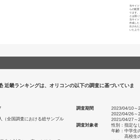
当サイト
らの配置
ります。
とは固く
当サイト
作成した
出された
いた上で
 塾 近畿ランキングは、オリコンの以下の調査に基づいていま
7
調査期間
2023/04/10～2
2022/04/26～2
76人（全国調査における総サンプル
2021/04/27～2
調査対象者
性別：指定な
年齢：中学生の
高校生の