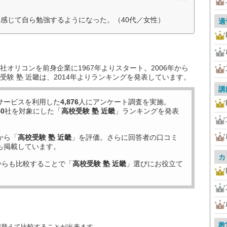
感じて自ら勉強するようになった。（40代／女性）
適
オリコンを前身企業に1967年よりスタート。2006年から
験 塾 近畿は、2014年よりランキングを発表しています。
講
サービスを利用した
4,876
人にアンケート調査を実施。
40
社を対象にした「
高校受験 塾 近畿
」ランキングを発表
から「
高校受験 塾 近畿
」を評価。さらに回答者の口コミ
も掲載しています。
カ
からも比較することで「
高校受験 塾 近畿
」選びにお役立て
教
び替えて比較することが出来ます。