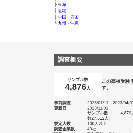
東海
近畿
中国・四国
九州・沖縄
調査概要
サンプル数
この高校受験
4,876
す。
人
事前調査
2023/01/17～2023/04/0
更新日
2023/11/01
サンプル数
4,8
数27,612人）
規定人数
100人以上
調査企業数
40社