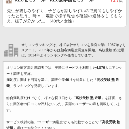
71
.7
点
先生が親しみやすく、子どもが話しやすいので質問もしやすか
ったと思う。時々、電話で様子報告や確認の連絡をしてもら
え、様子が分かった。（40代／女性）
オリコンランキングは、株式会社オリコンを前身企業に1967年より
スタート。2006年からは顧客満足度調査を開始。高校受験 塾 近畿
は、2014年よりランキングを発表しています。
オリコン顧客満足度調査では、実際にサービスを利用した
4,876
人にアンケ
ート調査を実施。
満足度に関する回答を基に、調査企業
40
社を対象にした「
高校受験 塾 近
畿
」ランキングを発表しています。
総合満足度だけでなく、様々な切り口から「
高校受験 塾 近畿
」を評価。さ
らに回答者の口コミや評判といった、実際のユーザーの声も掲載していま
す。
サービス検討の際、“ユーザー満足度”からも比較することで「
高校受験 塾
近畿
」選びにお役立てください。