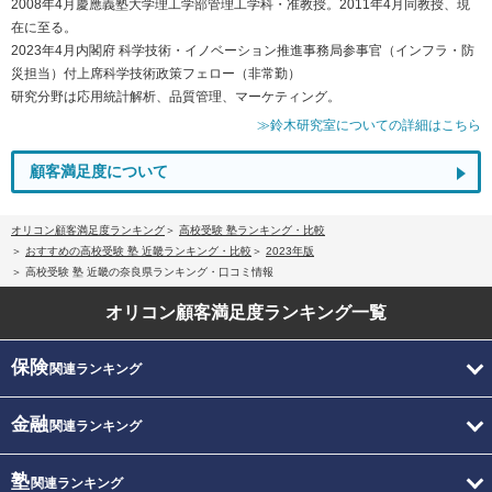
2008年4月慶應義塾大学理工学部管理工学科・准教授。2011年4月同教授、現
在に至る。
2023年4月内閣府 科学技術・イノベーション推進事務局参事官（インフラ・防
災担当）付上席科学技術政策フェロー（非常勤）
研究分野は応用統計解析、品質管理、マーケティング。
≫鈴木研究室についての詳細はこちら
顧客満足度について
オリコン顧客満足度ランキング
高校受験 塾ランキング・比較
おすすめの高校受験 塾 近畿ランキング・比較
2023年版
高校受験 塾 近畿の奈良県ランキング・口コミ情報
オリコン顧客満足度
ランキング一覧
保険
関連ランキング
金融
関連ランキング
塾
関連ランキング