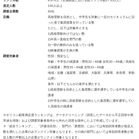
サンプル数
4,876人（全国調査における総サンプル数27,612人）
規定人数
100人以上
調査企業数
40社
定義
高校受験を目的とし、中学生を対象に一定のカリキュラムに沿
った形で集団授業を行っている塾
ただし、以下は対象外とする
1)高校受験向けではない塾
2)中高一貫校生専門の塾
3)一部の教科のみを扱っている塾
4)映像授業が主体の塾
調査対象者
性別：指定なし
年齢：中学生の保護者：男性32～69歳 女性30～69歳／高校生
の保護者：男性35～69歳 女性33～69歳
地域：近畿（滋賀県、京都府、大阪府、兵庫県、奈良県、和歌
山県）
条件：以下どちらかの条件を満たす人
1)高校受験を目的とした集団塾に通年通学している中学生の保
護者
2)中学生の時に高校受験を目的とした集団塾に通年通学してい
た高校生の保護者
※オリコン顧客満足度ランキングは、データクリーニング（回収したデータから不正回答や異
常値を排除）および調査対象者条件から外れた回答を除外した上で作成しています。
※「総合ランキング」、「評価項目別」、部門の「業態別」においては有効回答者数が規定人
数を満たした企業のみランクイン対象となります。その他の部門においては有効回答者数が規
定人数の半数以上の企業がランクイン対象となります。