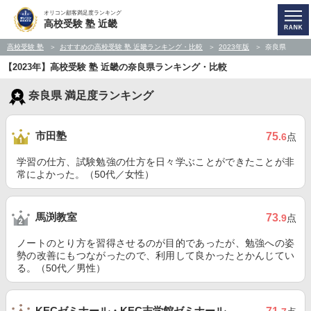
オリコン顧客満足度ランキング
高校受験 塾 近畿
高校受験 塾
おすすめの高校受験 塾 近畿ランキング・比較
2023年版
奈良県
【2023年】高校受験 塾 近畿の奈良県ランキング・比較
奈良県 満足度ランキング
市田塾
75
.6
点
学習の仕方、試験勉強の仕方を日々学ぶことができたことが非
常によかった。（50代／女性）
馬渕教室
73
.9
点
ノートのとり方を習得させるのが目的であったが、勉強への姿
勢の改善にもつながったので、利用して良かったとかんじてい
る。（50代／男性）
KECゼミナール・KEC志学館ゼミナール