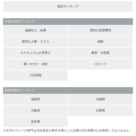
総合ランキング
評価項目別ランキング
成績向上・結果
適切な受講費用
適切な人数・クラス
講師
カリキュラムの充実さ
教室・自習室
通いやすさ・治安
スタッフ
入試情報
都道府県別ランキング
滋賀県
京都府
大阪府
兵庫県
奈良県
※文字がグレーの部門は当社規定の条件を満たした企業が2社未満のため発表しておりません。