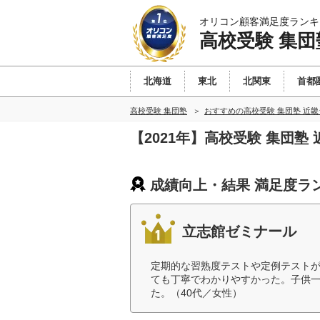
オリコン顧客満足度ランキ
高校受験 集団
北海道
東北
北関東
首都
高校受験 集団塾
おすすめの高校受験 集団塾 近
【2021年】高校受験 集団
成績向上・結果 満足度ラ
立志館ゼミナール
定期的な習熟度テストや定例テスト
ても丁寧でわかりやすかった。子供
た。（40代／女性）