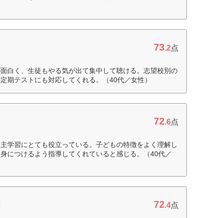
73
.2
点
が面白く、生徒もやる気が出て集中して聴ける。志望校別の
定期テストにも対応してくれる。（40代／女性）
72
.6
点
自主学習にとても役立っている。子どもの特徴をよく理解し
身につけるよう指導してくれていると感じる。（40代／
72
園
.4
点