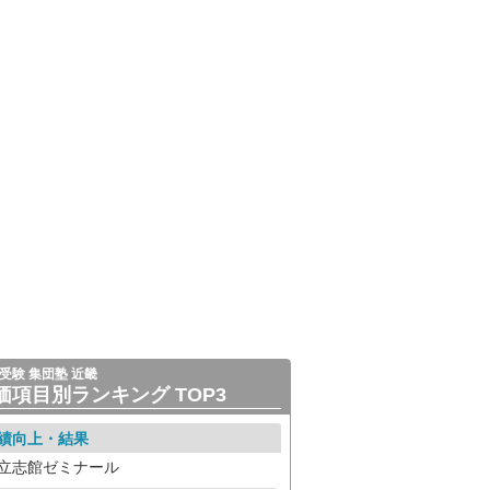
受験 集団塾 近畿
価項目別ランキング TOP3
績向上・結果
立志館ゼミナール