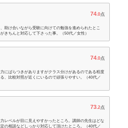
74
.0
点
ら、助け合いながら受験に向けての勉強を進められたとこ
がきちんと対応して下さった事。（50代／女性）
74
.0
点
学力にばらつきがありますがクラス分けがあるのである程度
る、比較対照が近くにいるので頑張りやすい。（40代／
73
.2
点
学力レベルが目に見えやすかったところ。講師の先生はどな
定の相談などしっかり対応して頂けたところ。（40代／