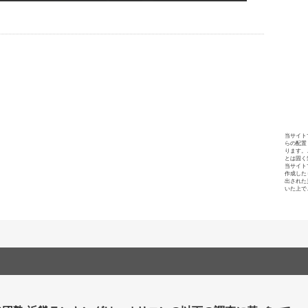
当サイト
らの配置
ります。
とは固く
当サイト
作成した
出された
いた上で