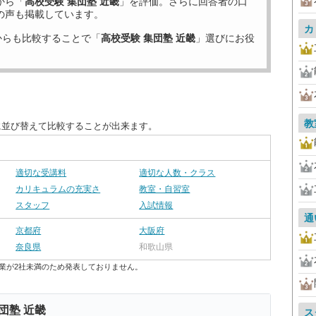
から「
高校受験 集団塾 近畿
」を評価。さらに回答者の口
の声も掲載しています。
カ
からも比較することで「
高校受験 集団塾 近畿
」選びにお役
教
に並び替えて比較することが出来ます。
適切な受講料
適切な人数・クラス
カリキュラムの充実さ
教室・自習室
スタッフ
入試情報
通
京都府
大阪府
奈良県
和歌山県
業が2社未満のため発表しておりません。
団塾 近畿
ス