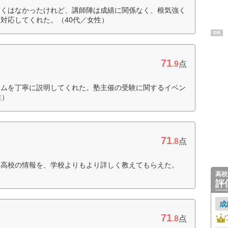
よくはなかったけれど、講師陣は成績に関係なく、根気強く
対応してくれた。（40代／女性）
PR
71
.9
点
テムを丁寧に説明してくれた。塾主催の受験に関するイベン
性）
71
.8
点
。高校の情報を、学校よりもより詳しく教えてもらえた。
高校
評
成
71
.8
点