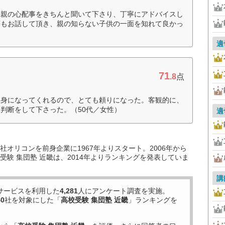
、親の心配事をきちんと聞いて下さり、丁寧にアドバイスし
等もお話して頂き、親の知らない子供の一面を知れて良かっ
適
71
.8
点
親身になってくれるので、とても頼りになった。客観的に、
判断をして下さった。（50代／女性）
適
オリコンを前身企業に1967年よりスタート。2006年から
験 集団塾 近畿は、2014年よりランキングを発表していま
講
サービスを利用した
4,281
人にアンケート調査を実施。
40
社を対象にした「
高校受験 集団塾 近畿
」ランキングを