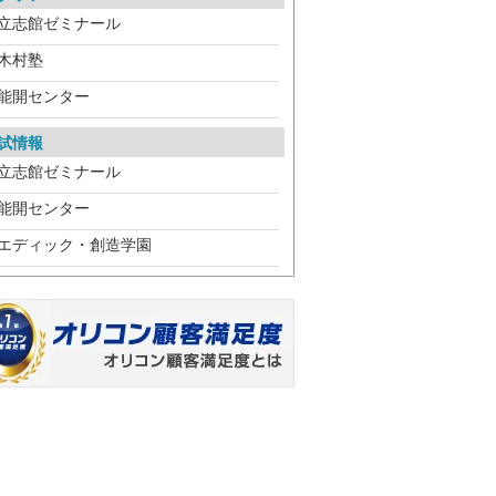
立志館ゼミナール
木村塾
能開センター
試情報
立志館ゼミナール
能開センター
エディック・創造学園