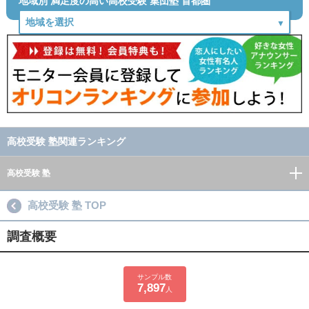
地域別 満足度の高い高校受験 集団塾 首都圏
高校受験 塾関連ランキング
高校受験 塾
高校受験 塾 TOP
調査概要
サンプル数
7,897
人