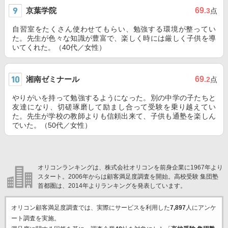
京葉学院
69
.3
点
自習室をたくさん使わせてもらい、勉強する環境が整ってい
た。先生が色々な知識が豊富で、楽しく時には厳しく子供を導
いてくれた。（40代／女性）
湘南ゼミナール
69
.2
点
やりがいを持って勉強するようになった。別の中学の子たちと
友達になり、切磋琢磨して励まし合って受験を乗り越えてい
た。先生が学校の教師よりも信頼出来て、子供も通塾を楽しん
でいた。（50代／女性）
オリコンランキングは、株式会社オリコンを前身企業に1967年より
スタート。2006年からは顧客満足度調査を開始。高校受験 集団塾
首都圏は、2014年よりランキングを発表しています。
オリコン顧客満足度調査では、実際にサービスを利用した
7,897
人にアンケ
ート調査を実施。