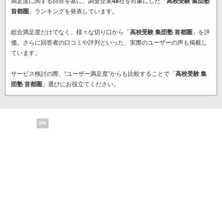
満足度に関する回答を基に、調査企業
48
社を対象にした「
高校受験 集団塾
首都圏
」ランキングを発表しています。
総合満足度だけでなく、様々な切り口から「
高校受験 集団塾 首都圏
」を評
価。さらに回答者の口コミや評判といった、実際のユーザーの声も掲載し
ています。
サービス検討の際、“ユーザー満足度”からも比較することで「
高校受験 集
団塾 首都圏
」選びにお役立てください。
PR