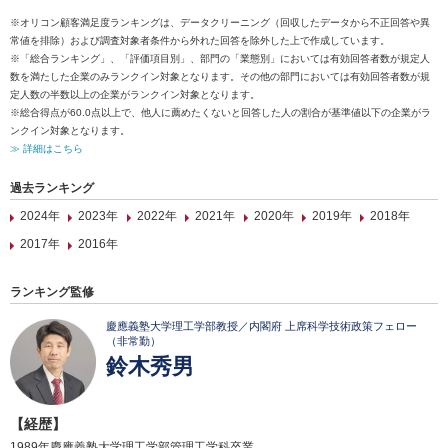
※オリコン顧客満足度ランキングは、データクリーニング（回収したデータから不正回答や異
常値を排除）および調査対象者条件から外れた回答を除外した上で作成しています。
※「総合ランキング」、「評価項目別」、部門の「業態別」においては有効回答者数が規定人
数を満たした企業のみランクイン対象となります。その他の部門においては有効回答者数が規
定人数の半数以上の企業がランクイン対象となります。
※総合得点が60.0点以上で、他人に薦めたくないと回答した人の割合が基準値以下の企業がラ
ンクイン対象となります。
≫ 詳細はこちら
過去ランキング
2024年
2023年
2022年
2021年
2020年
2019年
2018年
2017年
2016年
ランキング監修
慶應義塾大学理工学部教授／内閣府 上席科学技術政策フェロー
（非常勤）
鈴木秀男
【経歴】
1989年慶應義塾大学理工学部管理工学科卒業。