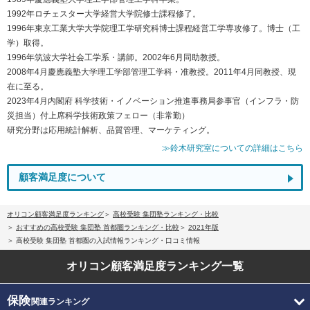
1992年ロチェスター大学経営大学院修士課程修了。
1996年東京工業大学大学院理工学研究科博士課程経営工学専攻修了。博士（工
学）取得。
1996年筑波大学社会工学系・講師。2002年6月同助教授。
2008年4月慶應義塾大学理工学部管理工学科・准教授。2011年4月同教授、現
在に至る。
2023年4月内閣府 科学技術・イノベーション推進事務局参事官（インフラ・防
災担当）付上席科学技術政策フェロー（非常勤）
研究分野は応用統計解析、品質管理、マーケティング。
≫鈴木研究室についての詳細はこちら
顧客満足度について
オリコン顧客満足度ランキング
高校受験 集団塾ランキング・比較
おすすめの高校受験 集団塾 首都圏ランキング・比較
2021年版
高校受験 集団塾 首都圏の入試情報ランキング・口コミ情報
オリコン顧客満足度
ランキング一覧
保険
関連ランキング