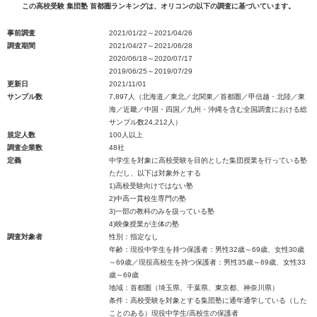
この高校受験 集団塾 首都圏ランキングは、オリコンの以下の調査に基づいています。
事前調査
2021/01/22～2021/04/26
調査期間
2021/04/27～2021/06/28
2020/06/18～2020/07/17
2019/06/25～2019/07/29
更新日
2021/11/01
サンプル数
7,897人（北海道／東北／北関東／首都圏／甲信越・北陸／東
海／近畿／中国・四国／九州・沖縄を含む全国調査における総
サンプル数24,212人）
規定人数
100人以上
調査企業数
48社
定義
中学生を対象に高校受験を目的とした集団授業を行っている塾
ただし、以下は対象外とする
1)高校受験向けではない塾
2)中高一貫校生専門の塾
3)一部の教科のみを扱っている塾
4)映像授業が主体の塾
調査対象者
性別：指定なし
年齢：現役中学生を持つ保護者：男性32歳～69歳、女性30歳
～69歳／現役高校生を持つ保護者：男性35歳～69歳、女性33
歳～69歳
地域：首都圏（埼玉県、千葉県、東京都、神奈川県）
条件：高校受験を対象とする集団塾に通年通学している（した
ことのある）現役中学生/高校生の保護者