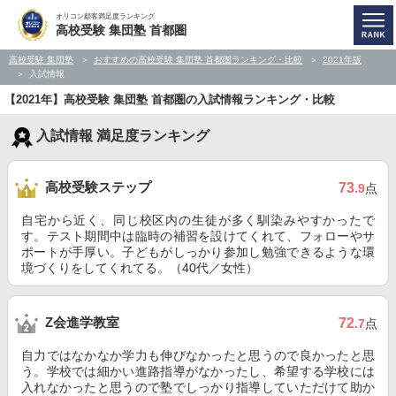
オリコン顧客満足度ランキング
高校受験 集団塾 首都圏
高校受験 集団塾
おすすめの高校受験 集団塾 首都圏ランキング・比較
2021年版
入試情報
【2021年】高校受験 集団塾 首都圏の入試情報ランキング・比較
入試情報 満足度ランキング
高校受験ステップ
73
.9
点
自宅から近く、同じ校区内の生徒が多く馴染みやすかったで
す。テスト期間中は臨時の補習を設けてくれて、フォローやサ
ポートが手厚い。子どもがしっかり参加し勉強できるような環
境づくりをしてくれてる。（40代／女性）
Z会進学教室
72
.7
点
自力ではなかなか学力も伸びなかったと思うので良かったと思
う。学校では細かい進路指導がなかったし、希望する学校には
入れなかったと思うので塾でしっかり指導していただけて助か