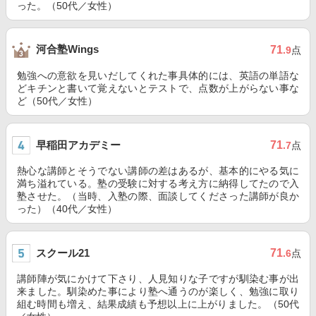
った。（50代／女性）
河合塾Wings
71
.9
点
勉強への意欲を見いだしてくれた事具体的には、英語の単語な
どキチンと書いて覚えないとテストで、点数が上がらない事な
ど（50代／女性）
早稲田アカデミー
71
.7
点
熱心な講師とそうでない講師の差はあるが、基本的にやる気に
満ち溢れている。塾の受験に対する考え方に納得してたので入
塾させた。（当時、入塾の際、面談してくださった講師が良か
った）（40代／女性）
スクール21
71
.6
点
講師陣が気にかけて下さり、人見知りな子ですが馴染む事が出
来ました。馴染めた事により塾へ通うのが楽しく、勉強に取り
組む時間も増え、結果成績も予想以上に上がりました。（50代