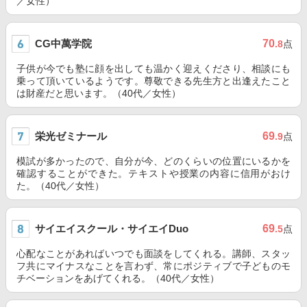
／女性）
CG中萬学院
70
.8
点
子供が今でも塾に顔を出しても温かく迎えくださり、相談にも
乗って頂いているようです。尊敬できる先生方と出逢えたこと
は財産だと思います。（40代／女性）
栄光ゼミナール
69
.9
点
模試が多かったので、自分が今、どのくらいの位置にいるかを
確認することができた。テキストや授業の内容に信用がおけ
た。（40代／女性）
サイエイスクール・サイエイDuo
69
.5
点
心配なことがあればいつでも面談をしてくれる。講師、スタッ
フ共にマイナスなことを言わず、常にポジティブで子どものモ
チベーションをあげてくれる。（40代／女性）