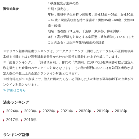
4)映像授業が主体の塾
調査対象者
性別：指定なし
年齢：現役中学生を持つ保護者：男性32歳～69歳、女性30歳
～69歳／現役高校生を持つ保護者：男性35歳～69歳、女性33
歳～69歳
地域：首都圏（埼玉県、千葉県、東京都、神奈川県）
条件：高校受験を対象とする集団塾に通年通学している（した
ことのある）現役中学生/高校生の保護者
※オリコン顧客満足度ランキングは、データクリーニング（回収したデータから不正回答や異
常値を排除）および調査対象者条件から外れた回答を除外した上で作成しています。
※「総合ランキング」、「評価項目別」、部門の「業態別」においては有効回答者数が規定人
数を満たした企業のみランクイン対象となります。その他の部門においては有効回答者数が規
定人数の半数以上の企業がランクイン対象となります。
※総合得点が60.0点以上で、他人に薦めたくないと回答した人の割合が基準値以下の企業がラ
ンクイン対象となります。
≫ 詳細はこちら
過去ランキング
2024年
2023年
2022年
2021年
2020年
2019年
2018年
2017年
2016年
ランキング監修