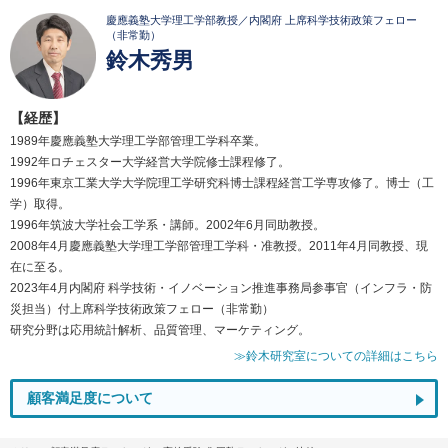
慶應義塾大学理工学部教授／内閣府 上席科学技術政策フェロー
（非常勤）
鈴木秀男
【経歴】
1989年慶應義塾大学理工学部管理工学科卒業。
1992年ロチェスター大学経営大学院修士課程修了。
1996年東京工業大学大学院理工学研究科博士課程経営工学専攻修了。博士（工
学）取得。
1996年筑波大学社会工学系・講師。2002年6月同助教授。
2008年4月慶應義塾大学理工学部管理工学科・准教授。2011年4月同教授、現
在に至る。
2023年4月内閣府 科学技術・イノベーション推進事務局参事官（インフラ・防
災担当）付上席科学技術政策フェロー（非常勤）
研究分野は応用統計解析、品質管理、マーケティング。
≫鈴木研究室についての詳細はこちら
顧客満足度について