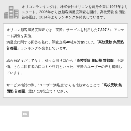
オリコンランキングは、株式会社オリコンを前身企業に1967年より
スタート。2006年からは顧客満足度調査を開始。高校受験 集団塾
首都圏は、2014年よりランキングを発表しています。
オリコン顧客満足度調査では、実際にサービスを利用した
7,897
人にアンケ
ート調査を実施。
満足度に関する回答を基に、調査企業
48
社を対象にした「
高校受験 集団塾
首都圏
」ランキングを発表しています。
総合満足度だけでなく、様々な切り口から「
高校受験 集団塾 首都圏
」を評
価。さらに回答者の口コミや評判といった、実際のユーザーの声も掲載し
ています。
サービス検討の際、“ユーザー満足度”からも比較することで「
高校受験 集
団塾 首都圏
」選びにお役立てください。
PR