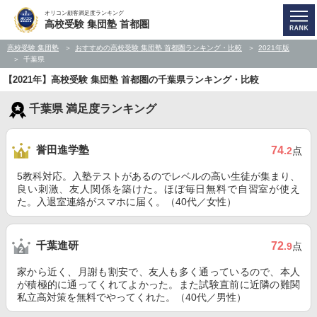
オリコン顧客満足度ランキング
高校受験 集団塾 首都圏
高校受験 集団塾
おすすめの高校受験 集団塾 首都圏ランキング・比較
2021年版
千葉県
【2021年】高校受験 集団塾 首都圏の千葉県ランキング・比較
千葉県 満足度ランキング
誉田進学塾
74
.2
点
5教科対応。入塾テストがあるのでレベルの高い生徒が集まり、
良い刺激、友人関係を築けた。ほぼ毎日無料で自習室が使え
た。入退室連絡がスマホに届く。（40代／女性）
千葉進研
72
.9
点
家から近く、月謝も割安で、友人も多く通っているので、本人
が積極的に通ってくれてよかった。また試験直前に近隣の難関
私立高対策を無料でやってくれた。（40代／男性）