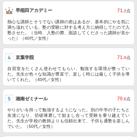
早稲田アカデミー
71
.2
点
熱心な講師とそうでない講師の差はあるが、基本的にやる気に
満ち溢れている。塾の受験に対する考え方に納得してたので入
塾させた。（当時、入塾の際、面談してくださった講師が良か
った）（40代／女性）
京葉学院
71
.0
点
自習室をたくさん使わせてもらい、勉強する環境が整ってい
た。先生が色々な知識が豊富で、楽しく時には厳しく子供を導
いてくれた。（40代／女性）
湘南ゼミナール
70
.6
点
やりがいを持って勉強するようになった。別の中学の子たちと
友達になり、切磋琢磨して励まし合って受験を乗り越えてい
た。先生が学校の教師よりも信頼出来て、子供も通塾を楽しん
でいた。（50代／女性）