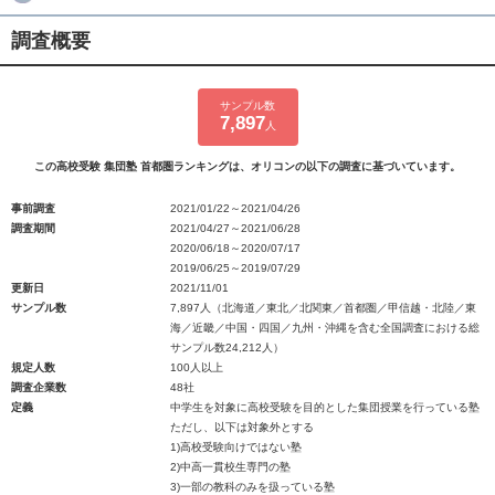
調査概要
サンプル数
7,897
人
この高校受験 集団塾 首都圏ランキングは、オリコンの以下の調査に基づいています。
事前調査
2021/01/22～2021/04/26
調査期間
2021/04/27～2021/06/28
2020/06/18～2020/07/17
2019/06/25～2019/07/29
更新日
2021/11/01
サンプル数
7,897人（北海道／東北／北関東／首都圏／甲信越・北陸／東
海／近畿／中国・四国／九州・沖縄を含む全国調査における総
サンプル数24,212人）
規定人数
100人以上
調査企業数
48社
定義
中学生を対象に高校受験を目的とした集団授業を行っている塾
ただし、以下は対象外とする
1)高校受験向けではない塾
2)中高一貫校生専門の塾
3)一部の教科のみを扱っている塾