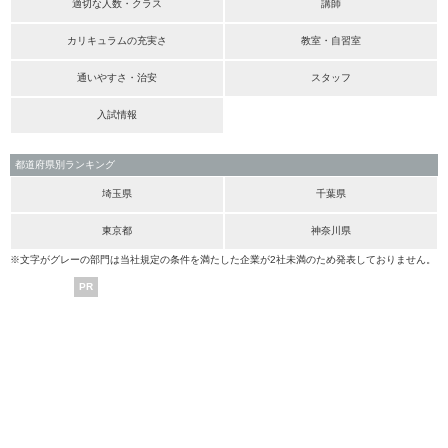
適切な人数・クラス
講師
カリキュラムの充実さ
教室・自習室
通いやすさ・治安
スタッフ
入試情報
都道府県別ランキング
埼玉県
千葉県
東京都
神奈川県
※文字がグレーの部門は当社規定の条件を満たした企業が2社未満のため発表しておりません。
PR