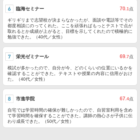
臨海セミナー
70
.1
点
ギリギリまで志望校が決まらなかったが、面談や電話等でその
都度相談にのってくれた。ここを頑張ればもっとテストで点が
取れるとか成績が上がると、目標を示してくれたので積極的に
勉強できた。（40代／女性）
栄光ゼミナール
69
.7
点
模試が多かったので、自分が今、どのくらいの位置にいるかを
確認することができた。テキストや授業の内容に信用がおけ
た。（40代／女性）
市進学院
67
.4
点
自宅では学習時間の確保が難しかったので、自習室利用を含め
て学習時間を確保することができた。講師の熱心さが子供に伝
わり成長できた。（50代／女性）