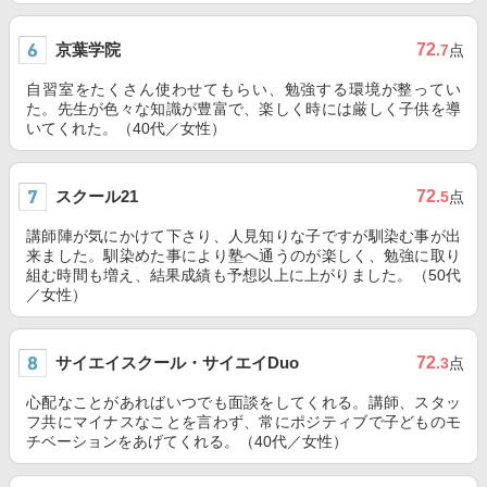
京葉学院
72
.7
点
自習室をたくさん使わせてもらい、勉強する環境が整ってい
た。先生が色々な知識が豊富で、楽しく時には厳しく子供を導
いてくれた。（40代／女性）
スクール21
72
.5
点
講師陣が気にかけて下さり、人見知りな子ですが馴染む事が出
来ました。馴染めた事により塾へ通うのが楽しく、勉強に取り
組む時間も増え、結果成績も予想以上に上がりました。（50代
／女性）
サイエイスクール・サイエイDuo
72
.3
点
心配なことがあればいつでも面談をしてくれる。講師、スタッ
フ共にマイナスなことを言わず、常にポジティブで子どものモ
チベーションをあげてくれる。（40代／女性）