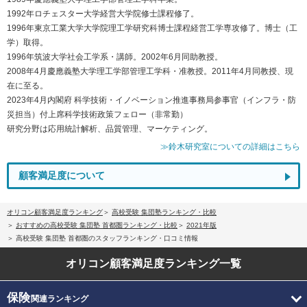
1992年ロチェスター大学経営大学院修士課程修了。
1996年東京工業大学大学院理工学研究科博士課程経営工学専攻修了。博士（工
学）取得。
1996年筑波大学社会工学系・講師。2002年6月同助教授。
2008年4月慶應義塾大学理工学部管理工学科・准教授。2011年4月同教授、現
在に至る。
2023年4月内閣府 科学技術・イノベーション推進事務局参事官（インフラ・防
災担当）付上席科学技術政策フェロー（非常勤）
研究分野は応用統計解析、品質管理、マーケティング。
≫鈴木研究室についての詳細はこちら
顧客満足度について
オリコン顧客満足度ランキング
高校受験 集団塾ランキング・比較
おすすめの高校受験 集団塾 首都圏ランキング・比較
2021年版
高校受験 集団塾 首都圏のスタッフランキング・口コミ情報
オリコン顧客満足度
ランキング一覧
保険
関連ランキング