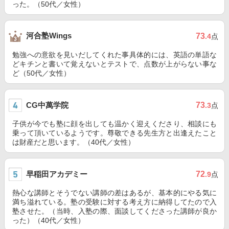
った。（50代／女性）
河合塾Wings
73
.4
点
勉強への意欲を見いだしてくれた事具体的には、英語の単語な
どキチンと書いて覚えないとテストで、点数が上がらない事な
ど（50代／女性）
CG中萬学院
73
.3
点
子供が今でも塾に顔を出しても温かく迎えくださり、相談にも
乗って頂いているようです。尊敬できる先生方と出逢えたこと
は財産だと思います。（40代／女性）
早稲田アカデミー
72
.9
点
熱心な講師とそうでない講師の差はあるが、基本的にやる気に
満ち溢れている。塾の受験に対する考え方に納得してたので入
塾させた。（当時、入塾の際、面談してくださった講師が良か
った）（40代／女性）