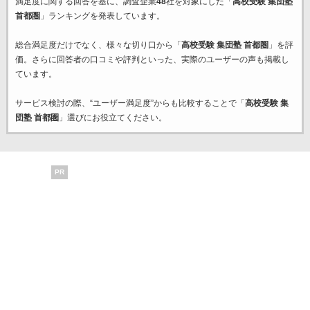
満足度に関する回答を基に、調査企業
48
社を対象にした「
高校受験 集団塾
首都圏
」ランキングを発表しています。
総合満足度だけでなく、様々な切り口から「
高校受験 集団塾 首都圏
」を評
価。さらに回答者の口コミや評判といった、実際のユーザーの声も掲載し
ています。
サービス検討の際、“ユーザー満足度”からも比較することで「
高校受験 集
団塾 首都圏
」選びにお役立てください。
PR