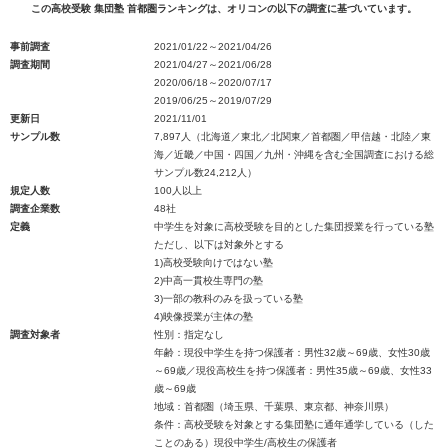
この高校受験 集団塾 首都圏ランキングは、オリコンの以下の調査に基づいています。
事前調査
2021/01/22～2021/04/26
調査期間
2021/04/27～2021/06/28
2020/06/18～2020/07/17
2019/06/25～2019/07/29
更新日
2021/11/01
サンプル数
7,897人（北海道／東北／北関東／首都圏／甲信越・北陸／東
海／近畿／中国・四国／九州・沖縄を含む全国調査における総
サンプル数24,212人）
規定人数
100人以上
調査企業数
48社
定義
中学生を対象に高校受験を目的とした集団授業を行っている塾
ただし、以下は対象外とする
1)高校受験向けではない塾
2)中高一貫校生専門の塾
3)一部の教科のみを扱っている塾
4)映像授業が主体の塾
調査対象者
性別：指定なし
年齢：現役中学生を持つ保護者：男性32歳～69歳、女性30歳
～69歳／現役高校生を持つ保護者：男性35歳～69歳、女性33
歳～69歳
地域：首都圏（埼玉県、千葉県、東京都、神奈川県）
条件：高校受験を対象とする集団塾に通年通学している（した
ことのある）現役中学生/高校生の保護者