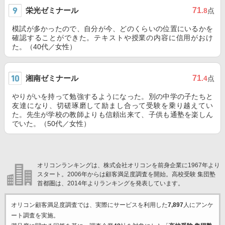
栄光ゼミナール
71
.8
点
模試が多かったので、自分が今、どのくらいの位置にいるかを
確認することができた。テキストや授業の内容に信用がおけ
た。（40代／女性）
湘南ゼミナール
71
.4
点
やりがいを持って勉強するようになった。別の中学の子たちと
友達になり、切磋琢磨して励まし合って受験を乗り越えてい
た。先生が学校の教師よりも信頼出来て、子供も通塾を楽しん
でいた。（50代／女性）
オリコンランキングは、株式会社オリコンを前身企業に1967年より
スタート。2006年からは顧客満足度調査を開始。高校受験 集団塾
首都圏は、2014年よりランキングを発表しています。
オリコン顧客満足度調査では、実際にサービスを利用した
7,897
人にアンケ
ート調査を実施。