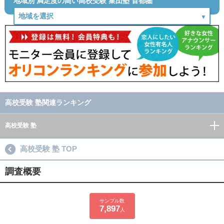
地域別 満足度の高い高校受験 集団塾 首都圏
高校受験 塾関連ランキング
高校受験 塾
高校受験 塾 TOP
調査概要
サンプル数
7,897
人