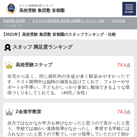
オリコン顧客満足度ランキング
高校受験 集団塾 首都圏
高校受験 集団塾
おすすめの高校受験 集団塾 首都圏ランキング・比較
2021年版
スタッフ
【2021年】高校受験 集団塾 首都圏のスタッフランキング・比較
スタッフ 満足度ランキング
高校受験ステップ
74
.5
点
自宅から近く、同じ校区内の生徒が多く馴染みやすかったで
す。テスト期間中は臨時の補習を設けてくれて、フォローやサ
ポートが手厚い。子どもがしっかり参加し勉強できるような環
境づくりをしてくれてる。（40代／女性）
Z会進学教室
74
.3
点
自力ではなかなか学力も伸びなかったと思うので良かったと思
う。学校では細かい進路指導がなかったし、希望する学校には
入れなかったと思うので塾でしっかり指導していただけて助か