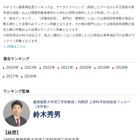
※オリコン顧客満足度ランキングは、データクリーニング（回収したデータから不正回答や異
常値を排除）および調査対象者条件から外れた回答を除外した上で作成しています。
※「総合ランキング」、「評価項目別」、部門の「業態別」においては有効回答者数が規定人
数を満たした企業のみランクイン対象となります。その他の部門においては有効回答者数が規
定人数の半数以上の企業がランクイン対象となります。
※総合得点が60.0点以上で、他人に薦めたくないと回答した人の割合が基準値以下の企業がラ
ンクイン対象となります。
≫ 詳細はこちら
過去ランキング
2024年
2023年
2022年
2021年
2020年
2019年
2018年
2017年
2016年
ランキング監修
慶應義塾大学理工学部教授／内閣府 上席科学技術政策フェロー
（非常勤）
鈴木秀男
【経歴】
1989年慶應義塾大学理工学部管理工学科卒業。