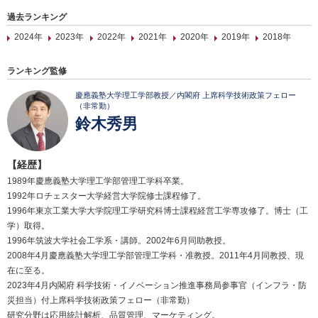
過去ランキング
2024年
2023年
2022年
2021年
2020年
2019年
2018年
ランキング監修
慶應義塾大学理工学部教授／内閣府 上席科学技術政策フェロー
（非常勤）
鈴木秀男
【経歴】
1989年慶應義塾大学理工学部管理工学科卒業。
1992年ロチェスター大学経営大学院修士課程修了。
1996年東京工業大学大学院理工学研究科博士課程経営工学専攻修了。博士（工
学）取得。
1996年筑波大学社会工学系・講師。2002年6月同助教授。
2008年4月慶應義塾大学理工学部管理工学科・准教授。2011年4月同教授、現
在に至る。
2023年4月内閣府 科学技術・イノベーション推進事務局参事官（インフラ・防
災担当）付上席科学技術政策フェロー（非常勤）
研究分野は応用統計解析、品質管理、マーケティング。