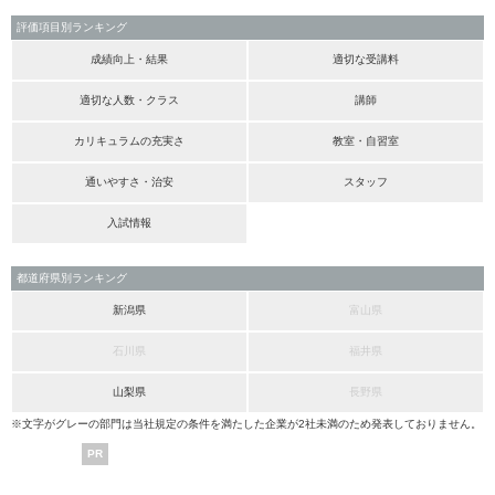
評価項目別ランキング
成績向上・結果
適切な受講料
適切な人数・クラス
講師
カリキュラムの充実さ
教室・自習室
通いやすさ・治安
スタッフ
入試情報
都道府県別ランキング
新潟県
富山県
石川県
福井県
山梨県
長野県
※文字がグレーの部門は当社規定の条件を満たした企業が2社未満のため発表しておりません。
PR