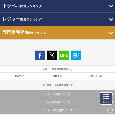
トラベル
関連ランキング
レジャー
関連ランキング
専門家評価
関連ランキング
オリコン顧客満足度調査とは
調査方法
掲載規約
お問い合わせ
会社概要
個人情報保護方針
引用・転載について
もくじ
利用者の声について
当サイトで公開されている情報（文字、写真、イラスト、画像データ等）及びこれらの配置・
編集および構造などについての著作権は株式会社oricon MEに帰属しております。
クッキーの使用について
当サイトに掲載している内容はすべてサービスの利用者が提出された見解・感想です。
これらの情報を権利者の許可なく無断転載・複製などの二次利用を行うことは固く禁じており