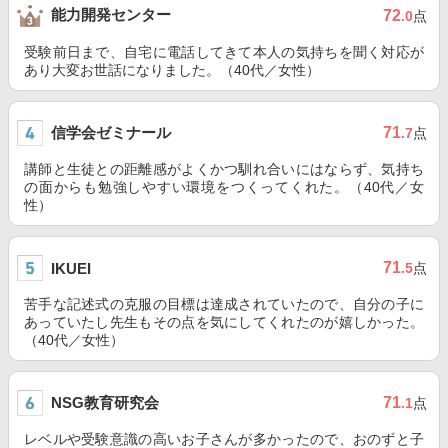
能力開発センター
72
.0
点
受験前日まで、自宅に電話してきて本人の気持ちを聞く対応が
あり大変お世話になりました。（40代／女性）
信学会ゼミナール
71
.7
点
講師と生徒との距離感がよくかつ馴れ合いにはならず、気持ち
の面からも勉強しやすい環境をつくってくれた。（40代／女
性）
71
IKUEI
.5
点
苦手な記述式の克服の目標は達成されていたので、自分の子に
あっていたし先生もその点を気にしてくれたのが嬉しかった。
（40代／女性）
NSG教育研究会
71
.1
点
レベルや受験意識の高いお子さんが多かったので、おのずと子