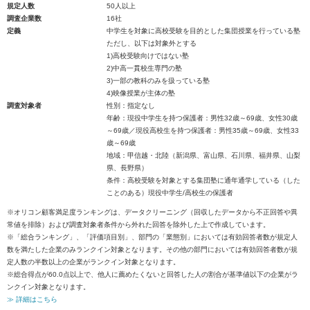
規定人数
50人以上
調査企業数
16社
定義
中学生を対象に高校受験を目的とした集団授業を行っている塾
ただし、以下は対象外とする
1)高校受験向けではない塾
2)中高一貫校生専門の塾
3)一部の教科のみを扱っている塾
4)映像授業が主体の塾
調査対象者
性別：指定なし
年齢：現役中学生を持つ保護者：男性32歳～69歳、女性30歳
～69歳／現役高校生を持つ保護者：男性35歳～69歳、女性33
歳～69歳
地域：甲信越・北陸（新潟県、富山県、石川県、福井県、山梨
県、長野県）
条件：高校受験を対象とする集団塾に通年通学している（した
ことのある）現役中学生/高校生の保護者
※オリコン顧客満足度ランキングは、データクリーニング（回収したデータから不正回答や異
常値を排除）および調査対象者条件から外れた回答を除外した上で作成しています。
※「総合ランキング」、「評価項目別」、部門の「業態別」においては有効回答者数が規定人
数を満たした企業のみランクイン対象となります。その他の部門においては有効回答者数が規
定人数の半数以上の企業がランクイン対象となります。
※総合得点が60.0点以上で、他人に薦めたくないと回答した人の割合が基準値以下の企業がラ
ンクイン対象となります。
≫ 詳細はこちら