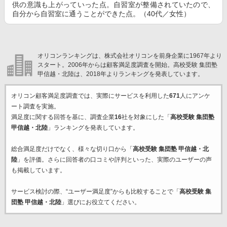
供の意識も上がっていった点。自習室が整備されていたので、
自分から自習室に通うことができた点。（40代／女性）
オリコンランキングは、株式会社オリコンを前身企業に1967年より
スタート。2006年からは顧客満足度調査を開始。高校受験 集団塾
甲信越・北陸は、2018年よりランキングを発表しています。
オリコン顧客満足度調査では、実際にサービスを利用した
671
人にアンケ
ート調査を実施。
満足度に関する回答を基に、調査企業
16
社を対象にした「
高校受験 集団塾
甲信越・北陸
」ランキングを発表しています。
総合満足度だけでなく、様々な切り口から「
高校受験 集団塾 甲信越・北
陸
」を評価。さらに回答者の口コミや評判といった、実際のユーザーの声
も掲載しています。
サービス検討の際、“ユーザー満足度”からも比較することで「
高校受験 集
団塾 甲信越・北陸
」選びにお役立てください。