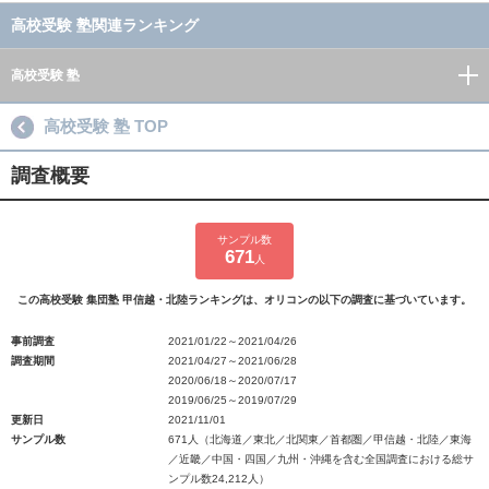
高校受験 塾関連ランキング
高校受験 塾
高校受験 塾 TOP
調査概要
サンプル数
671
人
この高校受験 集団塾 甲信越・北陸ランキングは、オリコンの以下の調査に基づいています。
事前調査
2021/01/22～2021/04/26
調査期間
2021/04/27～2021/06/28
2020/06/18～2020/07/17
2019/06/25～2019/07/29
更新日
2021/11/01
サンプル数
671人（北海道／東北／北関東／首都圏／甲信越・北陸／東海
／近畿／中国・四国／九州・沖縄を含む全国調査における総サ
ンプル数24,212人）