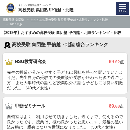
オリコン顧客満足度ランキング
高校受験 集団塾 甲信越・北陸
高校受験 集団塾
おすすめの高校受験 集団塾 甲信越・北陸ランキング・比較
2018年版
【2018年】おすすめの高校受験 集団塾 甲信越・北陸ランキング・比較
高校受験 集団塾 甲信越・北陸 総合ランキング
NSG教育研究会
69
.92
点
先生の授業が分かりやすく子どもは興味を持って聞いていたよ
うだ。先生自身の受験での失敗談や受験が終わった後の過ごし
方、また大学時代の話など授業以外の話も子どもには良い刺激
だった。（40代／女性）
甲斐ゼミナール
69
.68
点
自習室はよく、利用させて頂きました。遅くまで、使えるので
良かったです。授業は、概ね良かったと思います。最後の追い
込み時は、親身になりお世話になりました。（50代／女性）