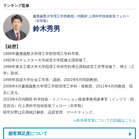
ランキング監修
慶應義塾大学理工学部教授／内閣府 上席科学技術政策フェロー
（非常勤）
鈴木秀男
【経歴】
1989年慶應義塾大学理工学部管理工学科卒業。
1992年ロチェスター大学経営大学院修士課程修了。
1996年東京工業大学大学院理工学研究科博士課程経営工学専攻修了。博士（工
学）取得。
1996年筑波大学社会工学系・講師。2002年6月同助教授。
2008年4月慶應義塾大学理工学部管理工学科・准教授。2011年4月同教授、現
在に至る。
2023年4月内閣府 科学技術・イノベーション推進事務局参事官（インフラ・防
災担当）付上席科学技術政策フェロー（非常勤）
研究分野は応用統計解析、品質管理、マーケティング。
≫鈴木研究室についての詳細はこちら
顧客満足度について