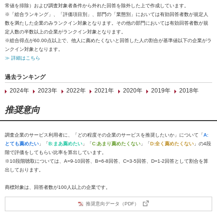
常値を排除）および調査対象者条件から外れた回答を除外した上で作成しています。
※「総合ランキング」、「評価項目別」、部門の「業態別」においては有効回答者数が規定人
数を満たした企業のみランクイン対象となります。その他の部門においては有効回答者数が規
定人数の半数以上の企業がランクイン対象となります。
※総合得点が60.00点以上で、他人に薦めたくないと回答した人の割合が基準値以下の企業がラ
ンクイン対象となります。
≫ 詳細はこちら
過去ランキング
2024年
2023年
2022年
2021年
2020年
2019年
2018年
推奨意向
調査企業のサービス利用者に、「どの程度その企業のサービスを推奨したいか」について「
A:
とても薦めたい
」「
B:まあ薦めたい
」「
C:あまり薦めたくない
」「
D:全く薦めたくない
」の4段
階で評価をしてもらい比率を算出しています。
※10段階聴取については、A=9-10回答、B=6-8回答、C=3-5回答、D=1-2回答として割合を算
出しております。
商標対象は、回答者数が100人以上の企業です。
推奨意向データ（PDF）