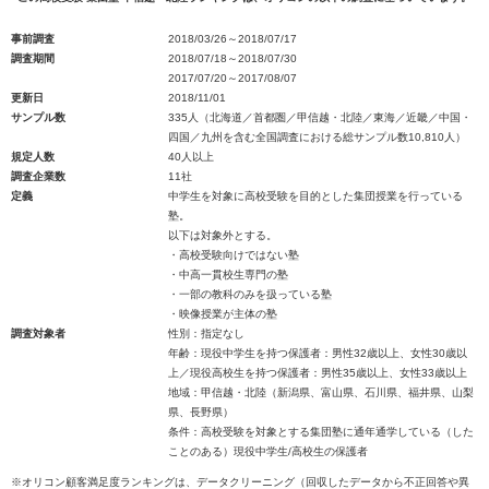
事前調査
2018/03/26～2018/07/17
調査期間
2018/07/18～2018/07/30
2017/07/20～2017/08/07
更新日
2018/11/01
サンプル数
335人（北海道／首都圏／甲信越・北陸／東海／近畿／中国・
四国／九州を含む全国調査における総サンプル数10,810人）
規定人数
40人以上
調査企業数
11社
定義
中学生を対象に高校受験を目的とした集団授業を行っている
塾。
以下は対象外とする。
・高校受験向けではない塾
・中高一貫校生専門の塾
・一部の教科のみを扱っている塾
・映像授業が主体の塾
調査対象者
性別：指定なし
年齢：現役中学生を持つ保護者：男性32歳以上、女性30歳以
上／現役高校生を持つ保護者：男性35歳以上、女性33歳以上
地域：甲信越・北陸（新潟県、富山県、石川県、福井県、山梨
県、長野県）
条件：高校受験を対象とする集団塾に通年通学している（した
ことのある）現役中学生/高校生の保護者
※オリコン顧客満足度ランキングは、データクリーニング（回収したデータから不正回答や異