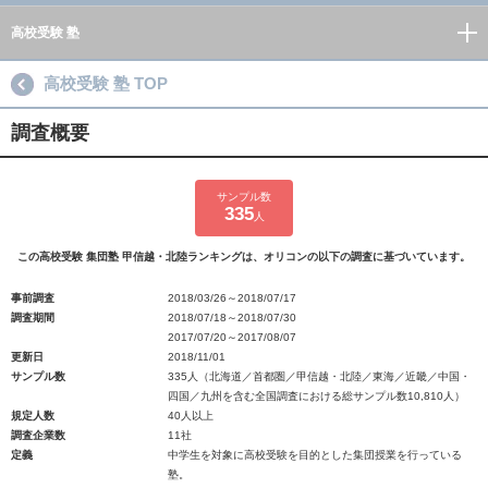
高校受験 塾
高校受験 塾 TOP
調査概要
サンプル数
335
人
この高校受験 集団塾 甲信越・北陸ランキングは、オリコンの以下の調査に基づいています。
事前調査
2018/03/26～2018/07/17
調査期間
2018/07/18～2018/07/30
2017/07/20～2017/08/07
更新日
2018/11/01
サンプル数
335人（北海道／首都圏／甲信越・北陸／東海／近畿／中国・
四国／九州を含む全国調査における総サンプル数10,810人）
規定人数
40人以上
調査企業数
11社
定義
中学生を対象に高校受験を目的とした集団授業を行っている
塾。