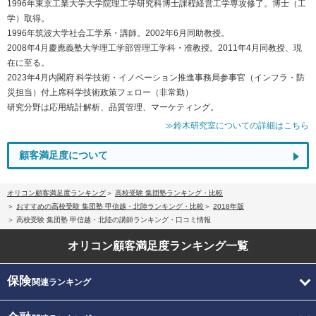
1996年東京工業大学大学院理工学研究科博士課程経営工学専攻修了。博士（工
学）取得。
1996年筑波大学社会工学系・講師。2002年6月同助教授。
2008年4月慶應義塾大学理工学部管理工学科・准教授。2011年4月同教授、現
在に至る。
2023年4月内閣府 科学技術・イノベーション推進事務局参事官（インフラ・防
災担当）付上席科学技術政策フェロー（非常勤）
研究分野は応用統計解析、品質管理、マーケティング。
≫鈴木研究室についての詳細はこちら
顧客満足度について
オリコン顧客満足度ランキング
高校受験 集団塾ランキング・比較
おすすめの高校受験 集団塾 甲信越・北陸ランキング・比較
2018年版
高校受験 集団塾 甲信越・北陸の講師ランキング・口コミ情報
オリコン顧客満足度
ランキング一覧
保険
関連ランキング