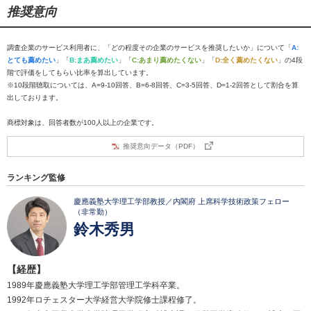
推奨意向
調査企業のサービス利用者に、「どの程度その企業のサービスを推奨したいか」について「
A:
とても薦めたい
」「
B:まあ薦めたい
」「
C:あまり薦めたくない
」「
D:全く薦めたくない
」の4段
階で評価をしてもらい比率を算出しています。
※10段階聴取については、A=9-10回答、B=6-8回答、C=3-5回答、D=1-2回答として割合を算
出しております。
商標対象は、回答者数が100人以上の企業です。
推奨意向データ（PDF）
ランキング監修
慶應義塾大学理工学部教授／内閣府 上席科学技術政策フェロー
（非常勤）
鈴木秀男
【経歴】
1989年慶應義塾大学理工学部管理工学科卒業。
1992年ロチェスター大学経営大学院修士課程修了。