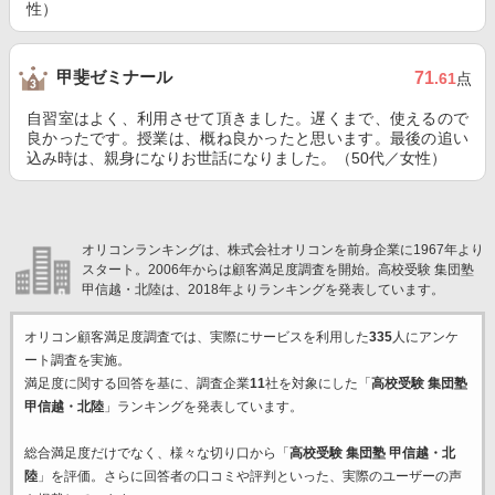
性）
甲斐ゼミナール
71
.61
点
自習室はよく、利用させて頂きました。遅くまで、使えるので
良かったです。授業は、概ね良かったと思います。最後の追い
込み時は、親身になりお世話になりました。（50代／女性）
オリコンランキングは、株式会社オリコンを前身企業に1967年より
スタート。2006年からは顧客満足度調査を開始。高校受験 集団塾
甲信越・北陸は、2018年よりランキングを発表しています。
オリコン顧客満足度調査では、実際にサービスを利用した
335
人にアンケ
ート調査を実施。
満足度に関する回答を基に、調査企業
11
社を対象にした「
高校受験 集団塾
甲信越・北陸
」ランキングを発表しています。
総合満足度だけでなく、様々な切り口から「
高校受験 集団塾 甲信越・北
陸
」を評価。さらに回答者の口コミや評判といった、実際のユーザーの声