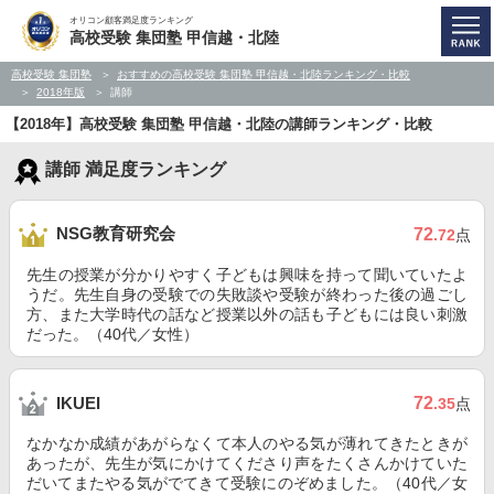
オリコン顧客満足度ランキング
高校受験 集団塾 甲信越・北陸
高校受験 集団塾
おすすめの高校受験 集団塾 甲信越・北陸ランキング・比較
2018年版
講師
【2018年】高校受験 集団塾 甲信越・北陸の講師ランキング・比較
講師 満足度ランキング
NSG教育研究会
72
.72
点
先生の授業が分かりやすく子どもは興味を持って聞いていたよ
うだ。先生自身の受験での失敗談や受験が終わった後の過ごし
方、また大学時代の話など授業以外の話も子どもには良い刺激
だった。（40代／女性）
72
IKUEI
.35
点
なかなか成績があがらなくて本人のやる気が薄れてきたときが
あったが、先生が気にかけてくださり声をたくさんかけていた
だいてまたやる気がでてきて受験にのぞめました。（40代／女