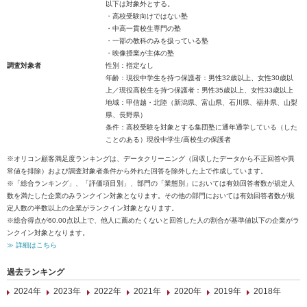
以下は対象外とする。
・高校受験向けではない塾
・中高一貫校生専門の塾
・一部の教科のみを扱っている塾
・映像授業が主体の塾
調査対象者
性別：指定なし
年齢：現役中学生を持つ保護者：男性32歳以上、女性30歳以
上／現役高校生を持つ保護者：男性35歳以上、女性33歳以上
地域：甲信越・北陸（新潟県、富山県、石川県、福井県、山梨
県、長野県）
条件：高校受験を対象とする集団塾に通年通学している（した
ことのある）現役中学生/高校生の保護者
※オリコン顧客満足度ランキングは、データクリーニング（回収したデータから不正回答や異
常値を排除）および調査対象者条件から外れた回答を除外した上で作成しています。
※「総合ランキング」、「評価項目別」、部門の「業態別」においては有効回答者数が規定人
数を満たした企業のみランクイン対象となります。その他の部門においては有効回答者数が規
定人数の半数以上の企業がランクイン対象となります。
※総合得点が60.00点以上で、他人に薦めたくないと回答した人の割合が基準値以下の企業がラ
ンクイン対象となります。
≫ 詳細はこちら
過去ランキング
2024年
2023年
2022年
2021年
2020年
2019年
2018年