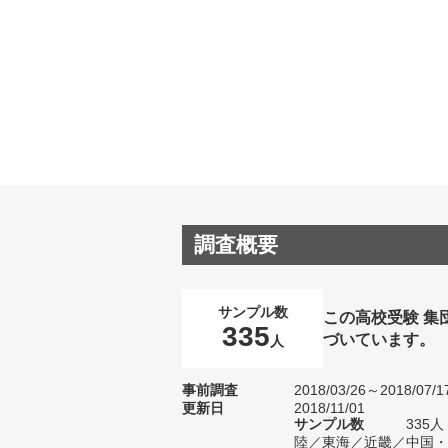
調査概要
サンプル数
この高校受験 集
335
づいています。
人
事前調査
2018/03/26～2018/07/1
更新日
2018/11/01
サンプル数
335
陸／東海／近畿／中国・