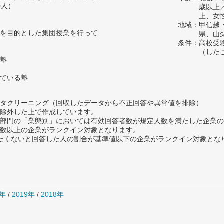
0人）
歳以上
上、女
地域：甲信越
を目的とした集団授業を行って
県、山
条件：高校受
（した
塾
ている塾
タクリーニング（回収したデータから不正回答や異常値を排除）
除外した上で作成しています。
部門の「業態別」においては有効回答者数が規定人数を満たした企業の
数以上の企業がランクイン対象となります。
薦めたくないと回答した人の割合が基準値以下の企業がランクイン対象とな
0年
/
2019年
/
2018年