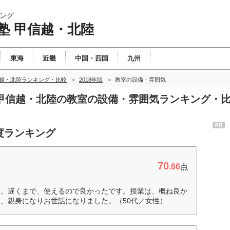
ング
塾 甲信越・北陸
東海
近畿
中国・四国
九州
信越・北陸ランキング・比較
2018年版
教室の設備・雰囲気
塾 甲信越・北陸の教室の設備・雰囲気ランキング・
PR
度ランキング
70
.66
点
た。遅くまで、使えるので良かったです。授業は、概ね良か
、親身になりお世話になりました。（50代／女性）