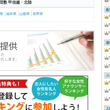
団塾 甲信越・北陸
教
県
福井県
山梨県
長野県
通
ス
入