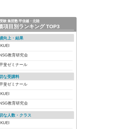
受験 集団塾 甲信越・北陸
価項目別ランキング TOP3
績向上・結果
IKUEI
NSG教育研究会
甲斐ゼミナール
切な受講料
甲斐ゼミナール
IKUEI
NSG教育研究会
切な人数・クラス
IKUEI