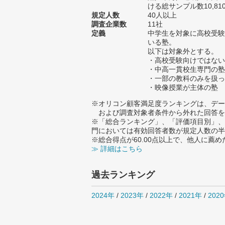
ける総サンプル数10,81
規定人数
40人以上
調査企業数
11社
定義
中学生を対象に高校受験
いる塾。
以下は対象外とする。
・高校受験向けではない
・中高一貫校生専門の塾
・一部の教科のみを扱っ
・映像授業が主体の塾
※オリコン顧客満足度ランキングは、デー
および調査対象者条件から外れた回答を
※「総合ランキング」、「評価項目別」、
門においては有効回答者数が規定人数の半
※総合得点が60.00点以上で、他人に
≫ 詳細はこちら
過去ランキング
2024年
/
2023年
/
2022年
/
2021年
/
202