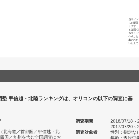
当サイト
らの配置
ります。
とは固く
当サイト
作成した
出された
いた上で
団塾 甲信越・北陸ランキングは、オリコンの以下の調査に基
7
調査期間
2018/07/18～2
2017/07/20～2
人（北海道／首都圏／甲信越・北
調査対象者
性別：指定な
四国／九州を含む全国調査にお
年齢：現役中学