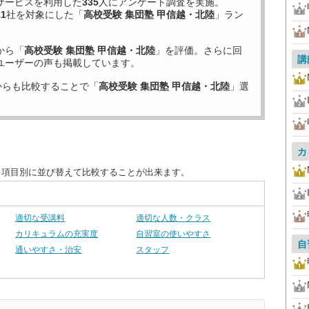
サービスを利用した
335
人にアンケート調査を実施。
11
社を対象にした「
高校受験 集団塾 甲信越・北陸
」ラン
から「
高校受験 集団塾 甲信越・北陸
」を評価。さらに回
講
ユーザーの声も掲載しています。
からも比較することで「
高校受験 集団塾 甲信越・北陸
」選
カ
を項目別に並び替えて比較することが出来ます。
適切な受講料
適切な人数・クラス
カリキュラムの充実度
自習室の使いやすさ
自
通いやすさ・治安
スタッフ