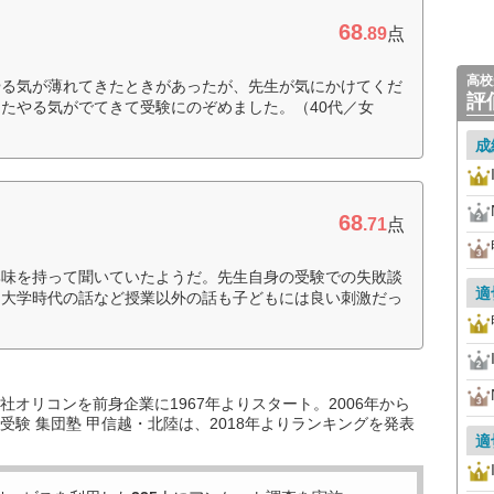
68
.89
点
高校
やる気が薄れてきたときがあったが、先生が気にかけてくだ
評
たやる気がでてきて受験にのぞめました。（40代／女
成
68
.71
点
興味を持って聞いていたようだ。先生自身の受験での失敗談
適
た大学時代の話など授業以外の話も子どもには良い刺激だっ
オリコンを前身企業に1967年よりスタート。2006年から
験 集団塾 甲信越・北陸は、2018年よりランキングを発表
適