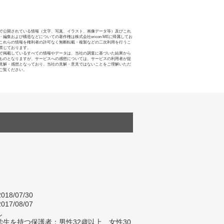
で公開されている情報（文字、写真、イラスト、画像データ等）及びこれ
・編集および構造などについての著作権は株式会社oricon MEに帰属してお
これらの情報を権利者の許可なく無断転載・複製などの二次利用を行うこ
禁じております。
で掲載しているすべての情報やデータは、当社の調査に基づいた結果から
ものとなりますが、サービスへの感想については、サービスの利用者が提
見解・感想となっており、当社の見解・意見ではないことをご理解いただ
ご覧ください。
018/07/30
017/08/07
し
生を持つ保護者：男性32歳以上、女性30