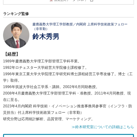
ランキング監修
慶應義塾大学理工学部教授／内閣府 上席科学技術政策フェロー
（非常勤）
鈴木秀男
【経歴】
1989年慶應義塾大学理工学部管理工学科卒業。
1992年ロチェスター大学経営大学院修士課程修了。
1996年東京工業大学大学院理工学研究科博士課程経営工学専攻修了。博士（工
学）取得。
1996年筑波大学社会工学系・講師。2002年6月同助教授。
2008年4月慶應義塾大学理工学部管理工学科・准教授。2011年4月同教授、現
在に至る。
2023年4月内閣府 科学技術・イノベーション推進事務局参事官（インフラ・防
災担当）付上席科学技術政策フェロー（非常勤）
研究分野は応用統計解析、品質管理、マーケティング。
≫鈴木研究室についての詳細はこちら