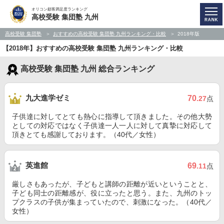
オリコン顧客満足度ランキング
高校受験 集団塾 九州
高校受験 集団塾
おすすめの高校受験 集団塾 九州ランキング・比較
2018年版
【2018年】おすすめの高校受験 集団塾 九州ランキング・比較
高校受験 集団塾 九州 総合ランキング
九大進学ゼミ
70
.27
点
子供達に対してとても熱心に指導して頂きました。その他大勢
としての対応ではなく子供達一人一人に対して真摯に対応して
頂きとても感謝しております。（40代／女性）
英進館
69
.11
点
厳しさもあったが、子どもと講師の距離が近いということと、
子ども同士の距離感が、役に立ったと思う。また、九州のトッ
プクラスの子供が集まっていたので、刺激になった。（40代／
女性）