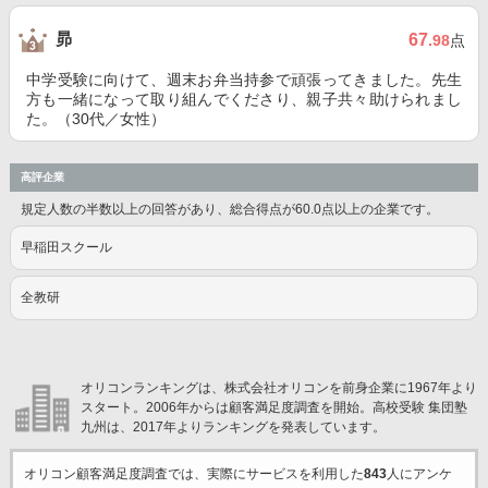
昴
67
.98
点
中学受験に向けて、週末お弁当持参で頑張ってきました。先生
方も一緒になって取り組んでくださり、親子共々助けられまし
た。（30代／女性）
高評企業
規定人数の半数以上の回答があり、総合得点が60.0点以上の企業です。
早稲田スクール
全教研
オリコンランキングは、株式会社オリコンを前身企業に1967年より
スタート。2006年からは顧客満足度調査を開始。高校受験 集団塾
九州は、2017年よりランキングを発表しています。
オリコン顧客満足度調査では、実際にサービスを利用した
843
人にアンケ