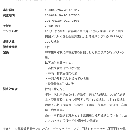
事前調査
2018/03/26～2018/07/17
調査期間
2018/07/18～2018/07/30
2017/07/20～2017/08/07
更新日
2018/11/01
サンプル数
843人（北海道／首都圏／甲信越・北陸／東海／近畿／中国・
四国／九州を含む全国調査における総サンプル数10,810人）
規定人数
100人以上
調査企業数
9社
定義
中学生を対象に高校受験を目的とした集団授業を行っている
塾。
以下は対象外とする。
・高校受験向けではない塾
・中高一貫校生専門の塾
・一部の教科のみを扱っている塾
・映像授業が主体の塾
調査対象者
性別：指定なし
年齢：現役中学生を持つ保護者：男性32歳以上、女性30歳以
上／現役高校生を持つ保護者：男性35歳以上、女性33歳以上
地域：九州（福岡県、佐賀県、長崎県、熊本県、大分県、宮崎
県、鹿児島県）
条件：高校受験を対象とする集団塾に通年通学している（した
ことのある）現役中学生/高校生の保護者
※オリコン顧客満足度ランキングは、データクリーニング（回収したデータから不正回答や異