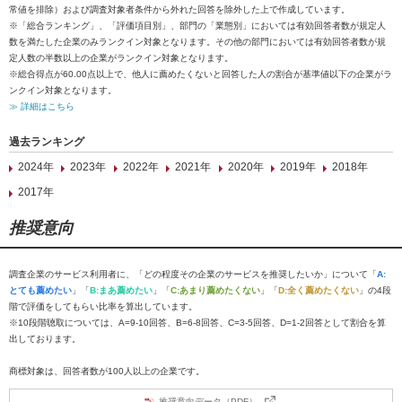
常値を排除）および調査対象者条件から外れた回答を除外した上で作成しています。
※「総合ランキング」、「評価項目別」、部門の「業態別」においては有効回答者数が規定人
数を満たした企業のみランクイン対象となります。その他の部門においては有効回答者数が規
定人数の半数以上の企業がランクイン対象となります。
※総合得点が60.00点以上で、他人に薦めたくないと回答した人の割合が基準値以下の企業がラ
ンクイン対象となります。
≫ 詳細はこちら
過去ランキング
2024年
2023年
2022年
2021年
2020年
2019年
2018年
2017年
推奨意向
調査企業のサービス利用者に、「どの程度その企業のサービスを推奨したいか」について「
A:
とても薦めたい
」「
B:まあ薦めたい
」「
C:あまり薦めたくない
」「
D:全く薦めたくない
」の4段
階で評価をしてもらい比率を算出しています。
※10段階聴取については、A=9-10回答、B=6-8回答、C=3-5回答、D=1-2回答として割合を算
出しております。
商標対象は、回答者数が100人以上の企業です。
推奨意向データ（PDF）