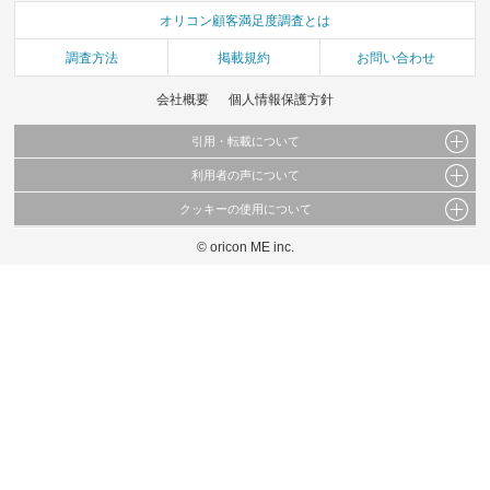
オリコン顧客満足度調査とは
調査方法
掲載規約
お問い合わせ
会社概要
個人情報保護方針
引用・転載について
利用者の声について
当サイトで公開されている情報（文字、写真、イラスト、画像データ等）及びこれらの配
置・編集および構造などについての著作権は株式会社oricon MEに帰属しております。
クッキーの使用について
当サイトに掲載している内容はすべてサービスの利用者が提出された見解・感想です。
これらの情報を権利者の許可なく無断転載・複製などの二次利用を行うことは固く禁じて
弊社が内容について正確性を含め一切保証するものではありません。
おります。
© oricon ME inc.
このサイトでは Cookie を使用して、ユーザーに合わせたコンテンツや広告の表示、ソー
弊社の見解・ 意見ではないことをご理解いただいた上でご覧ください。
シャル メディア機能の提供、広告の表示回数やクリック数の測定を行っています。
また、ユーザーによるサイトの利用状況についても情報を収集し、ソーシャル メディア
や広告配信、データ解析の各パートナーに提供しています。
各パートナーは、この情報とユーザーが各パートナーに提供した他の情報や、ユーザーが
各パートナーのサービスを使用したときに収集した他の情報を組み合わせて使用すること
があります。