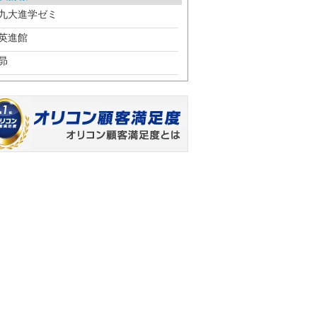
九大進学ゼミ
英進館
昴