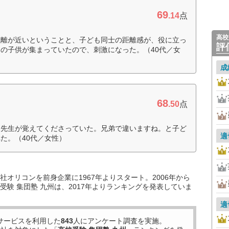
69
.14
点
高校
距離が近いということと、子ども同士の距離感が、役に立っ
評
の子供が集まっていたので、刺激になった。（40代／女
成
68
.50
点
を先生が覚えてくださっていた。兄弟で違いますね。と子ど
適
た。（40代／女性）
オリコンを前身企業に1967年よりスタート。2006年から
験 集団塾 九州は、2017年よりランキングを発表していま
適
サービスを利用した
843
人にアンケート調査を実施。