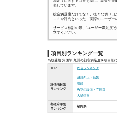
満足度に関する回答を基に、調査企業
表しています。
総合満足度だけでなく、様々な切り口
コミや評判といった、実際のユーザー
サービス検討の際、“ユーザー満足度”
立てください。
項目別ランキング一覧
高校受験 集団塾 九州の顧客満足度を項目別
TOP
総合ランキング
成績向上・結果
講師
評価項目別
ランキング
教室の設備・雰囲気
入試情報
都道府県別
福岡県
ランキング