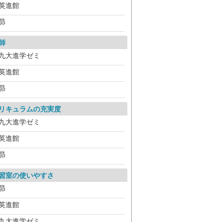
英進館
昴
師
九大進学ゼミ
英進館
昴
リキュラムの充実度
九大進学ゼミ
英進館
昴
習室の使いやすさ
昴
英進館
九大進学ゼミ