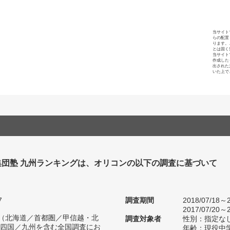
当サイト
らの配置
ります。
とは固く
当サイト
作成した
出された
いた上で
集団塾 九州ランキングは、オリコンの以下の調査に基づいて
7
調査期間
2018/07/18～2
2017/07/20～2
人（北海道／首都圏／甲信越・北
調査対象者
性別：指定な
四国／九州を含む全国調査にお
年齢：現役中学