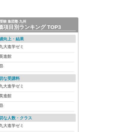
受験 集団塾 九州
価項目別ランキング TOP3
績向上・結果
九大進学ゼミ
英進館
昴
切な受講料
九大進学ゼミ
英進館
昴
切な人数・クラス
九大進学ゼミ