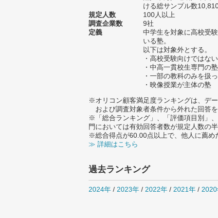
ける総サンプル数10,81
規定人数
100人以上
調査企業数
9社
定義
中学生を対象に高校受験
いる塾。
以下は対象外とする。
・高校受験向けではない
・中高一貫校生専門の塾
・一部の教科のみを扱っ
・映像授業が主体の塾
※オリコン顧客満足度ランキングは、デー
および調査対象者条件から外れた回答を
※「総合ランキング」、「評価項目別」、
門においては有効回答者数が規定人数の半
※総合得点が60.00点以上で、他人に
≫ 詳細はこちら
過去ランキング
2024年
/
2023年
/
2022年
/
2021年
/
202