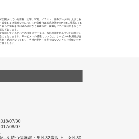
で公開されている情報（文字、写真、イラスト、画像データ等）及びこれ
・編集および構造などについての著作権は株式会社oricon MEに帰属してお
これらの情報を権利者の許可なく無断転載・複製などの二次利用を行うこ
禁じております。
で掲載しているすべての情報やデータは、当社の調査に基づいた結果から
ものとなりますが、サービスへの感想については、サービスの利用者が提
見解・感想となっており、当社の見解・意見ではないことをご理解いただ
ご覧ください。
018/07/30
017/08/07
し
生を持つ保護者：男性32歳以上、女性30