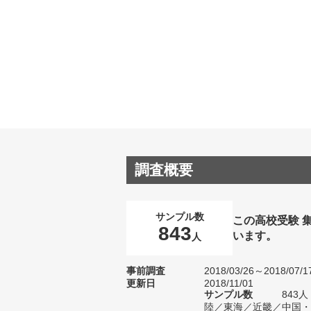
調査概要
サンプル数
この高校受験 
843
います。
人
事前調査
2018/03/26～2018/07/1
更新日
2018/11/01
サンプル数
843
陸／東海／近畿／中国・