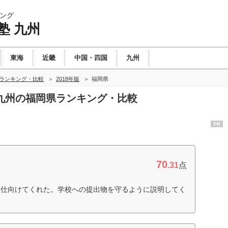
ング
塾 九州
東海
近畿
中国・四国
九州
州ランキング・比較
2018年版
福岡県
塾 九州の福岡県ランキング・比較
PR
70
.31
点
に仕向けてくれた。学校への提出物を守るように説明してく