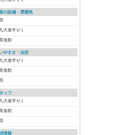
室の設備・雰囲気
昴
九大進学ゼミ
英進館
いやすさ・治安
九大進学ゼミ
英進館
昴
タッフ
九大進学ゼミ
英進館
昴
試情報