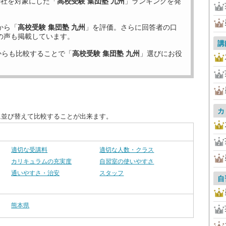
9
社を対象にした「
高校受験 集団塾 九州
」ランキングを発
から「
高校受験 集団塾 九州
」を評価。さらに回答者の口
の声も掲載しています。
講
からも比較することで「
高校受験 集団塾 九州
」選びにお役
カ
に並び替えて比較することが出来ます。
適切な受講料
適切な人数・クラス
カリキュラムの充実度
自習室の使いやすさ
通いやすさ・治安
スタッフ
自
熊本県