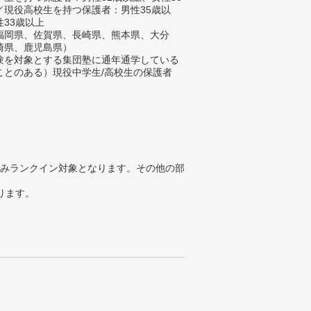
／現役高校生を持つ保護者：男性35歳以
性33歳以上
福岡県、佐賀県、長崎県、熊本県、大分
崎県、鹿児島県）
験を対象とする集団塾に通年通学している
ことのある）現役中学生/高校生の保護者
みランクイン対象となります。その他の部
ります。