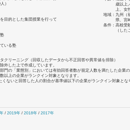
0人）
歳以上
上、女
地域：九州（
を目的とした集団授業を行って
県、宮
条件：高校受
（した
塾
ている塾
タクリーニング（回収したデータから不正回答や異常値を排除）
除外した上で作成しています。
部門の「業態別」においては有効回答者数が規定人数を満たした企業の
数以上の企業がランクイン対象となります。
薦めたくないと回答した人の割合が基準値以下の企業がランクイン対象とな
0年
/
2019年
/
2018年
/
2017年