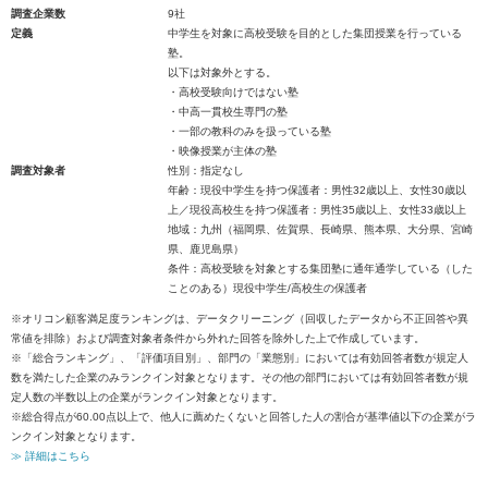
調査企業数
9社
定義
中学生を対象に高校受験を目的とした集団授業を行っている
塾。
以下は対象外とする。
・高校受験向けではない塾
・中高一貫校生専門の塾
・一部の教科のみを扱っている塾
・映像授業が主体の塾
調査対象者
性別：指定なし
年齢：現役中学生を持つ保護者：男性32歳以上、女性30歳以
上／現役高校生を持つ保護者：男性35歳以上、女性33歳以上
地域：九州（福岡県、佐賀県、長崎県、熊本県、大分県、宮崎
県、鹿児島県）
条件：高校受験を対象とする集団塾に通年通学している（した
ことのある）現役中学生/高校生の保護者
※オリコン顧客満足度ランキングは、データクリーニング（回収したデータから不正回答や異
常値を排除）および調査対象者条件から外れた回答を除外した上で作成しています。
※「総合ランキング」、「評価項目別」、部門の「業態別」においては有効回答者数が規定人
数を満たした企業のみランクイン対象となります。その他の部門においては有効回答者数が規
定人数の半数以上の企業がランクイン対象となります。
※総合得点が60.00点以上で、他人に薦めたくないと回答した人の割合が基準値以下の企業がラ
ンクイン対象となります。
≫ 詳細はこちら