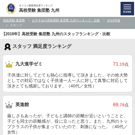
オリコン顧客満足度ランキング
高校受験 集団塾 九州
高校受験 集団塾
おすすめの高校受験 集団塾 九州ランキング・比較
2018年版
スタッフ
【2018年】高校受験 集団塾 九州のスタッフランキング・比較
スタッフ 満足度ランキング
九大進学ゼミ
71
.19
点
子供達に対してとても熱心に指導して頂きました。その他大勢
としての対応ではなく子供達一人一人に対して真摯に対応して
頂きとても感謝しております。（40代／女性）
英進館
69
.79
点
厳しさもあったが、子どもと講師の距離が近いということと、
子ども同士の距離感が、役に立ったと思う。また、九州のトッ
プクラスの子供が集まっていたので、刺激になった。（40代／
女性）