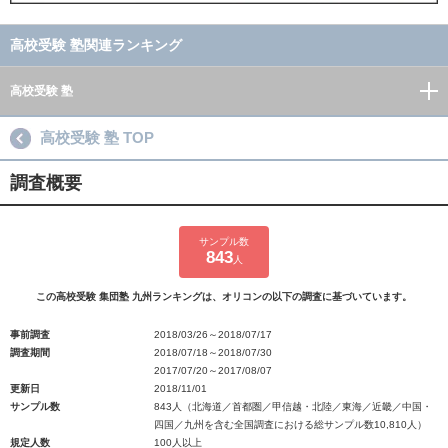
高校受験 塾関連ランキング
高校受験 塾
高校受験 塾 TOP
調査概要
サンプル数
843
人
この高校受験 集団塾 九州ランキングは、オリコンの以下の調査に基づいています。
事前調査
2018/03/26～2018/07/17
調査期間
2018/07/18～2018/07/30
2017/07/20～2017/08/07
更新日
2018/11/01
サンプル数
843人（北海道／首都圏／甲信越・北陸／東海／近畿／中国・
四国／九州を含む全国調査における総サンプル数10,810人）
規定人数
100人以上