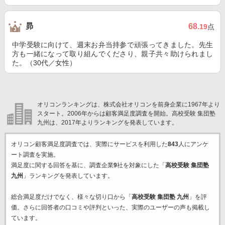
昴
68
.19
点
中学受験に向けて、週末お弁当持参で頑張ってきました。先生
方も一緒になって取り組んでくださり、親子共々助けられまし
た。（30代／女性）
オリコンランキングは、株式会社オリコンを前身企業に1967年より
スタート。2006年からは顧客満足度調査を開始。高校受験 集団塾
九州は、2017年よりランキングを発表しています。
オリコン顧客満足度調査では、実際にサービスを利用した
843
人にアンケ
ート調査を実施。
満足度に関する回答を基に、調査企業
9
社を対象にした「
高校受験 集団塾
九州
」ランキングを発表しています。
総合満足度だけでなく、様々な切り口から「
高校受験 集団塾 九州
」を評
価。さらに回答者の口コミや評判といった、実際のユーザーの声も掲載し
ています。