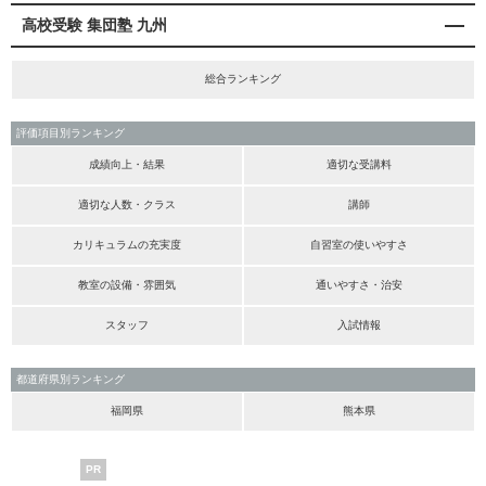
高校受験 集団塾 九州
総合ランキング
評価項目別ランキング
成績向上・結果
適切な受講料
適切な人数・クラス
講師
カリキュラムの充実度
自習室の使いやすさ
教室の設備・雰囲気
通いやすさ・治安
スタッフ
入試情報
都道府県別ランキング
福岡県
熊本県
PR