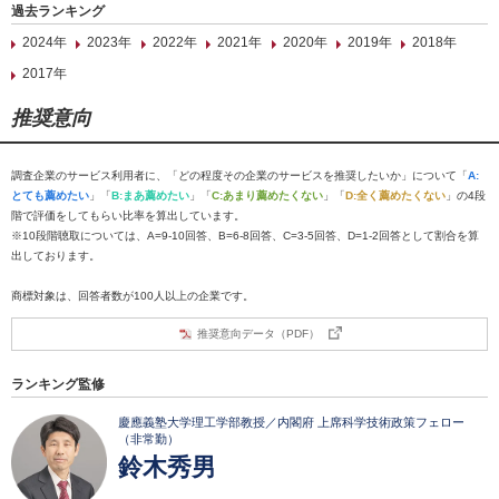
過去ランキング
2024年
2023年
2022年
2021年
2020年
2019年
2018年
2017年
推奨意向
調査企業のサービス利用者に、「どの程度その企業のサービスを推奨したいか」について「
A:
とても薦めたい
」「
B:まあ薦めたい
」「
C:あまり薦めたくない
」「
D:全く薦めたくない
」の4段
階で評価をしてもらい比率を算出しています。
※10段階聴取については、A=9-10回答、B=6-8回答、C=3-5回答、D=1-2回答として割合を算
出しております。
商標対象は、回答者数が100人以上の企業です。
推奨意向データ（PDF）
ランキング監修
慶應義塾大学理工学部教授／内閣府 上席科学技術政策フェロー
（非常勤）
鈴木秀男