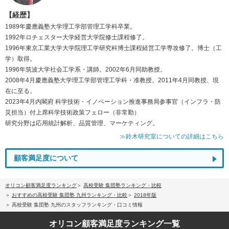
【経歴】
1989年慶應義塾大学理工学部管理工学科卒業。
1992年ロチェスター大学経営大学院修士課程修了。
1996年東京工業大学大学院理工学研究科博士課程経営工学専攻修了。博士（工
学）取得。
1996年筑波大学社会工学系・講師。2002年6月同助教授。
2008年4月慶應義塾大学理工学部管理工学科・准教授。2011年4月同教授、現
在に至る。
2023年4月内閣府 科学技術・イノベーション推進事務局参事官（インフラ・防
災担当）付上席科学技術政策フェロー（非常勤）
研究分野は応用統計解析、品質管理、マーケティング。
≫鈴木研究室についての詳細はこちら
顧客満足度について
オリコン顧客満足度ランキング
高校受験 集団塾ランキング・比較
おすすめの高校受験 集団塾 九州ランキング・比較
2018年版
高校受験 集団塾 九州のスタッフランキング・口コミ情報
オリコン顧客満足度
ランキング一覧