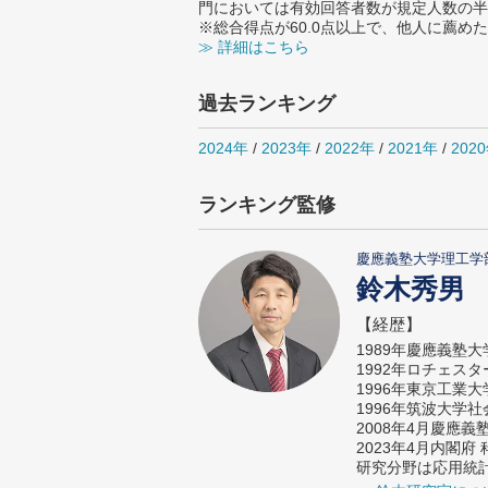
門においては有効回答者数が規定人数の半
※総合得点が60.0点以上で、他人に薦
≫ 詳細はこちら
過去ランキング
2024年
/
2023年
/
2022年
/
2021年
/
202
ランキング監修
慶應義塾大学理工学
鈴木秀男
【経歴】
1989年慶應義塾
1992年ロチェス
1996年東京工業
1996年筑波大学
2008年4月慶應
2023年4月内閣
研究分野は応用統