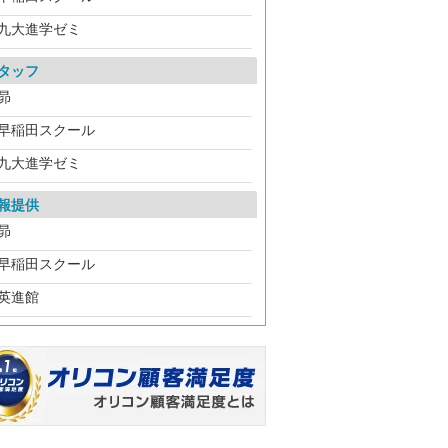
九大進学ゼミ
タッフ
昴
早稲田スクール
九大進学ゼミ
報提供
昴
早稲田スクール
英進館