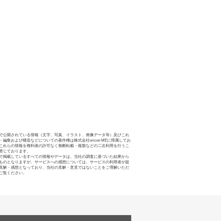
で公開されている情報（文字、写真、イラスト、画像データ等）及びこれ
・編集および構造などについての著作権は株式会社oricon MEに帰属してお
これらの情報を権利者の許可なく無断転載・複製などの二次利用を行うこ
禁じております。
で掲載しているすべての情報やデータは、当社の調査に基づいた結果から
ものとなりますが、サービスへの感想については、サービスの利用者が提
見解・感想となっており、当社の見解・意見ではないことをご理解いただ
ご覧ください。