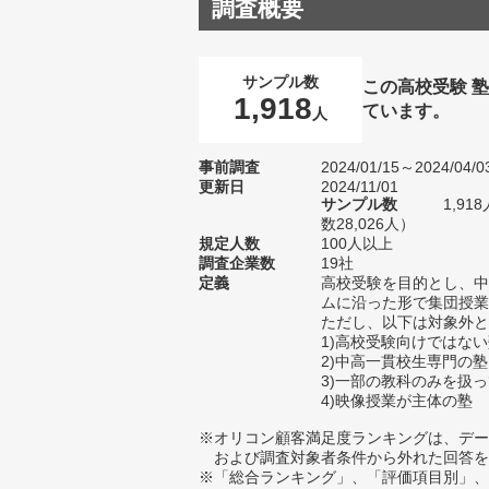
調査概要
サンプル数
この高校受験 
1,918
ています。
人
事前調査
2024/01/15～2024/04/0
更新日
2024/11/01
サンプル数
1,9
数28,026人）
規定人数
100人以上
調査企業数
19社
定義
高校受験を目的とし、中
ムに沿った形で集団授業
ただし、以下は対象外と
1)高校受験向けではな
2)中高一貫校生専門の塾
3)一部の教科のみを扱
4)映像授業が主体の塾
※オリコン顧客満足度ランキングは、デー
および調査対象者条件から外れた回答を
※「総合ランキング」、「評価項目別」、