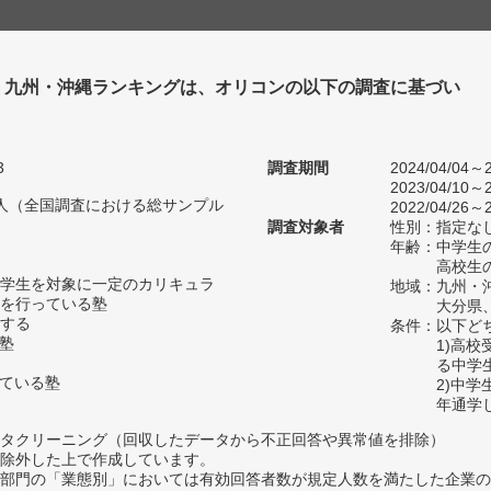
塾 九州・沖縄ランキングは、オリコンの以下の調査に基づい
3
調査期間
2024/04/04～2
2023/04/10～2
18人（全国調査における総サンプル
2022/04/26～2
調査対象者
性別：指定な
年齢：中学生の
高校生の
学生を対象に一定のカリキュラ
地域：九州・
を行っている塾
大分県
する
条件：以下ど
い塾
1)高
る中学
っている塾
2)中
年通学
タクリーニング（回収したデータから不正回答や異常値を排除）
除外した上で作成しています。
部門の「業態別」においては有効回答者数が規定人数を満たした企業の