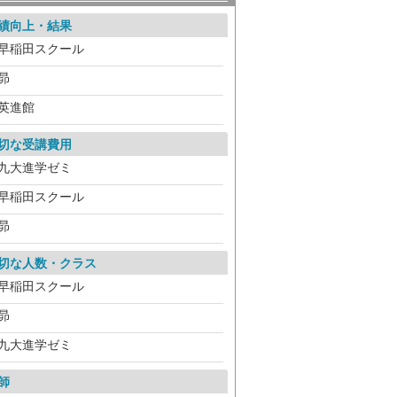
績向上・結果
早稲田スクール
昴
英進館
切な受講費用
九大進学ゼミ
早稲田スクール
昴
切な人数・クラス
早稲田スクール
昴
九大進学ゼミ
師