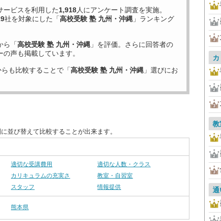
サービスを利用した
1,918
人にアンケート調査を実施。
19
社を対象にした「
高校受験 塾 九州・沖縄
」ランキング
から「
高校受験 塾 九州・沖縄
」を評価。さらに回答者の
ーの声も掲載しています。
カ
からも比較することで「
高校受験 塾 九州・沖縄
」選びにお
教
別に並び替えて比較することが出来ます。
適切な受講費用
適切な人数・クラス
カリキュラムの充実さ
教室・自習室
スタッフ
情報提供
通
熊本県