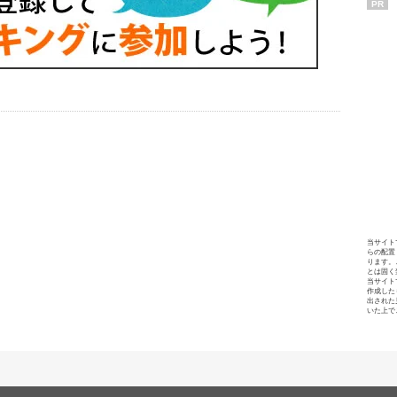
PR
当サイト
らの配置
ります。
とは固く
当サイト
作成した
出された
いた上で