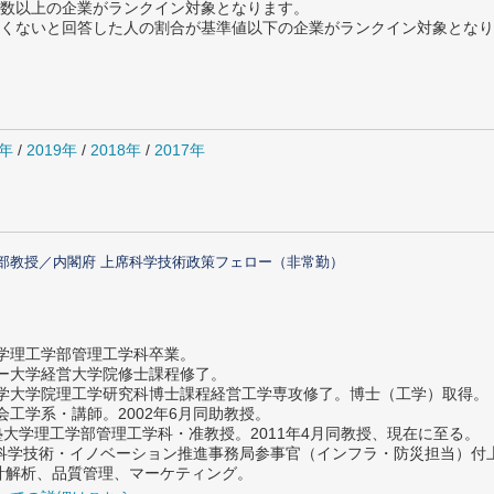
数以上の企業がランクイン対象となります。
めたくないと回答した人の割合が基準値以下の企業がランクイン対象とな
0年
/
2019年
/
2018年
/
2017年
部教授／内閣府 上席科学技術政策フェロー（非常勤）
大学理工学部管理工学科卒業。
ター大学経営大学院修士課程修了。
大学大学院理工学研究科博士課程経営工学専攻修了。博士（工学）取得。
社会工学系・講師。2002年6月同助教授。
義塾大学理工学部管理工学科・准教授。2011年4月同教授、現在に至る。
府 科学技術・イノベーション推進事務局参事官（インフラ・防災担当）
計解析、品質管理、マーケティング。