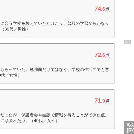
74
.6
点
人に合う学校を教えていただけたり、普段の学習からかなり
（30代／男性）
PR
72
.6
点
てもらっていた。勉強面だけではなく、学校の生活面でも意
0代／女性）
71
.9
点
けだったが、保護者会や面談で情報を得ることができた点。
に頑張れた点。（40代／女性）
高校
評