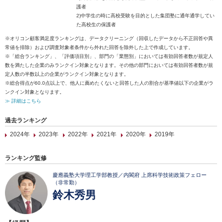
護者
2)中学生の時に高校受験を目的とした集団塾に通年通学してい
た高校生の保護者
※オリコン顧客満足度ランキングは、データクリーニング（回収したデータから不正回答や異
常値を排除）および調査対象者条件から外れた回答を除外した上で作成しています。
※「総合ランキング」、「評価項目別」、部門の「業態別」においては有効回答者数が規定人
数を満たした企業のみランクイン対象となります。その他の部門においては有効回答者数が規
定人数の半数以上の企業がランクイン対象となります。
※総合得点が60.0点以上で、他人に薦めたくないと回答した人の割合が基準値以下の企業がラ
ンクイン対象となります。
≫ 詳細はこちら
過去ランキング
2024年
2023年
2022年
2021年
2020年
2019年
ランキング監修
慶應義塾大学理工学部教授／内閣府 上席科学技術政策フェロー
（非常勤）
鈴木秀男