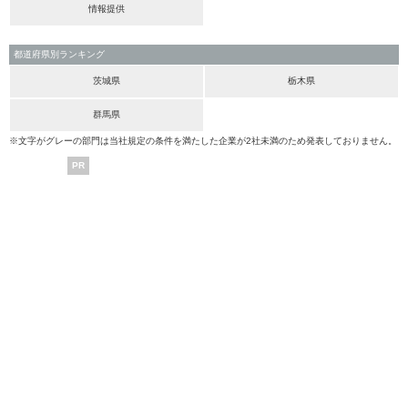
情報提供
都道府県別ランキング
茨城県
栃木県
群馬県
※文字がグレーの部門は当社規定の条件を満たした企業が2社未満のため発表しておりません。
PR