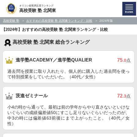
オリコン顧客満足度ランキング
高校受験 塾 北関東
高校受験 塾
おすすめの高校受験 塾 北関東ランキング・比較
2024年版
【2024年】おすすめの高校受験 塾 北関東ランキング・比較
高校受験 塾 北関東 総合ランキング
進学塾ACADEMY／進学塾QUALIER
75
.0
点
過去問を授業に取り入れたり、個人的に購入した過去問を使っ
て特別授業をしていただいた。（40代／女性）
茨進ゼミナール
72
.3
点
小4の時から通って、最初は前の学年からやり直さないといけな
いぐらいの成績偏差値50にすこし足りないぐらいだったのが、
中3の時には偏差値63前後にまで上がったこと。（40代／女
性）