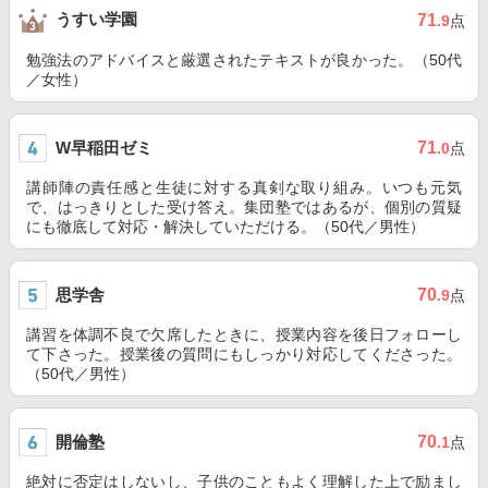
うすい学園
71
.9
点
勉強法のアドバイスと厳選されたテキストが良かった。（50代
／女性）
W早稲田ゼミ
71
.0
点
講師陣の責任感と生徒に対する真剣な取り組み。いつも元気
で、はっきりとした受け答え。集団塾ではあるが、個別の質疑
にも徹底して対応・解決していただける。（50代／男性）
思学舎
70
.9
点
講習を体調不良で欠席したときに、授業内容を後日フォローし
て下さった。授業後の質問にもしっかり対応してくださった。
（50代／男性）
開倫塾
70
.1
点
絶対に否定はしないし、子供のこともよく理解した上で励まし