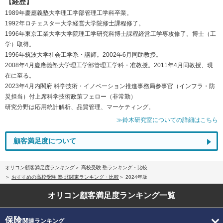
【経歴】
1989年慶應義塾大学理工学部管理工学科卒業。
1992年ロチェスター大学経営大学院修士課程修了。
1996年東京工業大学大学院理工学研究科博士課程経営工学専攻修了。博士（工
学）取得。
1996年筑波大学社会工学系・講師。2002年6月同助教授。
2008年4月慶應義塾大学理工学部管理工学科・准教授。2011年4月同教授、現
在に至る。
2023年4月内閣府 科学技術・イノベーション推進事務局参事官（インフラ・防
災担当）付上席科学技術政策フェロー（非常勤）
研究分野は応用統計解析、品質管理、マーケティング。
≫鈴木研究室についての詳細はこちら
顧客満足度について
オリコン顧客満足度ランキング
高校受験 塾ランキング・比較
おすすめの高校受験 塾 北関東ランキング・比較
2024年版
オリコン顧客満足度
ランキング一覧
保険
関連ランキング