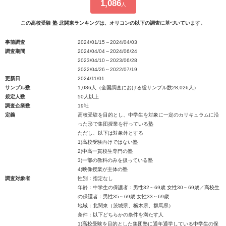
1,086
人
この高校受験 塾 北関東ランキングは、オリコンの以下の調査に基づいています。
事前調査
2024/01/15～2024/04/03
調査期間
2024/04/04～2024/06/24
2023/04/10～2023/06/28
2022/04/26～2022/07/19
更新日
2024/11/01
サンプル数
1,086人（全国調査における総サンプル数28,026人）
規定人数
50人以上
調査企業数
19社
定義
高校受験を目的とし、中学生を対象に一定のカリキュラムに沿
った形で集団授業を行っている塾
ただし、以下は対象外とする
1)高校受験向けではない塾
2)中高一貫校生専門の塾
3)一部の教科のみを扱っている塾
4)映像授業が主体の塾
調査対象者
性別：指定なし
年齢：中学生の保護者：男性32～69歳 女性30～69歳／高校生
の保護者：男性35～69歳 女性33～69歳
地域：北関東（茨城県、栃木県、群馬県）
条件：以下どちらかの条件を満たす人
1)高校受験を目的とした集団塾に通年通学している中学生の保