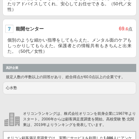
たりアドバイスしてくれ、安心してお任せできる。（50代／女
性）
能開センター
69
.6
点
個別のような細かい指導をしてもらえた。メンタル面のケアも
しっかりしてもらえた。保護者との情報共有もきちんと出来
た。（50代／女性）
高評企業
規定人数の半数以上の回答があり、総合得点が60.0点以上の企業です。
心水塾
オリコンランキングは、株式会社オリコンを前身企業に1967年より
スタート。2006年からは顧客満足度調査を開始。高校受験 塾 北関
東は、2019年よりランキングを発表しています。
オリコン顧客満足度調査では、実際にサービスを利用した
1,086
人にアンケ