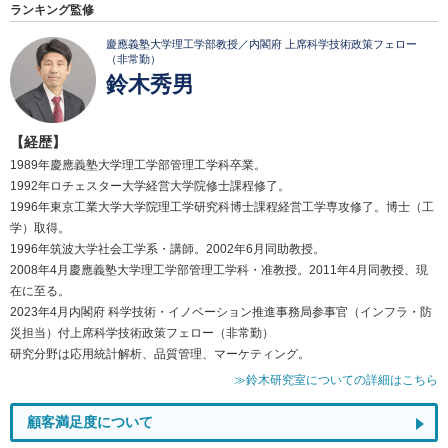
ランキング監修
慶應義塾大学理工学部教授／内閣府 上席科学技術政策フェロー
（非常勤）
鈴木秀男
【経歴】
1989年慶應義塾大学理工学部管理工学科卒業。
1992年ロチェスター大学経営大学院修士課程修了。
1996年東京工業大学大学院理工学研究科博士課程経営工学専攻修了。博士（工
学）取得。
1996年筑波大学社会工学系・講師。2002年6月同助教授。
2008年4月慶應義塾大学理工学部管理工学科・准教授。2011年4月同教授、現
在に至る。
2023年4月内閣府 科学技術・イノベーション推進事務局参事官（インフラ・防
災担当）付上席科学技術政策フェロー（非常勤）
研究分野は応用統計解析、品質管理、マーケティング。
≫鈴木研究室についての詳細はこちら
顧客満足度について