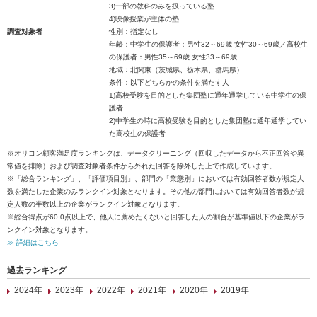
3)一部の教科のみを扱っている塾
4)映像授業が主体の塾
調査対象者
性別：指定なし
年齢：中学生の保護者：男性32～69歳 女性30～69歳／高校生
の保護者：男性35～69歳 女性33～69歳
地域：北関東（茨城県、栃木県、群馬県）
条件：以下どちらかの条件を満たす人
1)高校受験を目的とした集団塾に通年通学している中学生の保
護者
2)中学生の時に高校受験を目的とした集団塾に通年通学してい
た高校生の保護者
※オリコン顧客満足度ランキングは、データクリーニング（回収したデータから不正回答や異
常値を排除）および調査対象者条件から外れた回答を除外した上で作成しています。
※「総合ランキング」、「評価項目別」、部門の「業態別」においては有効回答者数が規定人
数を満たした企業のみランクイン対象となります。その他の部門においては有効回答者数が規
定人数の半数以上の企業がランクイン対象となります。
※総合得点が60.0点以上で、他人に薦めたくないと回答した人の割合が基準値以下の企業がラ
ンクイン対象となります。
≫ 詳細はこちら
過去ランキング
2024年
2023年
2022年
2021年
2020年
2019年