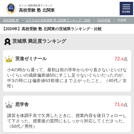
オリコン顧客満足度ランキング
高校受験 塾 北関東
高校受験 塾
おすすめの高校受験 塾 北関東ランキング・比較
2024年版
茨城県
【2024年】高校受験 塾 北関東の茨城県ランキング・比較
茨城県 満足度ランキング
茨進ゼミナール
72
.4
点
小4の時から通って、最初は前の学年からやり直さないといけな
いぐらいの成績偏差値50にすこし足りないぐらいだったのが、
中3の時には偏差値63前後にまで上がったこと。（40代／女
性）
思学舎
71
.0
点
講習を体調不良で欠席したときに、授業内容を後日フォローし
て下さった。授業後の質問にもしっかり対応してくださった。
（50代／男性）