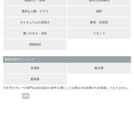
成績向上・結果
適切な受講費用
適切な人数・クラス
講師
カリキュラムの充実さ
教室・自習室
通いやすさ・治安
スタッフ
情報提供
都道府県別ランキング
茨城県
栃木県
群馬県
※文字がグレーの部門は当社規定の条件を満たした企業が2社未満のため発表しておりません。
PR