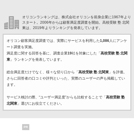
オリコンランキングは、株式会社オリコンを前身企業に1967年より
スタート。2006年からは顧客満足度調査を開始。高校受験 塾 北関
東は、2019年よりランキングを発表しています。
オリコン顧客満足度調査では、実際にサービスを利用した
1,086
人にアンケ
ート調査を実施。
満足度に関する回答を基に、調査企業
19
社を対象にした「
高校受験 塾 北関
東
」ランキングを発表しています。
総合満足度だけでなく、様々な切り口から「
高校受験 塾 北関東
」を評価。
さらに回答者の口コミや評判といった、実際のユーザーの声も掲載してい
ます。
サービス検討の際、“ユーザー満足度”からも比較することで「
高校受験 塾
北関東
」選びにお役立てください。
PR