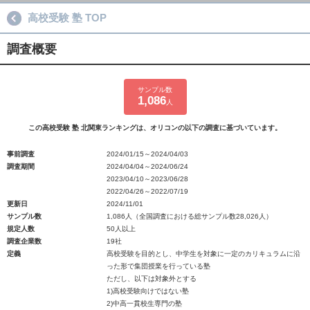
高校受験 塾 TOP
調査概要
サンプル数
1,086
人
この高校受験 塾 北関東ランキングは、オリコンの以下の調査に基づいています。
事前調査
2024/01/15～2024/04/03
調査期間
2024/04/04～2024/06/24
2023/04/10～2023/06/28
2022/04/26～2022/07/19
更新日
2024/11/01
サンプル数
1,086人（全国調査における総サンプル数28,026人）
規定人数
50人以上
調査企業数
19社
定義
高校受験を目的とし、中学生を対象に一定のカリキュラムに沿
った形で集団授業を行っている塾
ただし、以下は対象外とする
1)高校受験向けではない塾
2)中高一貫校生専門の塾