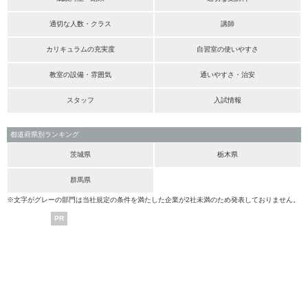
適切な人数・クラス
講師
カリキュラムの充実度
自習室の使いやすさ
教室の設備・雰囲気
通いやすさ・治安
スタッフ
入試情報
都道府県別ランキング
茨城県
栃木県
群馬県
※文字がグレーの部門は当社規定の条件を満たした企業が2社未満のため発表しておりません。
PR