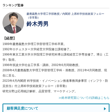
ランキング監修
慶應義塾大学理工学部教授／内閣府 上席科学技術政策フェロー
（非常勤）
鈴木秀男
【経歴】
1989年慶應義塾大学理工学部管理工学科卒業。
1992年ロチェスター大学経営大学院修士課程修了。
1996年東京工業大学大学院理工学研究科博士課程経営工学専攻修了。博士（工
学）取得。
1996年筑波大学社会工学系・講師。2002年6月同助教授。
2008年4月慶應義塾大学理工学部管理工学科・准教授。2011年4月同教授、現
在に至る。
2023年4月内閣府 科学技術・イノベーション推進事務局参事官（インフラ・防
災担当）付上席科学技術政策フェロー（非常勤）
研究分野は応用統計解析、品質管理、マーケティング。
≫鈴木研究室についての詳細はこちら
顧客満足度について