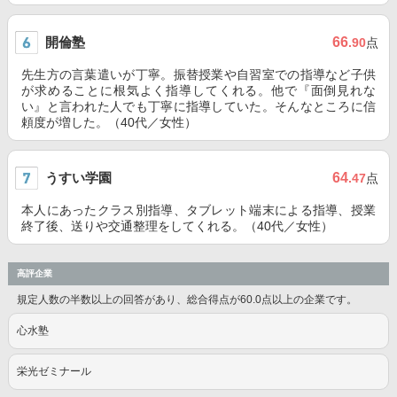
開倫塾
66
.90
点
先生方の言葉遣いが丁寧。振替授業や自習室での指導など子供
が求めることに根気よく指導してくれる。他で『面倒見れな
い』と言われた人でも丁寧に指導していた。そんなところに信
頼度が増した。（40代／女性）
うすい学園
64
.47
点
本人にあったクラス別指導、タブレット端末による指導、授業
終了後、送りや交通整理をしてくれる。（40代／女性）
高評企業
規定人数の半数以上の回答があり、総合得点が60.0点以上の企業です。
心水塾
栄光ゼミナール