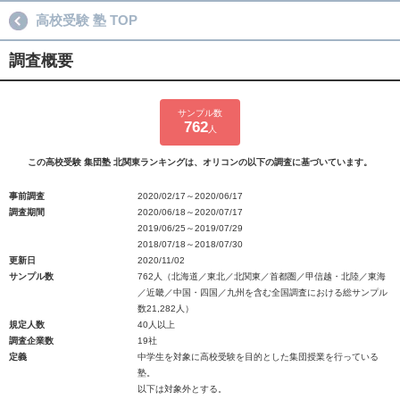
高校受験 塾 TOP
調査概要
サンプル数
762
人
この高校受験 集団塾 北関東ランキングは、オリコンの以下の調査に基づいています。
事前調査
2020/02/17～2020/06/17
調査期間
2020/06/18～2020/07/17
2019/06/25～2019/07/29
2018/07/18～2018/07/30
更新日
2020/11/02
サンプル数
762人（北海道／東北／北関東／首都圏／甲信越・北陸／東海
／近畿／中国・四国／九州を含む全国調査における総サンプル
数21,282人）
規定人数
40人以上
調査企業数
19社
定義
中学生を対象に高校受験を目的とした集団授業を行っている
塾。
以下は対象外とする。