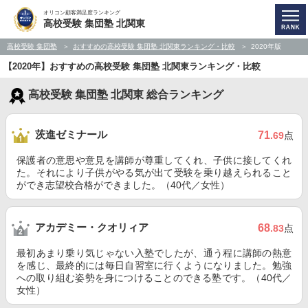
オリコン顧客満足度ランキング
高校受験 集団塾 北関東
高校受験 集団塾
おすすめの高校受験 集団塾 北関東ランキング・比較
2020年版
【2020年】おすすめの高校受験 集団塾 北関東ランキング・比較
高校受験 集団塾 北関東 総合ランキング
茨進ゼミナール
71
.69
点
保護者の意思や意見を講師が尊重してくれ、子供に接してくれ
た。それにより子供がやる気が出て受験を乗り越えられること
ができ志望校合格ができました。（40代／女性）
アカデミー・クオリィア
68
.83
点
最初あまり乗り気じゃない入塾でしたが、通う程に講師の熱意
を感じ、最終的には毎日自習室に行くようになりました。勉強
への取り組む姿勢を身につけることのできる塾です。（40代／
女性）