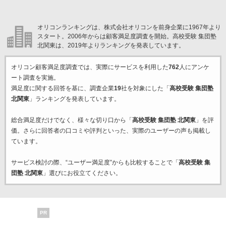
オリコンランキングは、株式会社オリコンを前身企業に1967年より
スタート。2006年からは顧客満足度調査を開始。高校受験 集団塾
北関東は、2019年よりランキングを発表しています。
オリコン顧客満足度調査では、実際にサービスを利用した
762
人にアンケ
ート調査を実施。
満足度に関する回答を基に、調査企業
19
社を対象にした「
高校受験 集団塾
北関東
」ランキングを発表しています。
総合満足度だけでなく、様々な切り口から「
高校受験 集団塾 北関東
」を評
価。さらに回答者の口コミや評判といった、実際のユーザーの声も掲載し
ています。
サービス検討の際、“ユーザー満足度”からも比較することで「
高校受験 集
団塾 北関東
」選びにお役立てください。
PR