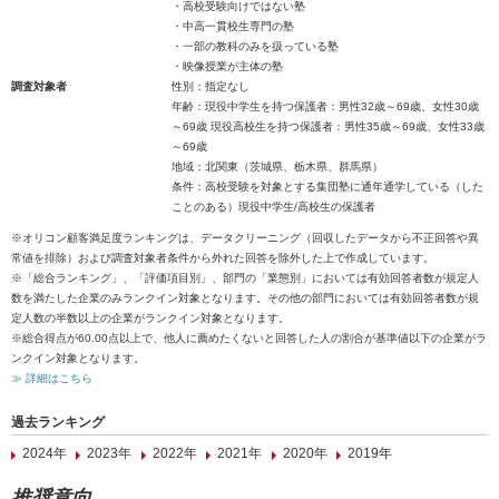
・高校受験向けではない塾
・中高一貫校生専門の塾
・一部の教科のみを扱っている塾
・映像授業が主体の塾
調査対象者
性別：指定なし
年齢：現役中学生を持つ保護者：男性32歳～69歳、女性30歳
～69歳 現役高校生を持つ保護者：男性35歳～69歳、女性33歳
～69歳
地域：北関東（茨城県、栃木県、群馬県）
条件：高校受験を対象とする集団塾に通年通学している（した
ことのある）現役中学生/高校生の保護者
※オリコン顧客満足度ランキングは、データクリーニング（回収したデータから不正回答や異
常値を排除）および調査対象者条件から外れた回答を除外した上で作成しています。
※「総合ランキング」、「評価項目別」、部門の「業態別」においては有効回答者数が規定人
数を満たした企業のみランクイン対象となります。その他の部門においては有効回答者数が規
定人数の半数以上の企業がランクイン対象となります。
※総合得点が60.00点以上で、他人に薦めたくないと回答した人の割合が基準値以下の企業がラ
ンクイン対象となります。
≫ 詳細はこちら
過去ランキング
2024年
2023年
2022年
2021年
2020年
2019年
推奨意向