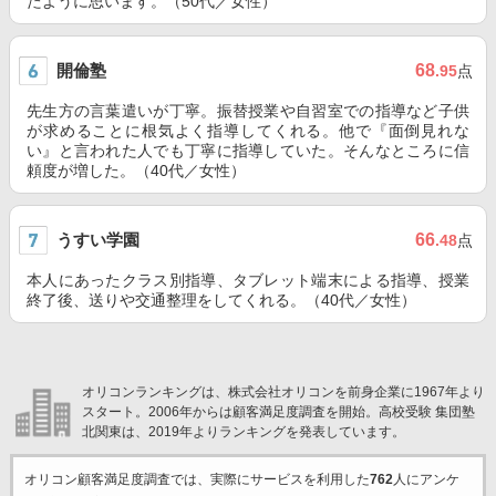
たように思います。（50代／女性）
開倫塾
68
.95
点
先生方の言葉遣いが丁寧。振替授業や自習室での指導など子供
が求めることに根気よく指導してくれる。他で『面倒見れな
い』と言われた人でも丁寧に指導していた。そんなところに信
頼度が増した。（40代／女性）
うすい学園
66
.48
点
本人にあったクラス別指導、タブレット端末による指導、授業
終了後、送りや交通整理をしてくれる。（40代／女性）
オリコンランキングは、株式会社オリコンを前身企業に1967年より
スタート。2006年からは顧客満足度調査を開始。高校受験 集団塾
北関東は、2019年よりランキングを発表しています。
オリコン顧客満足度調査では、実際にサービスを利用した
762
人にアンケ