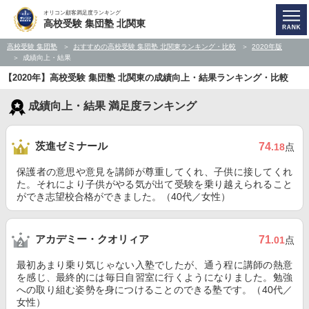
オリコン顧客満足度ランキング
高校受験 集団塾 北関東
高校受験 集団塾
おすすめの高校受験 集団塾 北関東ランキング・比較
2020年版
成績向上・結果
【2020年】高校受験 集団塾 北関東の成績向上・結果ランキング・比較
成績向上・結果 満足度ランキング
茨進ゼミナール
74
.18
点
保護者の意思や意見を講師が尊重してくれ、子供に接してくれ
た。それにより子供がやる気が出て受験を乗り越えられること
ができ志望校合格ができました。（40代／女性）
アカデミー・クオリィア
71
.01
点
最初あまり乗り気じゃない入塾でしたが、通う程に講師の熱意
を感じ、最終的には毎日自習室に行くようになりました。勉強
への取り組む姿勢を身につけることのできる塾です。（40代／
女性）