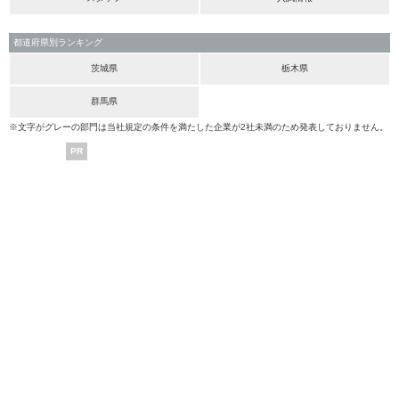
都道府県別ランキング
茨城県
栃木県
群馬県
※文字がグレーの部門は当社規定の条件を満たした企業が2社未満のため発表しておりません。
PR