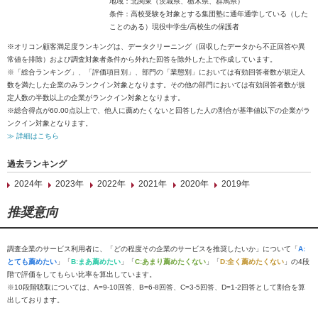
地域：北関東（茨城県、栃木県、群馬県）
条件：高校受験を対象とする集団塾に通年通学している（した
ことのある）現役中学生/高校生の保護者
※オリコン顧客満足度ランキングは、データクリーニング（回収したデータから不正回答や異
常値を排除）および調査対象者条件から外れた回答を除外した上で作成しています。
※「総合ランキング」、「評価項目別」、部門の「業態別」においては有効回答者数が規定人
数を満たした企業のみランクイン対象となります。その他の部門においては有効回答者数が規
定人数の半数以上の企業がランクイン対象となります。
※総合得点が60.00点以上で、他人に薦めたくないと回答した人の割合が基準値以下の企業がラ
ンクイン対象となります。
≫ 詳細はこちら
過去ランキング
2024年
2023年
2022年
2021年
2020年
2019年
推奨意向
調査企業のサービス利用者に、「どの程度その企業のサービスを推奨したいか」について「
A:
とても薦めたい
」「
B:まあ薦めたい
」「
C:あまり薦めたくない
」「
D:全く薦めたくない
」の4段
階で評価をしてもらい比率を算出しています。
※10段階聴取については、A=9-10回答、B=6-8回答、C=3-5回答、D=1-2回答として割合を算
出しております。