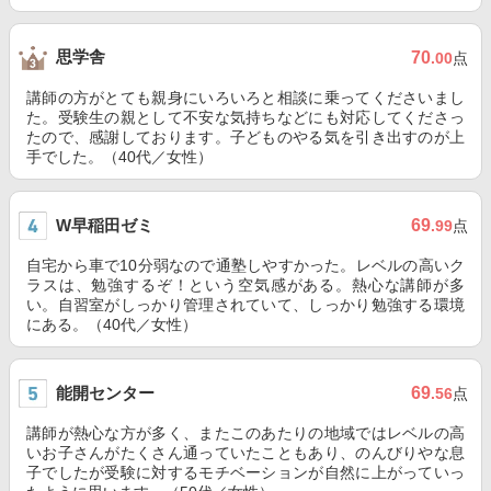
思学舎
70
.00
点
講師の方がとても親身にいろいろと相談に乗ってくださいまし
た。受験生の親として不安な気持ちなどにも対応してくださっ
たので、感謝しております。子どものやる気を引き出すのが上
手でした。（40代／女性）
W早稲田ゼミ
69
.99
点
自宅から車で10分弱なので通塾しやすかった。レベルの高いク
ラスは、勉強するぞ！という空気感がある。熱心な講師が多
い。自習室がしっかり管理されていて、しっかり勉強する環境
にある。（40代／女性）
能開センター
69
.56
点
講師が熱心な方が多く、またこのあたりの地域ではレベルの高
いお子さんがたくさん通っていたこともあり、のんびりやな息
子でしたが受験に対するモチベーションが自然に上がっていっ