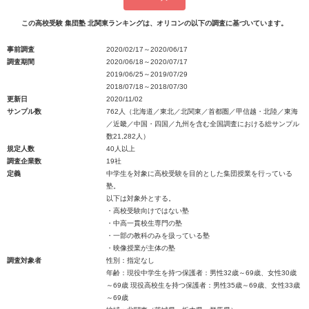
この高校受験 集団塾 北関東ランキングは、オリコンの以下の調査に基づいています。
事前調査
2020/02/17～2020/06/17
調査期間
2020/06/18～2020/07/17
2019/06/25～2019/07/29
2018/07/18～2018/07/30
更新日
2020/11/02
サンプル数
762人（北海道／東北／北関東／首都圏／甲信越・北陸／東海
／近畿／中国・四国／九州を含む全国調査における総サンプル
数21,282人）
規定人数
40人以上
調査企業数
19社
定義
中学生を対象に高校受験を目的とした集団授業を行っている
塾。
以下は対象外とする。
・高校受験向けではない塾
・中高一貫校生専門の塾
・一部の教科のみを扱っている塾
・映像授業が主体の塾
調査対象者
性別：指定なし
年齢：現役中学生を持つ保護者：男性32歳～69歳、女性30歳
～69歳 現役高校生を持つ保護者：男性35歳～69歳、女性33歳
～69歳