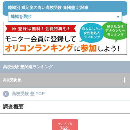
地域別 満足度の高い高校受験 集団塾 北関東
高校受験 塾関連ランキング
高校受験 塾
高校受験 塾 TOP
調査概要
サンプル数
762
人