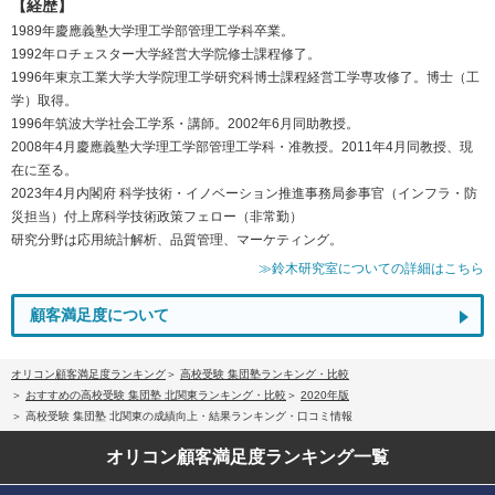
【経歴】
1989年慶應義塾大学理工学部管理工学科卒業。
1992年ロチェスター大学経営大学院修士課程修了。
1996年東京工業大学大学院理工学研究科博士課程経営工学専攻修了。博士（工
学）取得。
1996年筑波大学社会工学系・講師。2002年6月同助教授。
2008年4月慶應義塾大学理工学部管理工学科・准教授。2011年4月同教授、現
在に至る。
2023年4月内閣府 科学技術・イノベーション推進事務局参事官（インフラ・防
災担当）付上席科学技術政策フェロー（非常勤）
研究分野は応用統計解析、品質管理、マーケティング。
≫鈴木研究室についての詳細はこちら
顧客満足度について
オリコン顧客満足度ランキング
高校受験 集団塾ランキング・比較
おすすめの高校受験 集団塾 北関東ランキング・比較
2020年版
高校受験 集団塾 北関東の成績向上・結果ランキング・口コミ情報
オリコン顧客満足度
ランキング一覧