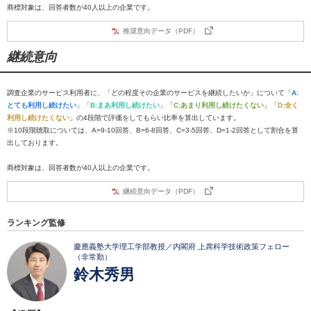
商標対象は、回答者数が40人以上の企業です。
推奨意向データ（PDF）
継続意向
調査企業のサービス利用者に、「どの程度その企業のサービスを継続したいか」について「
A:
とても利用し続けたい
」「
B:まあ利用し続けたい
」「
C:あまり利用し続けたくない
」「
D:全く
利用し続けたくない
」の4段階で評価をしてもらい比率を算出しています。
※10段階聴取については、A=9-10回答、B=6-8回答、C=3-5回答、D=1-2回答として割合を算
出しております。
商標対象は、回答者数が40人以上の企業です。
継続意向データ（PDF）
ランキング監修
慶應義塾大学理工学部教授／内閣府 上席科学技術政策フェロー
（非常勤）
鈴木秀男