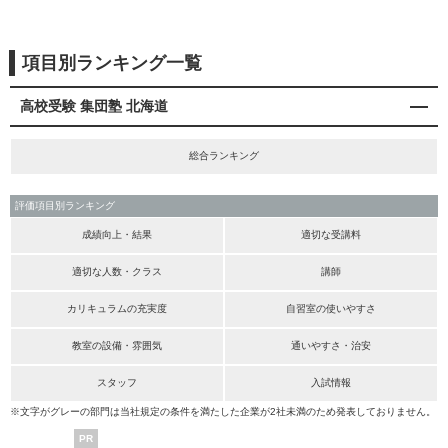
項目別ランキング一覧
高校受験 集団塾 北海道
総合ランキング
評価項目別ランキング
成績向上・結果
適切な受講料
適切な人数・クラス
講師
カリキュラムの充実度
自習室の使いやすさ
教室の設備・雰囲気
通いやすさ・治安
スタッフ
入試情報
※文字がグレーの部門は当社規定の条件を満たした企業が2社未満のため発表しておりません。
PR