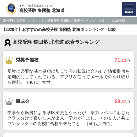
オリコン顧客満足度ランキング
高校受験 集団塾 北海道
高校受験 集団塾
おすすめの高校受験 集団塾 北海道ランキング・比較
2020年版
【2020年】おすすめの高校受験 集団塾 北海道ランキング・比較
高校受験 集団塾 北海道 総合ランキング
秀英予備校
71
.13
点
受験に必要な基本事項に加えて今の状況に合わせた情報提供を
定期的にしてくれている。アプリを使ってメールでのやり取り
も便利。（40代／女性）
練成会
69
.87
点
中学から転居による学区変更となったが、学力レベルに応じた
クラス分けで良い友人が出来、学力が向上し、その友人と共に
ワンランク上の高校に合格出来たこと。（50代／男性）