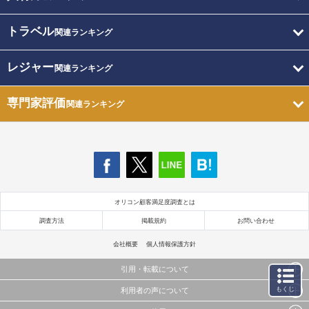
トラベル
関連ランキング
レジャー
関連ランキング
専門家評価
関連ランキング
オリコン顧客満足度調査とは
調査方法
掲載規約
お問い合わせ
会社概要
個人情報保護方針
引用・転載について
もくじ
利用者の声について
当サイトで公開されている情報（文字、写真、イラスト、画像データ等）及びこれらの配置・
編集および構造などについての著作権は株式会社oricon MEに帰属しております。