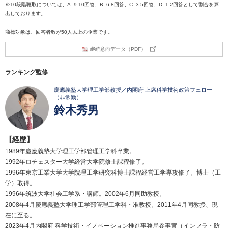
※10段階聴取については、A=9-10回答、B=6-8回答、C=3-5回答、D=1-2回答として割合を算
出しております。
商標対象は、回答者数が50人以上の企業です。
継続意向データ（PDF）
ランキング監修
慶應義塾大学理工学部教授／内閣府 上席科学技術政策フェロー
（非常勤）
鈴木秀男
【経歴】
1989年慶應義塾大学理工学部管理工学科卒業。
1992年ロチェスター大学経営大学院修士課程修了。
1996年東京工業大学大学院理工学研究科博士課程経営工学専攻修了。博士（工
学）取得。
1996年筑波大学社会工学系・講師。2002年6月同助教授。
2008年4月慶應義塾大学理工学部管理工学科・准教授。2011年4月同教授、現
在に至る。
2023年4月内閣府 科学技術・イノベーション推進事務局参事官（インフラ・防