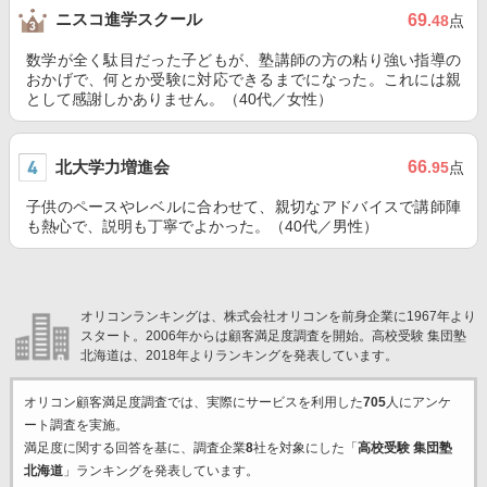
ニスコ進学スクール
69
.48
点
数学が全く駄目だった子どもが、塾講師の方の粘り強い指導の
おかげで、何とか受験に対応できるまでになった。これには親
として感謝しかありません。（40代／女性）
北大学力増進会
66
.95
点
子供のペースやレベルに合わせて、親切なアドバイスで講師陣
も熱心で、説明も丁寧でよかった。（40代／男性）
オリコンランキングは、株式会社オリコンを前身企業に1967年より
スタート。2006年からは顧客満足度調査を開始。高校受験 集団塾
北海道は、2018年よりランキングを発表しています。
オリコン顧客満足度調査では、実際にサービスを利用した
705
人にアンケ
ート調査を実施。
満足度に関する回答を基に、調査企業
8
社を対象にした「
高校受験 集団塾
北海道
」ランキングを発表しています。