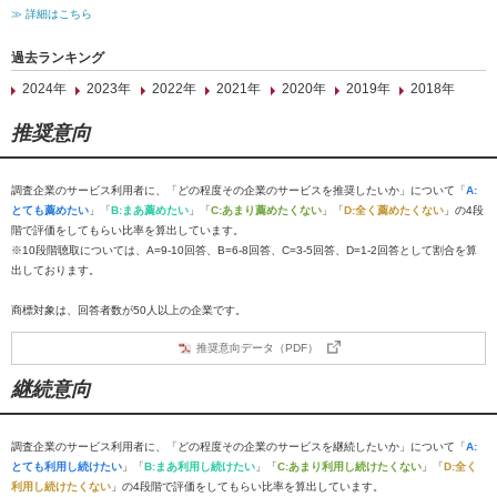
≫ 詳細はこちら
過去ランキング
2024年
2023年
2022年
2021年
2020年
2019年
2018年
推奨意向
調査企業のサービス利用者に、「どの程度その企業のサービスを推奨したいか」について「
A:
とても薦めたい
」「
B:まあ薦めたい
」「
C:あまり薦めたくない
」「
D:全く薦めたくない
」の4段
階で評価をしてもらい比率を算出しています。
※10段階聴取については、A=9-10回答、B=6-8回答、C=3-5回答、D=1-2回答として割合を算
出しております。
商標対象は、回答者数が50人以上の企業です。
推奨意向データ（PDF）
継続意向
調査企業のサービス利用者に、「どの程度その企業のサービスを継続したいか」について「
A:
とても利用し続けたい
」「
B:まあ利用し続けたい
」「
C:あまり利用し続けたくない
」「
D:全く
利用し続けたくない
」の4段階で評価をしてもらい比率を算出しています。