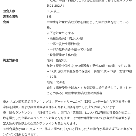
／近畿／中国・四国／九州を含む全国調査における総サンプル
数21,282人）
規定人数
50人以上
調査企業数
8社
定義
中学生を対象に高校受験を目的とした集団授業を行っている
塾。
以下は対象外とする。
・高校受験向けではない塾
・中高一貫校生専門の塾
・一部の教科のみを扱っている塾
・映像授業が主体の塾
調査対象者
性別：指定なし
年齢：現役中学生を持つ保護者：男性32歳～69歳、女性30歳
～69歳 現役高校生を持つ保護者：男性35歳～69歳、女性33歳
～69歳
地域：北海道
条件：高校受験を対象とする集団塾に通年通学している（した
ことのある）現役中学生/高校生の保護者
※オリコン顧客満足度ランキングは、データクリーニング（回収したデータから不正回答や異
常値を排除）および調査対象者条件から外れた回答を除外した上で作成しています。
※「総合ランキング」、「評価項目別」、部門の「業態別」においては有効回答者数が規定人
数を満たした企業のみランクイン対象となります。その他の部門においては有効回答者数が規
定人数の半数以上の企業がランクイン対象となります。
※総合得点が60.00点以上で、他人に薦めたくないと回答した人の割合が基準値以下の企業がラ
ンクイン対象となります。