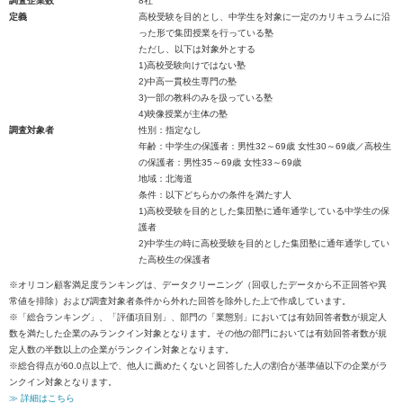
調査企業数
8社
定義
高校受験を目的とし、中学生を対象に一定のカリキュラムに沿
った形で集団授業を行っている塾
ただし、以下は対象外とする
1)高校受験向けではない塾
2)中高一貫校生専門の塾
3)一部の教科のみを扱っている塾
4)映像授業が主体の塾
調査対象者
性別：指定なし
年齢：中学生の保護者：男性32～69歳 女性30～69歳／高校生
の保護者：男性35～69歳 女性33～69歳
地域：北海道
条件：以下どちらかの条件を満たす人
1)高校受験を目的とした集団塾に通年通学している中学生の保
護者
2)中学生の時に高校受験を目的とした集団塾に通年通学してい
た高校生の保護者
※オリコン顧客満足度ランキングは、データクリーニング（回収したデータから不正回答や異
常値を排除）および調査対象者条件から外れた回答を除外した上で作成しています。
※「総合ランキング」、「評価項目別」、部門の「業態別」においては有効回答者数が規定人
数を満たした企業のみランクイン対象となります。その他の部門においては有効回答者数が規
定人数の半数以上の企業がランクイン対象となります。
※総合得点が60.0点以上で、他人に薦めたくないと回答した人の割合が基準値以下の企業がラ
ンクイン対象となります。
≫ 詳細はこちら