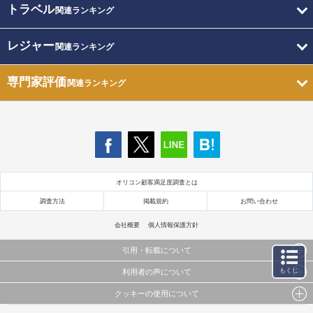
トラベル
関連ランキング
レジャー
関連ランキング
専門家評価
関連ランキング
オリコン顧客満足度調査とは
調査方法
掲載規約
お問い合わせ
会社概要
個人情報保護方針
引用・転載について
もくじ
利用者の声について
当サイトで公開されている情報（文字、写真、イラスト、画像データ等）及びこれらの配置・
編集および構造などについての著作権は株式会社oricon MEに帰属しております。
クッキーの使用について
当サイトに掲載している内容はすべてサービスの利用者が提出された見解・感想です。
これらの情報を権利者の許可なく無断転載・複製などの二次利用を行うことは固く禁じており
弊社が内容について正確性を含め一切保証するものではありません。
ます。