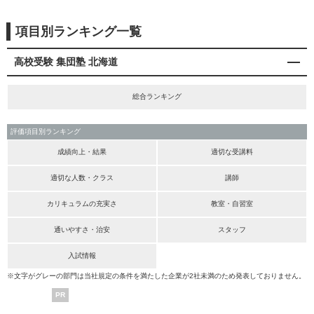
項目別ランキング一覧
高校受験 集団塾 北海道
総合ランキング
評価項目別ランキング
成績向上・結果
適切な受講料
適切な人数・クラス
講師
カリキュラムの充実さ
教室・自習室
通いやすさ・治安
スタッフ
入試情報
※文字がグレーの部門は当社規定の条件を満たした企業が2社未満のため発表しておりません。
PR