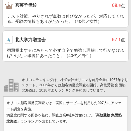
秀英予備校
69
.9
点
テスト対策。やりきれず点数は伸びなかったが、対応してくれ
る。受験の情報もありがたかった。（40代／女性）
北大学力増進会
67
.1
点
宿題提出するにあたって必ず自宅で勉強し理解して行かなけれ
ばいけない環境にあったこと。（40代／男性）
オリコンランキングは、株式会社オリコンを前身企業に1967年より
スタート。2006年からは顧客満足度調査を開始。高校受験 集団塾
北海道は、2018年よりランキングを発表しています。
オリコン顧客満足度調査では、実際にサービスを利用した
907
人にアンケ
ート調査を実施。
満足度に関する回答を基に、調査企業
8
社を対象にした「
高校受験 集団塾
北海道
」ランキングを発表しています。