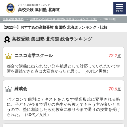
オリコン顧客満足度ランキング
高校受験 集団塾 北海道
高校受験 集団塾
おすすめの高校受験 集団塾 北海道ランキング・比較
2022年版
【2022年】おすすめの高校受験 集団塾 北海道ランキング・比較
高校受験 集団塾 北海道 総合ランキング
ニスコ進学スクール
72
.7
点
都合で講義に出られない分を補講として対応していただいて学
習を継続できた点は大変良かったと思う。（40代／男性）
練成会
70
.5
点
パソコンで個別にテキストをこなす授業形式に変更される時
に、子どもが今まで通りの先生から教えてもらう方が良いと言
うので、塾に相談したら別教室に移り今まで通りの授業を受け
られた。（40代／女性）