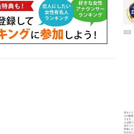
PR
当サイト
らの配置
ります。
とは固く
当サイト
作成した
出された