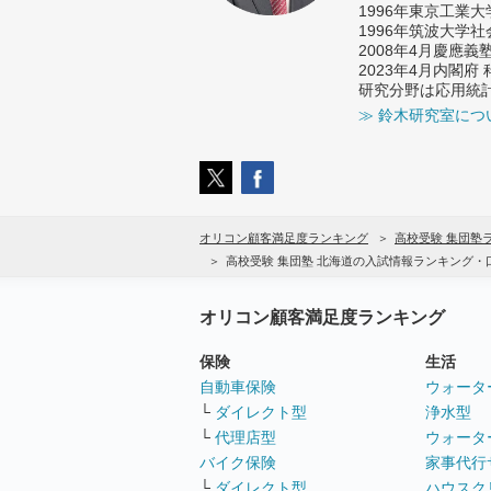
1996年東京工業
1996年筑波大学
2008年4月慶應
2023年4月内閣
研究分野は応用統
≫ 鈴木研究室につ
オリコン顧客満足度ランキング
高校受験 集団塾
高校受験 集団塾 北海道の入試情報ランキング・
オリコン顧客満足度ランキング
保険
生活
自動車保険
ウォータ
└
ダイレクト型
浄水型
└
代理店型
ウォータ
バイク保険
家事代行
└
ダイレクト型
ハウスク