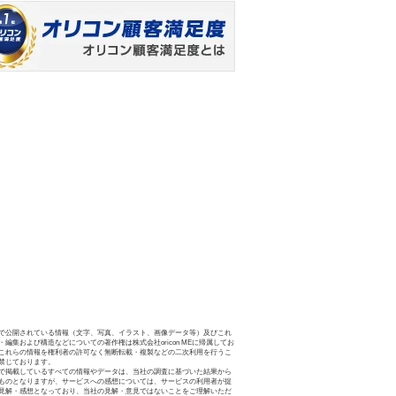
で公開されている情報（文字、写真、イラスト、画像データ等）及びこれ
・編集および構造などについての著作権は株式会社oricon MEに帰属してお
これらの情報を権利者の許可なく無断転載・複製などの二次利用を行うこ
禁じております。
で掲載しているすべての情報やデータは、当社の調査に基づいた結果から
ものとなりますが、サービスへの感想については、サービスの利用者が提
見解・感想となっており、当社の見解・意見ではないことをご理解いただ