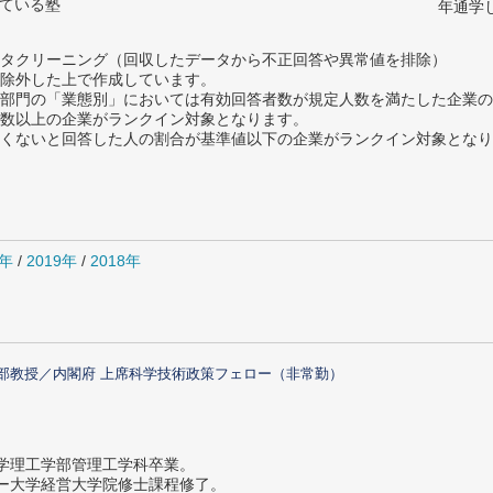
っている塾
年通学
タクリーニング（回収したデータから不正回答や異常値を排除）
除外した上で作成しています。
部門の「業態別」においては有効回答者数が規定人数を満たした企業の
数以上の企業がランクイン対象となります。
めたくないと回答した人の割合が基準値以下の企業がランクイン対象とな
0年
/
2019年
/
2018年
部教授／内閣府 上席科学技術政策フェロー（非常勤）
大学理工学部管理工学科卒業。
ター大学経営大学院修士課程修了。