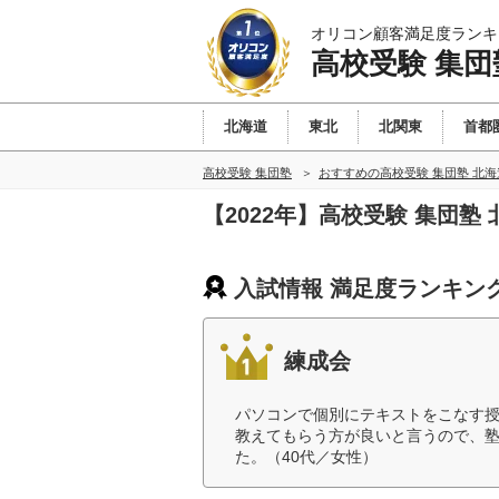
オリコン顧客満足度ランキ
高校受験 集団
北海道
東北
北関東
首都
高校受験 集団塾
おすすめの高校受験 集団塾 北
【2022年】高校受験 集団
入試情報 満足度ランキン
練成会
パソコンで個別にテキストをこなす
教えてもらう方が良いと言うので、
た。（40代／女性）