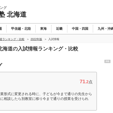
ング
塾 北海道
圏
甲信越・北陸
東海
近畿
中国・四国
九州・沖
海道ランキング・比較
2022年版
入試情報
塾 北海道の入試情報ランキング・比較
PR
グ
71
.2
点
授業形式に変更される時に、子どもが今まで通りの先生から
塾に相談したら別教室に移り今まで通りの授業を受けられ