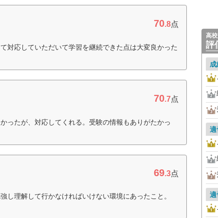
70
.8
点
高校
評
して対応していただいて学習を継続できた点は大変良かった
成
70
.7
点
なかったが、対応してくれる。受験の情報もありがたかっ
適
69
.3
点
適
勉強し理解して行かなければいけない環境にあったこと。