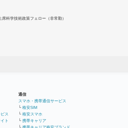
付上席科学技術政策フェロー（非常勤）
通信
ト
スマホ・携帯通信サービス
└
格安SIM
ービス
└
格安スマホ
サイト
└
携帯キャリア
└
携帯キャリア格安ブランド