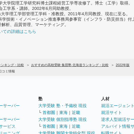
大学大学院理工学研究科博士課程経営工学専攻修了。博士（工学）取得。
社会工学系・講師。2002年6月同助教授。
義塾大学理工学部管理工学科・准教授。2011年4月同教授、現在に至る。
府 科学技術・イノベーション推進事務局参事官（インフラ・防災担当）
計解析、品質管理、マーケティング。
いての詳細はこちら
ランキング・比較
おすすめの高校受験 集団塾 北海道ランキング・比較
2022年版
口コミ情報
塾
人材
ーサーバー
大学受験 塾・予備校 現役
就活エージェン
└
首都圏
｜
東海
｜
近畿
就活サイト
ーサーバー
大学受験 個別指導塾 現役
逆求人型就活サ
サービス
└
首都圏
｜
東海
｜
近畿
アルバイト情報
リーニング
大学受験 難関大学特化型 現役
転職サイト