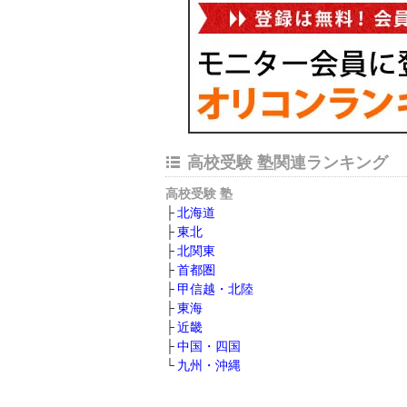
高校受験 塾関連ランキング
高校受験 塾
北海道
東北
北関東
首都圏
甲信越・北陸
東海
近畿
中国・四国
九州・沖縄