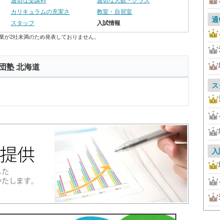
適切な受講料
適切な人数・クラス
カリキュラムの充実さ
教室・自習室
通
スタッフ
入試情報
業が2社未満のため発表しておりません。
団塾 北海道
ス
入