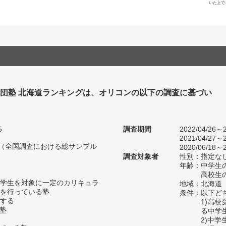
いた上で
集団塾 北海道ランキングは、オリコンの以下の調査に基づい
5
調査期間
2022/04/26～2
2021/04/27～2
人（全国調査における総サンプル
2020/06/18～2
調査対象者
性別：指定な
年齢：中学生の
高校生の
学生を対象に一定のカリキュラ
地域：北海道
を行っている塾
条件：以下ど
する
1)高
い塾
る中学
2)中