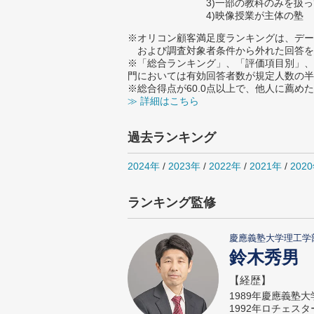
3)一部の教科のみを扱
4)映像授業が主体の塾
※オリコン顧客満足度ランキングは、デー
および調査対象者条件から外れた回答を
※「総合ランキング」、「評価項目別」、
門においては有効回答者数が規定人数の半
※総合得点が60.0点以上で、他人に薦
≫ 詳細はこちら
過去ランキング
2024年
/
2023年
/
2022年
/
2021年
/
202
ランキング監修
慶應義塾大学理工学
鈴木秀男
【経歴】
1989年慶應義塾
1992年ロチェス