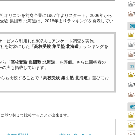
オリコンを前身企業に1967年よりスタート。2006年から
験 集団塾 北海道は、2018年よりランキングを発表してい
講
サービスを利用した
907
人にアンケート調査を実施。
8
社を対象にした「
高校受験 集団塾 北海道
」ランキングを
から「
高校受験 集団塾 北海道
」を評価。さらに回答者の
カ
ーの声も掲載しています。
からも比較することで「
高校受験 集団塾 北海道
」選びにお
教
別に並び替えて比較することが出来ます。