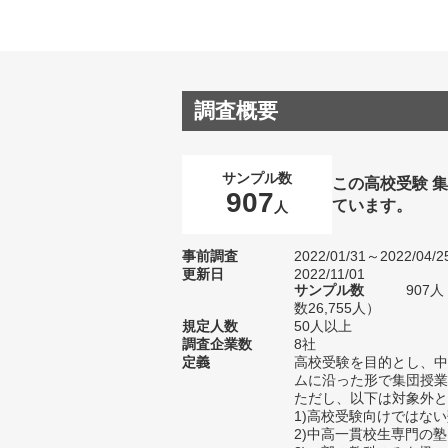
調査概要
サンプル数
この高校受験 
907
ています。
人
事前調査
2022/01/31～2022/04/2
更新日
2022/11/01
サンプル数
907
数26,755人）
規定人数
50人以上
調査企業数
8社
定義
高校受験を目的とし、中
ムに沿った形で集団授業
ただし、以下は対象外と
1)高校受験向けではな
2)中高一貫校生専門の塾