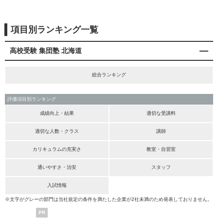
項目別ランキング一覧
高校受験 集団塾 北海道
総合ランキング
評価項目別ランキング
成績向上・結果
適切な受講料
適切な人数・クラス
講師
カリキュラムの充実さ
教室・自習室
通いやすさ・治安
スタッフ
入試情報
※文字がグレーの部門は当社規定の条件を満たした企業が2社未満のため発表しておりません。
PR