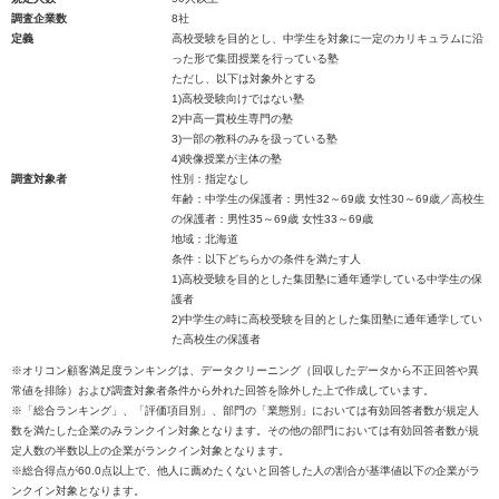
調査企業数
8社
定義
高校受験を目的とし、中学生を対象に一定のカリキュラムに沿
った形で集団授業を行っている塾
ただし、以下は対象外とする
1)高校受験向けではない塾
2)中高一貫校生専門の塾
3)一部の教科のみを扱っている塾
4)映像授業が主体の塾
調査対象者
性別：指定なし
年齢：中学生の保護者：男性32～69歳 女性30～69歳／高校生
の保護者：男性35～69歳 女性33～69歳
地域：北海道
条件：以下どちらかの条件を満たす人
1)高校受験を目的とした集団塾に通年通学している中学生の保
護者
2)中学生の時に高校受験を目的とした集団塾に通年通学してい
た高校生の保護者
※オリコン顧客満足度ランキングは、データクリーニング（回収したデータから不正回答や異
常値を排除）および調査対象者条件から外れた回答を除外した上で作成しています。
※「総合ランキング」、「評価項目別」、部門の「業態別」においては有効回答者数が規定人
数を満たした企業のみランクイン対象となります。その他の部門においては有効回答者数が規
定人数の半数以上の企業がランクイン対象となります。
※総合得点が60.0点以上で、他人に薦めたくないと回答した人の割合が基準値以下の企業がラ
ンクイン対象となります。