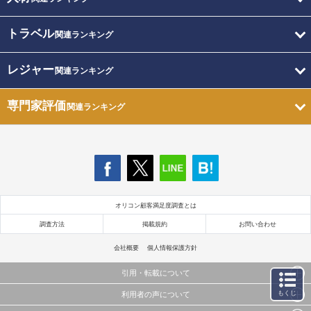
トラベル
関連ランキング
レジャー
関連ランキング
専門家評価
関連ランキング
オリコン顧客満足度調査とは
調査方法
掲載規約
お問い合わせ
会社概要
個人情報保護方針
引用・転載について
もくじ
利用者の声について
当サイトで公開されている情報（文字、写真、イラスト、画像データ等）及びこれらの配置・
編集および構造などについての著作権は株式会社oricon MEに帰属しております。