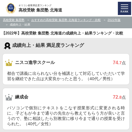
オリコン顧客満足度ランキング
高校受験 集団塾 北海道
高校受験 集団塾
おすすめの高校受験 集団塾 北海道ランキング・比較
2022年版
成績向上・結果
【2022年】高校受験 集団塾 北海道の成績向上・結果ランキング・比較
成績向上・結果 満足度ランキング
ニスコ進学スクール
74
.7
点
都合で講義に出られない分を補講として対応していただいて学
習を継続できた点は大変良かったと思う。（40代／男性）
練成会
72
.8
点
パソコンで個別にテキストをこなす授業形式に変更される時
に、子どもが今まで通りの先生から教えてもらう方が良いと言
うので、塾に相談したら別教室に移り今まで通りの授業を受け
られた。（40代／女性）