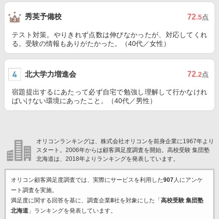
秀英予備校
72
.5
点
テスト対策。やりきれず点数は伸びなかったが、対応してくれ
る。受験の情報もありがたかった。（40代／女性）
北大学力増進会
72
.2
点
宿題提出するにあたって必ず自宅で勉強し理解して行かなけれ
ばいけない環境にあったこと。（40代／男性）
オリコンランキングは、株式会社オリコンを前身企業に1967年より
スタート。2006年からは顧客満足度調査を開始。高校受験 集団塾
北海道は、2018年よりランキングを発表しています。
オリコン顧客満足度調査では、実際にサービスを利用した
907
人にアンケ
ート調査を実施。
満足度に関する回答を基に、調査企業
8
社を対象にした「
高校受験 集団塾
北海道
」ランキングを発表しています。