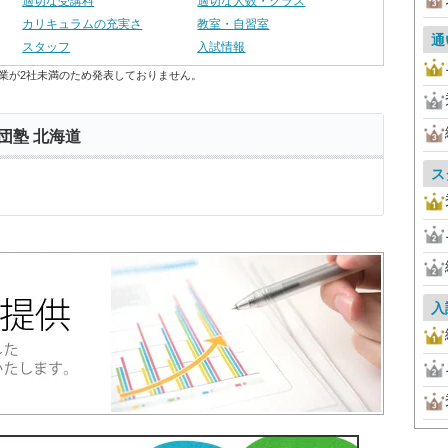
適切な受講料
適切な人数・クラス
カリキュラムの充実さ
教室・自習室
通
スタッフ
入試情報
業が2社未満のため発表しておりません。
団塾 北海道
ス
入