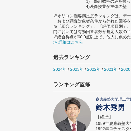
3)一部の教科のみを扱
4)映像授業が主体の塾
※オリコン顧客満足度ランキングは、デー
および調査対象者条件から外れた回答を
※「総合ランキング」、「評価項目別」、
門においては有効回答者数が規定人数の半
※総合得点が60.0点以上で、他人に薦
≫ 詳細はこちら
過去ランキング
2024年
/
2023年
/
2022年
/
2021年
/
202
ランキング監修
慶應義塾大学理工学
鈴木秀男
【経歴】
1989年慶應義塾
1992年ロチェス