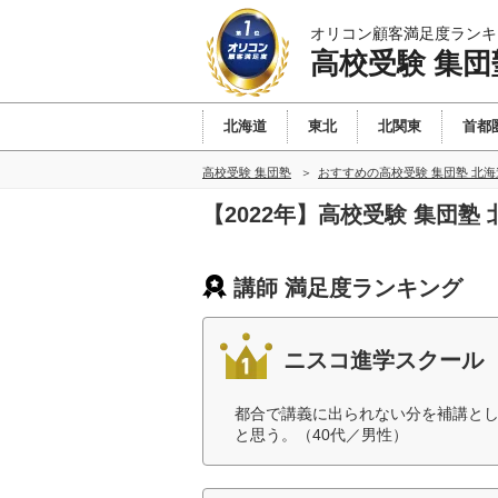
オリコン顧客満足度ランキ
高校受験 集団
北海道
東北
北関東
首都
高校受験 集団塾
おすすめの高校受験 集団塾 北
【2022年】高校受験 集団
講師 満足度ランキング
ニスコ進学スクール
都合で講義に出られない分を補講と
と思う。（40代／男性）