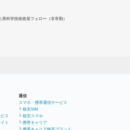
付上席科学技術政策フェロー（非常勤）
通信
ト
スマホ・携帯通信サービス
└
格安SIM
ービス
└
格安スマホ
サイト
└
携帯キャリア
└
携帯キャリア格安ブランド