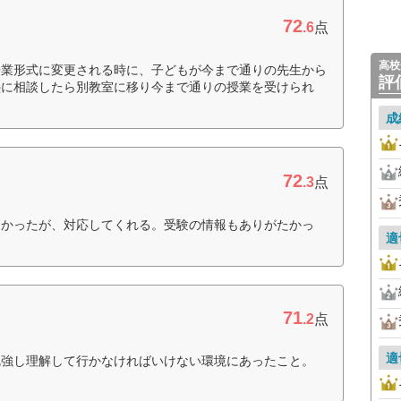
72
.6
点
高校
授業形式に変更される時に、子どもが今まで通りの先生から
評
塾に相談したら別教室に移り今まで通りの授業を受けられ
成
72
.3
点
なかったが、対応してくれる。受験の情報もありがたかっ
適
71
.2
点
適
勉強し理解して行かなければいけない環境にあったこと。