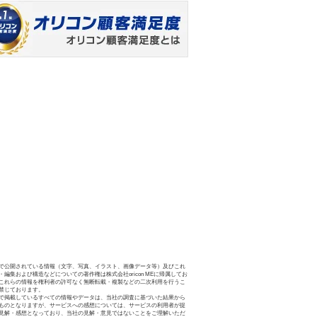
で公開されている情報（文字、写真、イラスト、画像データ等）及びこれ
・編集および構造などについての著作権は株式会社oricon MEに帰属してお
これらの情報を権利者の許可なく無断転載・複製などの二次利用を行うこ
禁じております。
で掲載しているすべての情報やデータは、当社の調査に基づいた結果から
ものとなりますが、サービスへの感想については、サービスの利用者が提
見解・感想となっており、当社の見解・意見ではないことをご理解いただ