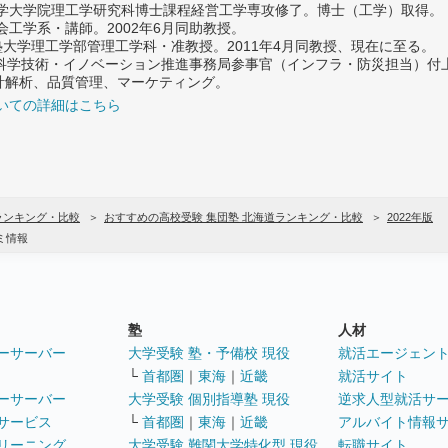
大学大学院理工学研究科博士課程経営工学専攻修了。博士（工学）取得。
社会工学系・講師。2002年6月同助教授。
義塾大学理工学部管理工学科・准教授。2011年4月同教授、現在に至る。
府 科学技術・イノベーション推進事務局参事官（インフラ・防災担当）
計解析、品質管理、マーケティング。
いての詳細はこちら
ランキング・比較
おすすめの高校受験 集団塾 北海道ランキング・比較
2022年版
ミ情報
塾
人材
ーサーバー
大学受験 塾・予備校 現役
就活エージェン
└
首都圏
｜
東海
｜
近畿
就活サイト
ーサーバー
大学受験 個別指導塾 現役
逆求人型就活サ
サービス
└
首都圏
｜
東海
｜
近畿
アルバイト情報
リーニング
大学受験 難関大学特化型 現役
転職サイト