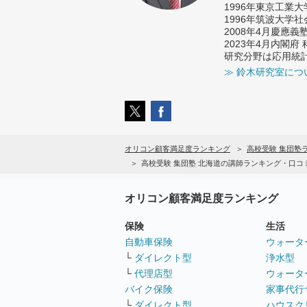
1996年東京工業
1996年筑波大学
2008年4月慶應
2023年4月内閣
研究分野は応用統
≫ 鈴木研究室につ
オリコン顧客満足度ランキング
高校受験 集団塾
高校受験 集団塾 北海道の講師ランキング・口コ
オリコン顧客満足度ランキング
保険
生活
自動車保険
ウォータ
└
ダイレクト型
浄水型
└
代理店型
ウォータ
バイク保険
家事代行
└
ダイレクト型
ハウスク