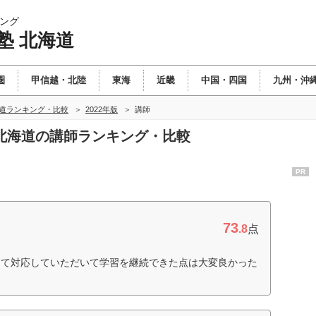
ング
塾 北海道
圏
甲信越・北陸
東海
近畿
中国・四国
九州・沖
海道ランキング・比較
2022年版
講師
塾 北海道の講師ランキング・比較
PR
73
.8
点
して対応していただいて学習を継続できた点は大変良かった