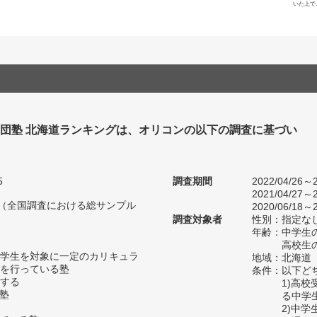
いた上で
集団塾 北海道ランキングは、オリコンの以下の調査に基づい
5
調査期間
2022/04/26～2
2021/04/27～2
人（全国調査における総サンプル
2020/06/18～2
調査対象者
性別：指定な
年齢：中学生の
高校生の
学生を対象に一定のカリキュラ
地域：北海道
を行っている塾
条件：以下ど
する
1)高
い塾
る中学
2)中