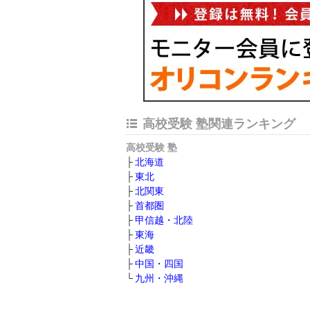
高校受験 塾関連ランキング
高校受験 塾
北海道
東北
北関東
首都圏
甲信越・北陸
東海
近畿
中国・四国
九州・沖縄