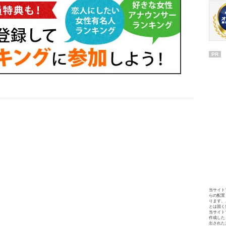
PR
当サイト
らの配置
ります。
とは固く
当サイト
作成した
出された