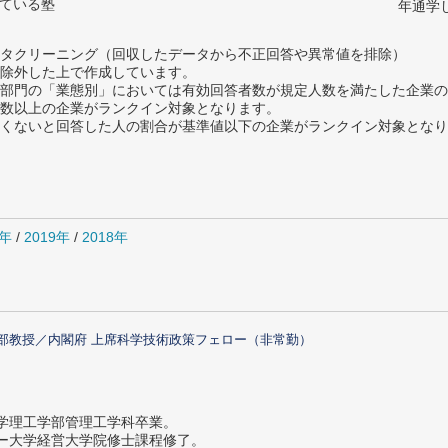
っている塾
年通学
タクリーニング（回収したデータから不正回答や異常値を排除）
除外した上で作成しています。
部門の「業態別」においては有効回答者数が規定人数を満たした企業の
数以上の企業がランクイン対象となります。
めたくないと回答した人の割合が基準値以下の企業がランクイン対象とな
0年
/
2019年
/
2018年
部教授／内閣府 上席科学技術政策フェロー（非常勤）
大学理工学部管理工学科卒業。
ター大学経営大学院修士課程修了。