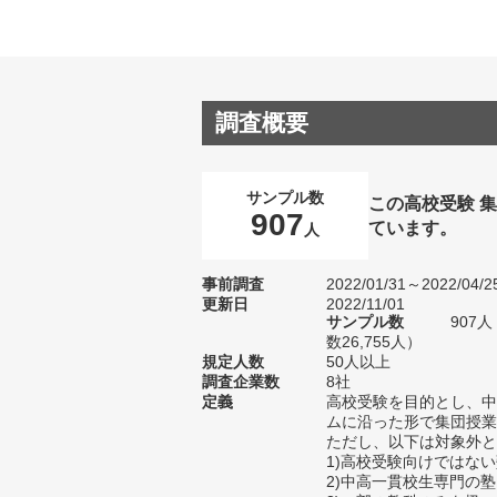
調査概要
サンプル数
この高校受験 
907
ています。
人
事前調査
2022/01/31～2022/04/2
更新日
2022/11/01
サンプル数
907
数26,755人）
規定人数
50人以上
調査企業数
8社
定義
高校受験を目的とし、中
ムに沿った形で集団授業
ただし、以下は対象外と
1)高校受験向けではな
2)中高一貫校生専門の塾