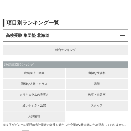
項目別ランキング一覧
高校受験 集団塾 北海道
総合ランキング
評価項目別ランキング
成績向上・結果
適切な受講料
適切な人数・クラス
講師
カリキュラムの充実さ
教室・自習室
通いやすさ・治安
スタッフ
入試情報
※文字がグレーの部門は当社規定の条件を満たした企業が2社未満のため発表しておりません。