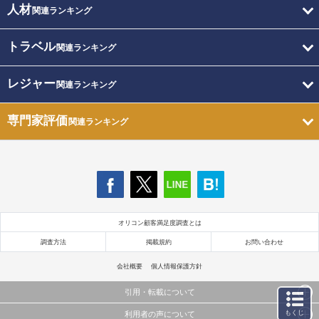
人材
関連ランキング
トラベル
関連ランキング
レジャー
関連ランキング
専門家評価
関連ランキング
オリコン顧客満足度調査とは
調査方法
掲載規約
お問い合わせ
会社概要
個人情報保護方針
引用・転載について
もくじ
利用者の声について
当サイトで公開されている情報（文字、写真、イラスト、画像データ等）及びこれらの配置・