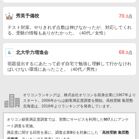
秀英予備校
70
.3
点
テスト対策。やりきれず点数は伸びなかったが、対応してくれ
る。受験の情報もありがたかった。（40代／女性）
北大学力増進会
69
.3
点
宿題提出するにあたって必ず自宅で勉強し理解して行かなけれ
ばいけない環境にあったこと。（40代／男性）
オリコンランキングは、株式会社オリコンを前身企業に1967年より
スタート。2006年からは顧客満足度調査を開始。高校受験 集団塾
北海道は、2018年よりランキングを発表しています。
オリコン顧客満足度調査では、実際にサービスを利用した
907
人にアンケ
ート調査を実施。
満足度に関する回答を基に、調査企業
8
社を対象にした「
高校受験 集団塾