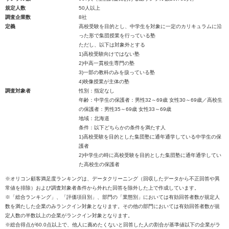
規定人数
50人以上
調査企業数
8社
定義
高校受験を目的とし、中学生を対象に一定のカリキュラムに沿
った形で集団授業を行っている塾
ただし、以下は対象外とする
1)高校受験向けではない塾
2)中高一貫校生専門の塾
3)一部の教科のみを扱っている塾
4)映像授業が主体の塾
調査対象者
性別：指定なし
年齢：中学生の保護者：男性32～69歳 女性30～69歳／高校生
の保護者：男性35～69歳 女性33～69歳
地域：北海道
条件：以下どちらかの条件を満たす人
1)高校受験を目的とした集団塾に通年通学している中学生の保
護者
2)中学生の時に高校受験を目的とした集団塾に通年通学してい
た高校生の保護者
※オリコン顧客満足度ランキングは、データクリーニング（回収したデータから不正回答や異
常値を排除）および調査対象者条件から外れた回答を除外した上で作成しています。
※「総合ランキング」、「評価項目別」、部門の「業態別」においては有効回答者数が規定人
数を満たした企業のみランクイン対象となります。その他の部門においては有効回答者数が規
定人数の半数以上の企業がランクイン対象となります。
※総合得点が60.0点以上で、他人に薦めたくないと回答した人の割合が基準値以下の企業がラ