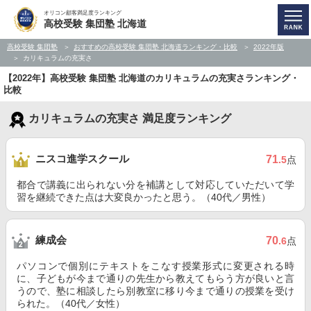
オリコン顧客満足度ランキング
高校受験 集団塾 北海道
高校受験 集団塾
おすすめの高校受験 集団塾 北海道ランキング・比較
2022年版
カリキュラムの充実さ
【2022年】高校受験 集団塾 北海道のカリキュラムの充実さランキング・
比較
カリキュラムの充実さ 満足度ランキング
ニスコ進学スクール
71
.5
点
都合で講義に出られない分を補講として対応していただいて学
習を継続できた点は大変良かったと思う。（40代／男性）
練成会
70
.6
点
パソコンで個別にテキストをこなす授業形式に変更される時
に、子どもが今まで通りの先生から教えてもらう方が良いと言
うので、塾に相談したら別教室に移り今まで通りの授業を受け
られた。（40代／女性）