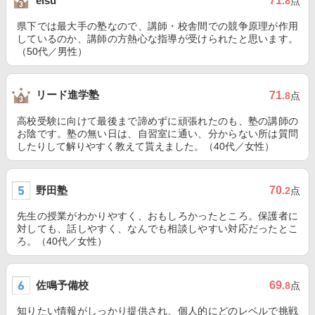
71
eisu
.8
点
県下では最大手の塾なので、講師・校舎間での競争原理が作用
しているのか、講師の方熱心な指導が受けられたと思います。
（50代／男性）
リード進学塾
71
.8
点
高校受験に向けて最後まで諦めずに頑張れたのも、塾の講師の
お陰です。塾の無い日は、自習室に通い、分からない所は質問
したりして解りやすく教えて貰えました。（40代／女性）
野田塾
70
.2
点
先生の授業がわかりやすく、おもしろかったところ。保護者に
対しても、話しやすく、なんでも相談しやすい対応だったとこ
ろ。（40代／女性）
佐鳴予備校
69
.8
点
知りたい情報がしっかり提供され、個人的にどのレベルで挑戦