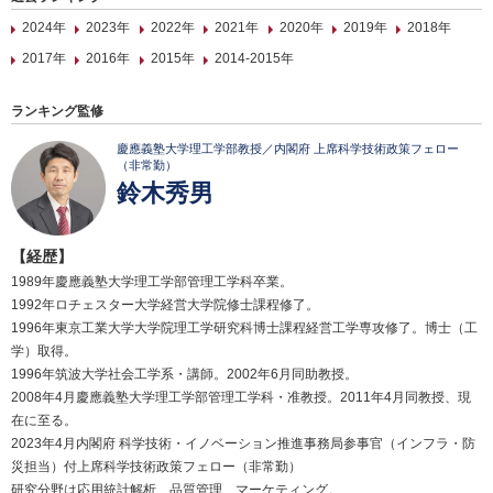
2024年
2023年
2022年
2021年
2020年
2019年
2018年
2017年
2016年
2015年
2014-2015年
ランキング監修
慶應義塾大学理工学部教授／内閣府 上席科学技術政策フェロー
（非常勤）
鈴木秀男
【経歴】
1989年慶應義塾大学理工学部管理工学科卒業。
1992年ロチェスター大学経営大学院修士課程修了。
1996年東京工業大学大学院理工学研究科博士課程経営工学専攻修了。博士（工
学）取得。
1996年筑波大学社会工学系・講師。2002年6月同助教授。
2008年4月慶應義塾大学理工学部管理工学科・准教授。2011年4月同教授、現
在に至る。
2023年4月内閣府 科学技術・イノベーション推進事務局参事官（インフラ・防
災担当）付上席科学技術政策フェロー（非常勤）
研究分野は応用統計解析、品質管理、マーケティング。