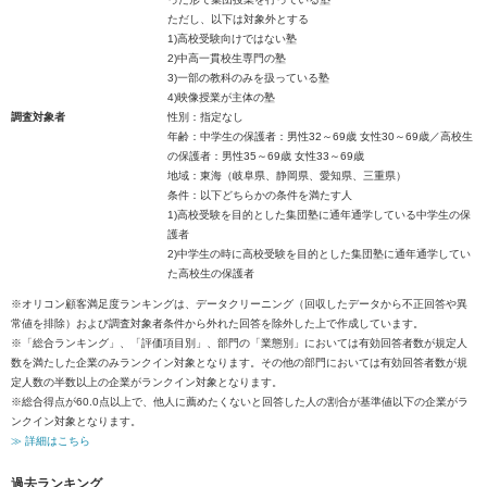
ただし、以下は対象外とする
1)高校受験向けではない塾
2)中高一貫校生専門の塾
3)一部の教科のみを扱っている塾
4)映像授業が主体の塾
調査対象者
性別：指定なし
年齢：中学生の保護者：男性32～69歳 女性30～69歳／高校生
の保護者：男性35～69歳 女性33～69歳
地域：東海（岐阜県、静岡県、愛知県、三重県）
条件：以下どちらかの条件を満たす人
1)高校受験を目的とした集団塾に通年通学している中学生の保
護者
2)中学生の時に高校受験を目的とした集団塾に通年通学してい
た高校生の保護者
※オリコン顧客満足度ランキングは、データクリーニング（回収したデータから不正回答や異
常値を排除）および調査対象者条件から外れた回答を除外した上で作成しています。
※「総合ランキング」、「評価項目別」、部門の「業態別」においては有効回答者数が規定人
数を満たした企業のみランクイン対象となります。その他の部門においては有効回答者数が規
定人数の半数以上の企業がランクイン対象となります。
※総合得点が60.0点以上で、他人に薦めたくないと回答した人の割合が基準値以下の企業がラ
ンクイン対象となります。
≫ 詳細はこちら
過去ランキング