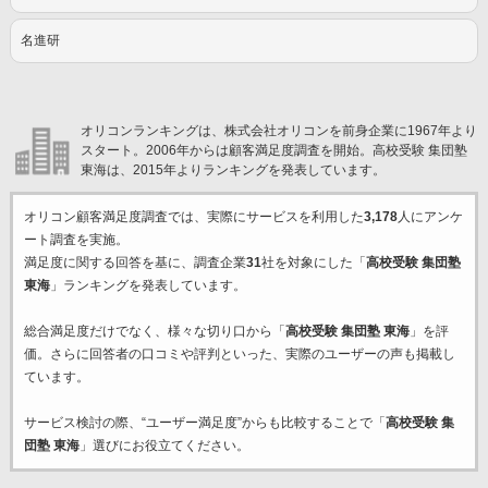
名進研
オリコンランキングは、株式会社オリコンを前身企業に1967年より
スタート。2006年からは顧客満足度調査を開始。高校受験 集団塾
東海は、2015年よりランキングを発表しています。
オリコン顧客満足度調査では、実際にサービスを利用した
3,178
人にアンケ
ート調査を実施。
満足度に関する回答を基に、調査企業
31
社を対象にした「
高校受験 集団塾
東海
」ランキングを発表しています。
総合満足度だけでなく、様々な切り口から「
高校受験 集団塾 東海
」を評
価。さらに回答者の口コミや評判といった、実際のユーザーの声も掲載し
ています。
サービス検討の際、“ユーザー満足度”からも比較することで「
高校受験 集
団塾 東海
」選びにお役立てください。