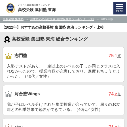
オリコン顧客満足度ランキング
高校受験 集団塾 東海
高校受験 集団塾
おすすめの高校受験 集団塾 東海ランキング・比較
2022年版
【2022年】おすすめの高校受験 集団塾 東海ランキング・比較
高校受験 集団塾 東海 総合ランキング
志門塾
75
.1
点
入塾テストがあり、一定以上のレベルの子しか同じクラスに入
れなかったので、授業内容が充実しており、進度もちょうどよ
かった。（40代／女性）
河合塾Wings
74
.2
点
我が子はレベル分けされた集団授業が合っていて、周りのお友
達との相乗効果で勉強ができている。（40代／女性）