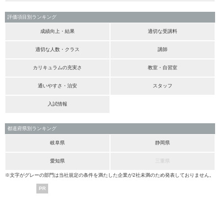
評価項目別ランキング
成績向上・結果
適切な受講料
適切な人数・クラス
講師
カリキュラムの充実さ
教室・自習室
通いやすさ・治安
スタッフ
入試情報
都道府県別ランキング
岐阜県
静岡県
愛知県
三重県
※文字がグレーの部門は当社規定の条件を満たした企業が2社未満のため発表しておりません。
PR