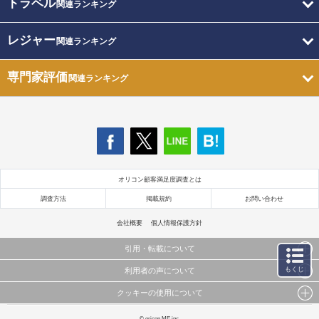
トラベル
関連ランキング
レジャー
関連ランキング
専門家評価
関連ランキング
オリコン顧客満足度調査とは
調査方法
掲載規約
お問い合わせ
会社概要
個人情報保護方針
引用・転載について
もくじ
利用者の声について
当サイトで公開されている情報（文字、写真、イラスト、画像データ等）及びこれらの配置・
編集および構造などについての著作権は株式会社oricon MEに帰属しております。
クッキーの使用について
当サイトに掲載している内容はすべてサービスの利用者が提出された見解・感想です。
これらの情報を権利者の許可なく無断転載・複製などの二次利用を行うことは固く禁じており
弊社が内容について正確性を含め一切保証するものではありません。
ます。
このサイトでは Cookie を使用して、ユーザーに合わせたコンテンツや広告の表示、ソーシャル
© oricon ME inc.