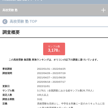
高校受験 塾
高校受験 塾 TOP
調査概要
サンプル数
3,178
人
この高校受験 集団塾 東海ランキングは、オリコンの以下の調査に基づいています。
事前調査
2022/01/31～2022/04/25
調査期間
2022/04/26～2022/07/19
2021/04/27～2021/06/28
2020/06/18～2020/07/17
更新日
2022/11/01
サンプル数
3,178人（全国調査における総サンプル数26,755人）
規定人数
100人以上
調査企業数
31社
定義
高校受験を目的とし、中学生を対象に一定のカリキュラムに沿
った形で集団授業を行っている塾