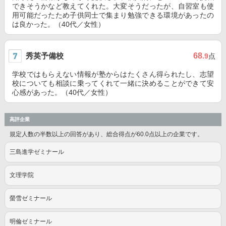
できそうかなど教えてくれた。大変そうだったが、自習室も使
用可能だったため子供同士で集まり勉強できる環境があったの
は良かった。（40代／女性）
秀英予備校
68
.9
点
学校ではもらえない情報が塾からはたくさん得られたし、志望
校についても相談に乗ってくれて一緒に決めることができて安
心感があった。（40代／女性）
高評企業
規定人数の半数以上の回答があり、総合得点が60.0点以上の企業です。
三島進学ゼミナール
文理学院
螢雪ゼミナール
明倫ゼミナール