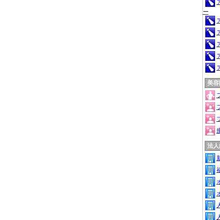
ー
美容
法人