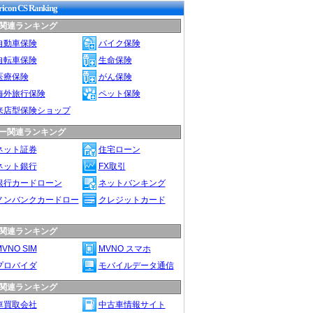
icon CS Ranking
関連ランキング
自動車保険
バイク保険
自転車保険
生命保険
医療保険
がん保険
海外旅行保険
ペット保険
来店型保険ショップ
ー関連ランキング
ネット証券
住宅ローン
ネット銀行
FX取引
銀行カードローン
ネットバンキング
ノンバンクカードロー
クレジットカード
関連ランキング
VNO SIM
MVNO スマホ
プロバイダ
モバイルデータ通信
関連ランキング
車買取会社
中古車情報サイト