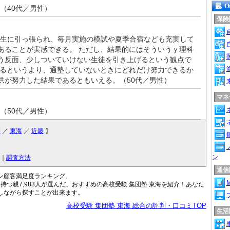
Or
（40代／男性）
保険
生に引っ張られ、毎月実施の模試や夏季合宿なども充実して
あることが実感できる。 ただし、結果的にはそういうｙ理科
う反面、少しついていけない生徒を引き上げるという観点で
するというより、通塾していないときにどれだけ努力できるか
供が努力した結果であるともいえる。（50代／男性）
マネ
（50代／男性）
圏
／
東海
／
近畿
】
ン
｜
調査方法
通信
コン顧客満足度ランキング。
M
つ親7,983人が選んだ、おすすめの高校受験 集団塾 東海を紹介！あなた
討しながら探すことが出来ます。
高校受験 集団塾 東海 総合の評判・口コミTOP
生活