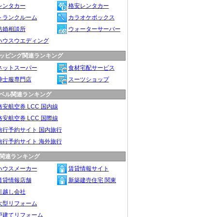
レンタカー
格安レンタカー
トランクルーム
カラオケボックス
結婚相談所
ウォーターサーバー
ハウスウエディング
ッピング関連ランキング
ネットスーパー
食材宅配サービス
紳士服専門店
スーツショップ
ベル関連ランキング
格安航空券 LCC 国内線
格安航空券 LCC 国際線
旅行予約サイト 国内旅行
旅行予約サイト 海外旅行
関連ランキング
ハウスメーカー
賃貸情報サイト
賃貸情報店舗
新築建売住宅 関東
引越し会社
大型リフォーム
戸建てリフォーム