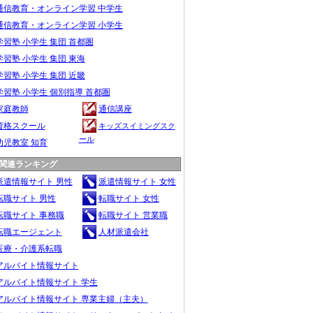
通信教育・オンライン学習 中学生
通信教育・オンライン学習 小学生
学習塾 小学生 集団 首都圏
学習塾 小学生 集団 東海
学習塾 小学生 集団 近畿
学習塾 小学生 個別指導 首都圏
家庭教師
通信講座
資格スクール
キッズスイミングスク
ール
幼児教室 知育
関連ランキング
派遣情報サイト 男性
派遣情報サイト 女性
転職サイト 男性
転職サイト 女性
転職サイト 事務職
転職サイト 営業職
転職エージェント
人材派遣会社
医療・介護系転職
アルバイト情報サイト
アルバイト情報サイト 学生
アルバイト情報サイト 専業主婦（主夫）