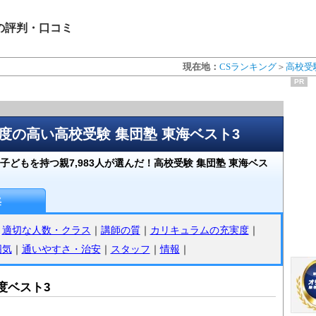
の評判・口コミ
現在地：
CSランキング
＞
高校受
PR
満足度の高い高校受験 集団塾 東海ベスト3
どもを持つ親7,983人が選んだ！高校受験 集団塾 東海ベス
海
｜
適切な人数・クラス
｜
講師の質
｜
カリキュラムの充実度
｜
囲気
｜
通いやすさ・治安
｜
スタッフ
｜
情報
｜
度ベスト3