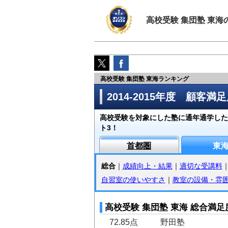
高校受験 集団塾 東海
高校受験 集団塾 東海ランキング
2014-2015年度 顧客
高校受験を対象にした塾に通年通学した子
ト3！
首都圏
東
総合
｜
成績向上・結果
｜
適切な受講料
自習室の使いやすさ
｜
教室の設備・雰
高校受験 集団塾 東海 総合満足
72.85点
野田塾