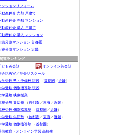
マンションリフォーム
不動産仲介 売却 戸建て
不動産仲介 売却 マンション
不動産仲介 購入 戸建て
不動産仲介 購入 マンション
新築分譲マンション 首都圏
新築分譲マンション 近畿
関連ランキング
子ども英会話
オンライン英会話
英会話教室／英会話スクール
大学受験 塾・予備校 現役
（
首都圏
／
近畿
）
大学受験 個別指導塾 現役
大学受験 映像授業
高校受験 集団塾
（
首都圏
／
東海
／
近畿
）
高校受験 個別指導塾
（
首都圏
／
近畿
）
中学受験 集団塾
（
首都圏
／
東海
／
近畿
）
中学受験 個別指導塾
（
首都圏
）
通信教育・オンライン学習 高校生