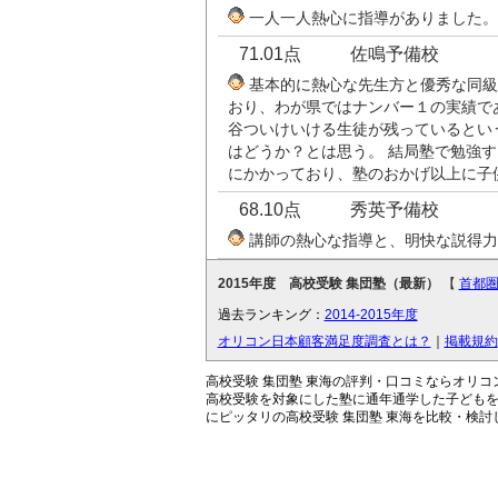
一人一人熱心に指導がありました。
71.01点
佐鳴予備校
基本的に熱心な先生方と優秀な同級
おり、わが県ではナンバー１の実績で
谷ついけいける生徒が残っているとい
はどうか？とは思う。 結局塾で勉強
にかかっており、塾のおかげ以上に子
68.10点
秀英予備校
講師の熱心な指導と、明快な説得力
2015年度 高校受験 集団塾（最新）
【
首都
過去ランキング：
2014-2015年度
オリコン日本顧客満足度調査とは？
｜
掲載規約
高校受験 集団塾 東海の評判・口コミならオリ
高校受験を対象にした塾に通年通学した子どもを持
にピッタリの高校受験 集団塾 東海を比較・検