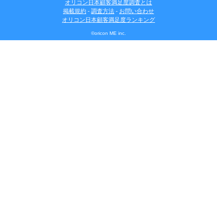
オリコン日本顧客満足度調査とは
掲載規約
-
調査方法
-
お問い合わせ
オリコン日本顧客満足度ランキング
©oricon ME inc.