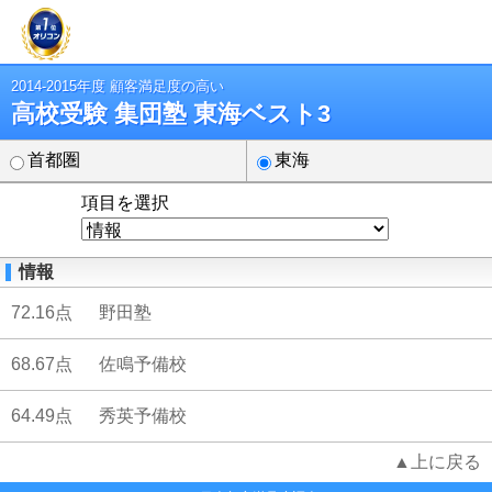
2014-2015年度 顧客満足度の高い
高校受験 集団塾 東海ベスト3
首都圏
東海
項目を選択
情報
72.16点
野田塾
68.67点
佐鳴予備校
64.49点
秀英予備校
▲上に戻る