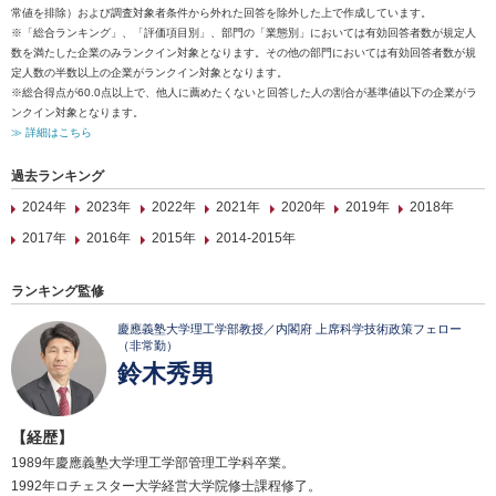
常値を排除）および調査対象者条件から外れた回答を除外した上で作成しています。
※「総合ランキング」、「評価項目別」、部門の「業態別」においては有効回答者数が規定人
数を満たした企業のみランクイン対象となります。その他の部門においては有効回答者数が規
定人数の半数以上の企業がランクイン対象となります。
※総合得点が60.0点以上で、他人に薦めたくないと回答した人の割合が基準値以下の企業がラ
ンクイン対象となります。
≫ 詳細はこちら
過去ランキング
2024年
2023年
2022年
2021年
2020年
2019年
2018年
2017年
2016年
2015年
2014-2015年
ランキング監修
慶應義塾大学理工学部教授／内閣府 上席科学技術政策フェロー
（非常勤）
鈴木秀男
【経歴】
1989年慶應義塾大学理工学部管理工学科卒業。
1992年ロチェスター大学経営大学院修士課程修了。