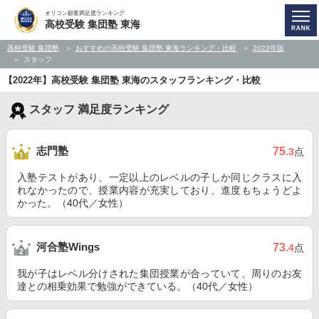
オリコン顧客満足度ランキング
高校受験 集団塾 東海
高校受験 集団塾
おすすめの高校受験 集団塾 東海ランキング・比較
2022年版
スタッフ
【2022年】高校受験 集団塾 東海のスタッフランキング・比較
スタッフ 満足度ランキング
志門塾
75
.3
点
入塾テストがあり、一定以上のレベルの子しか同じクラスに入
れなかったので、授業内容が充実しており、進度もちょうどよ
かった。（40代／女性）
河合塾Wings
73
.4
点
我が子はレベル分けされた集団授業が合っていて、周りのお友
達との相乗効果で勉強ができている。（40代／女性）