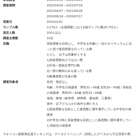
調査期間
2022/04/26～2022/07/19
2021/04/27～2021/06/28
2020/06/18～2020/07/17
更新日
2022/11/01
サンプル数
3,178人（全国調査における総サンプル数26,755人）
規定人数
100人以上
調査企業数
31社
定義
高校受験を目的とし、中学生を対象に一定のカリキュラムに沿
った形で集団授業を行っている塾
ただし、以下は対象外とする
1)高校受験向けではない塾
2)中高一貫校生専門の塾
3)一部の教科のみを扱っている塾
4)映像授業が主体の塾
調査対象者
性別：指定なし
年齢：中学生の保護者：男性32～69歳 女性30～69歳／高校生
の保護者：男性35～69歳 女性33～69歳
地域：東海（岐阜県、静岡県、愛知県、三重県）
条件：以下どちらかの条件を満たす人
1)高校受験を目的とした集団塾に通年通学している中学生の保
護者
2)中学生の時に高校受験を目的とした集団塾に通年通学してい
た高校生の保護者
※オリコン顧客満足度ランキングは、データクリーニング（回収したデータから不正回答や異