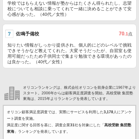
学校ではもらえない情報が塾からはたくさん得られたし、志望
校についても相談に乗ってくれて一緒に決めることができて安
心感があった。（40代／女性）
佐鳴予備校
70
.1
点
知りたい情報がしっかり提供され、個人的にどのレベルで挑戦
できそうかなど教えてくれた。大変そうだったが、自習室も使
用可能だったため子供同士で集まり勉強できる環境があったの
は良かった。（40代／女性）
オリコンランキングは、株式会社オリコンを前身企業に1967年より
スタート。2006年からは顧客満足度調査を開始。高校受験 集団塾
東海は、2015年よりランキングを発表しています。
オリコン顧客満足度調査では、実際にサービスを利用した
3,178
人にアンケ
ート調査を実施。
満足度に関する回答を基に、調査企業
31
社を対象にした「
高校受験 集団塾
東海
」ランキングを発表しています。