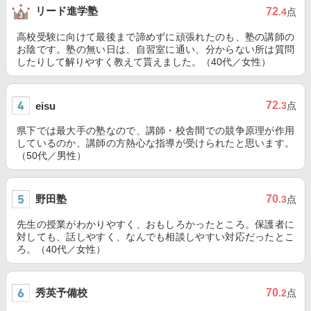
リード進学塾
72
.4
点
高校受験に向けて最後まで諦めずに頑張れたのも、塾の講師の
お陰です。塾の無い日は、自習室に通い、分からない所は質問
したりして解りやすく教えて貰えました。（40代／女性）
72
eisu
.3
点
県下では最大手の塾なので、講師・校舎間での競争原理が作用
しているのか、講師の方熱心な指導が受けられたと思います。
（50代／男性）
野田塾
70
.3
点
先生の授業がわかりやすく、おもしろかったところ。保護者に
対しても、話しやすく、なんでも相談しやすい対応だったとこ
ろ。（40代／女性）
秀英予備校
70
.2
点