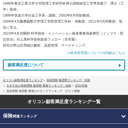
1996年東京工業大学大学院理工学研究科博士課程経営工学専攻修了。博士（工
学）取得。
1996年筑波大学社会工学系・講師。2002年6月同助教授。
2008年4月慶應義塾大学理工学部管理工学科・准教授。2011年4月同教授、現
在に至る。
2023年4月内閣府 科学技術・イノベーション推進事務局参事官（インフラ・防
災担当）付上席科学技術政策フェロー（非常勤）
研究分野は応用統計解析、品質管理、マーケティング。
≫鈴木研究室についての詳細はこちら
顧客満足度について
オリコン顧客満足度ランキング
高校受験 集団塾ランキング・比較
おすすめの高校受験 集団塾 東海ランキング・比較
2022年版
高校受験 集団塾 東海のスタッフランキング・口コミ情報
オリコン顧客満足度
ランキング一覧
保険
関連ランキング