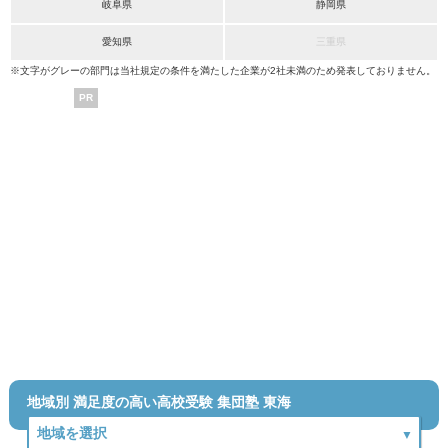
岐阜県
静岡県
愛知県
三重県
※文字がグレーの部門は当社規定の条件を満たした企業が2社未満のため発表しておりません。
PR
地域別 満足度の高い高校受験 集団塾 東海