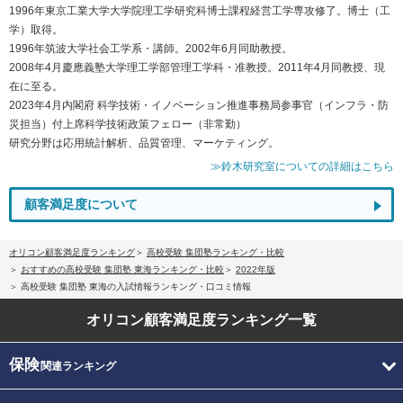
1996年東京工業大学大学院理工学研究科博士課程経営工学専攻修了。博士（工
学）取得。
1996年筑波大学社会工学系・講師。2002年6月同助教授。
2008年4月慶應義塾大学理工学部管理工学科・准教授。2011年4月同教授、現
在に至る。
2023年4月内閣府 科学技術・イノベーション推進事務局参事官（インフラ・防
災担当）付上席科学技術政策フェロー（非常勤）
研究分野は応用統計解析、品質管理、マーケティング。
≫鈴木研究室についての詳細はこちら
顧客満足度について
オリコン顧客満足度ランキング
高校受験 集団塾ランキング・比較
おすすめの高校受験 集団塾 東海ランキング・比較
2022年版
高校受験 集団塾 東海の入試情報ランキング・口コミ情報
オリコン顧客満足度
ランキング一覧
保険
関連ランキング