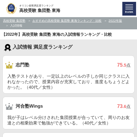
オリコン顧客満足度ランキング
高校受験 集団塾 東海
高校受験 集団塾
おすすめの高校受験 集団塾 東海ランキング・比較
2022年版
入試情報
【2022年】高校受験 集団塾 東海の入試情報ランキング・比較
入試情報 満足度ランキング
志門塾
75
.5
点
入塾テストがあり、一定以上のレベルの子しか同じクラスに入
れなかったので、授業内容が充実しており、進度もちょうどよ
かった。（40代／女性）
河合塾Wings
73
.6
点
我が子はレベル分けされた集団授業が合っていて、周りのお友
達との相乗効果で勉強ができている。（40代／女性）