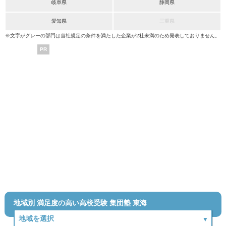
岐阜県
静岡県
愛知県
三重県
※文字がグレーの部門は当社規定の条件を満たした企業が2社未満のため発表しておりません。
PR
地域別 満足度の高い高校受験 集団塾 東海