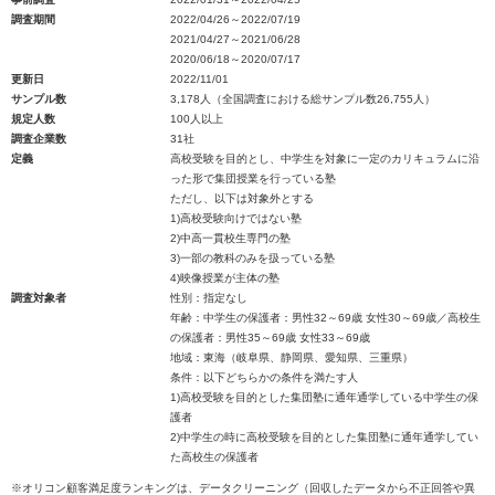
調査期間
2022/04/26～2022/07/19
2021/04/27～2021/06/28
2020/06/18～2020/07/17
更新日
2022/11/01
サンプル数
3,178人（全国調査における総サンプル数26,755人）
規定人数
100人以上
調査企業数
31社
定義
高校受験を目的とし、中学生を対象に一定のカリキュラムに沿
った形で集団授業を行っている塾
ただし、以下は対象外とする
1)高校受験向けではない塾
2)中高一貫校生専門の塾
3)一部の教科のみを扱っている塾
4)映像授業が主体の塾
調査対象者
性別：指定なし
年齢：中学生の保護者：男性32～69歳 女性30～69歳／高校生
の保護者：男性35～69歳 女性33～69歳
地域：東海（岐阜県、静岡県、愛知県、三重県）
条件：以下どちらかの条件を満たす人
1)高校受験を目的とした集団塾に通年通学している中学生の保
護者
2)中学生の時に高校受験を目的とした集団塾に通年通学してい
た高校生の保護者
※オリコン顧客満足度ランキングは、データクリーニング（回収したデータから不正回答や異