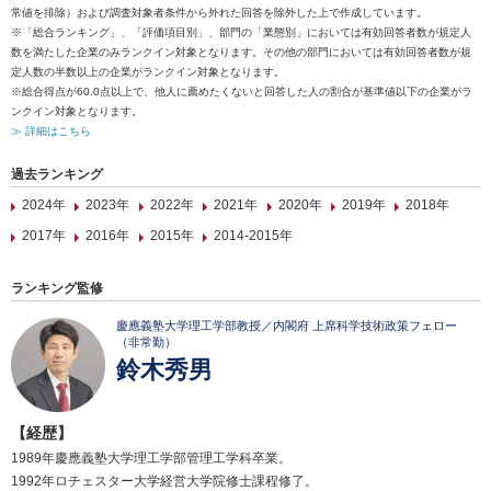
常値を排除）および調査対象者条件から外れた回答を除外した上で作成しています。
※「総合ランキング」、「評価項目別」、部門の「業態別」においては有効回答者数が規定人
数を満たした企業のみランクイン対象となります。その他の部門においては有効回答者数が規
定人数の半数以上の企業がランクイン対象となります。
※総合得点が60.0点以上で、他人に薦めたくないと回答した人の割合が基準値以下の企業がラ
ンクイン対象となります。
≫ 詳細はこちら
過去ランキング
2024年
2023年
2022年
2021年
2020年
2019年
2018年
2017年
2016年
2015年
2014-2015年
ランキング監修
慶應義塾大学理工学部教授／内閣府 上席科学技術政策フェロー
（非常勤）
鈴木秀男
【経歴】
1989年慶應義塾大学理工学部管理工学科卒業。
1992年ロチェスター大学経営大学院修士課程修了。