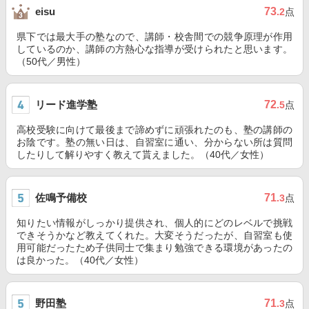
73
eisu
.2
点
県下では最大手の塾なので、講師・校舎間での競争原理が作用
しているのか、講師の方熱心な指導が受けられたと思います。
（50代／男性）
リード進学塾
72
.5
点
高校受験に向けて最後まで諦めずに頑張れたのも、塾の講師の
お陰です。塾の無い日は、自習室に通い、分からない所は質問
したりして解りやすく教えて貰えました。（40代／女性）
佐鳴予備校
71
.3
点
知りたい情報がしっかり提供され、個人的にどのレベルで挑戦
できそうかなど教えてくれた。大変そうだったが、自習室も使
用可能だったため子供同士で集まり勉強できる環境があったの
は良かった。（40代／女性）
野田塾
71
.3
点