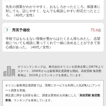
先生の授業がわかりやすく、おもしろかったところ。保護者に
対しても、話しやすく、なんでも相談しやすい対応だったとこ
ろ。（40代／女性）
秀英予備校
71
.0
点
学校ではもらえない情報が塾からはたくさん得られたし、志望
校についても相談に乗ってくれて一緒に決めることができて安
心感があった。（40代／女性）
オリコンランキングは、株式会社オリコンを前身企業に1967年より
スタート。2006年からは顧客満足度調査を開始。高校受験 集団塾
東海は、2015年よりランキングを発表しています。
オリコン顧客満足度調査では、実際にサービスを利用した
3,178
人にアンケ
ート調査を実施。
満足度に関する回答を基に、調査企業
31
社を対象にした「
高校受験 集団塾
東海
」ランキングを発表しています。