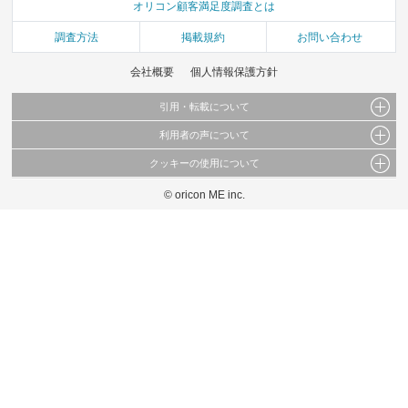
オリコン顧客満足度調査とは
調査方法
掲載規約
お問い合わせ
会社概要
個人情報保護方針
引用・転載について
利用者の声について
当サイトで公開されている情報（文字、写真、イラスト、画像データ等）及びこれらの配
置・編集および構造などについての著作権は株式会社oricon MEに帰属しております。
クッキーの使用について
当サイトに掲載している内容はすべてサービスの利用者が提出された見解・感想です。
これらの情報を権利者の許可なく無断転載・複製などの二次利用を行うことは固く禁じて
弊社が内容について正確性を含め一切保証するものではありません。
おります。
© oricon ME inc.
このサイトでは Cookie を使用して、ユーザーに合わせたコンテンツや広告の表示、ソー
弊社の見解・ 意見ではないことをご理解いただいた上でご覧ください。
シャル メディア機能の提供、広告の表示回数やクリック数の測定を行っています。
また、ユーザーによるサイトの利用状況についても情報を収集し、ソーシャル メディア
や広告配信、データ解析の各パートナーに提供しています。
各パートナーは、この情報とユーザーが各パートナーに提供した他の情報や、ユーザーが
各パートナーのサービスを使用したときに収集した他の情報を組み合わせて使用すること
があります。