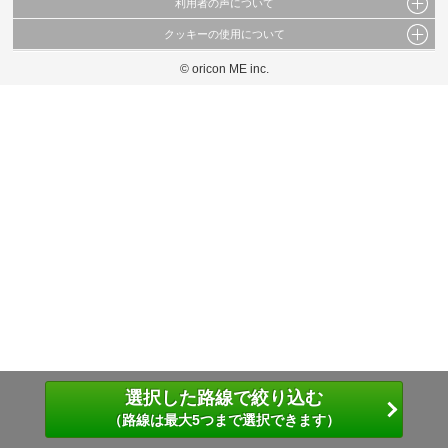
利用者の声について
当サイトで公開されている情報（文字、写真、イラスト、画像データ等）及びこれらの配
置・編集および構造などについての著作権は株式会社oricon MEに帰属しております。
クッキーの使用について
当サイトに掲載している内容はすべてサービスの利用者が提出された見解・感想です。
これらの情報を権利者の許可なく無断転載・複製などの二次利用を行うことは固く禁じて
弊社が内容について正確性を含め一切保証するものではありません。
おります。
© oricon ME inc.
このサイトでは Cookie を使用して、ユーザーに合わせたコンテンツや広告の表示、ソー
弊社の見解・ 意見ではないことをご理解いただいた上でご覧ください。
シャル メディア機能の提供、広告の表示回数やクリック数の測定を行っています。
また、ユーザーによるサイトの利用状況についても情報を収集し、ソーシャル メディア
や広告配信、データ解析の各パートナーに提供しています。
各パートナーは、この情報とユーザーが各パートナーに提供した他の情報や、ユーザーが
各パートナーのサービスを使用したときに収集した他の情報を組み合わせて使用すること
があります。
選択した路線で絞り込む
（路線は最大5つまで選択できます）