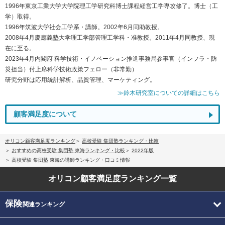
1996年東京工業大学大学院理工学研究科博士課程経営工学専攻修了。博士（工
学）取得。
1996年筑波大学社会工学系・講師。2002年6月同助教授。
2008年4月慶應義塾大学理工学部管理工学科・准教授。2011年4月同教授、現
在に至る。
2023年4月内閣府 科学技術・イノベーション推進事務局参事官（インフラ・防
災担当）付上席科学技術政策フェロー（非常勤）
研究分野は応用統計解析、品質管理、マーケティング。
≫鈴木研究室についての詳細はこちら
顧客満足度について
オリコン顧客満足度ランキング
高校受験 集団塾ランキング・比較
おすすめの高校受験 集団塾 東海ランキング・比較
2022年版
高校受験 集団塾 東海の講師ランキング・口コミ情報
オリコン顧客満足度
ランキング一覧
保険
関連ランキング