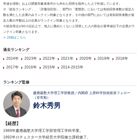
常値を排除）および調査対象者条件から外れた回答を除外した上で作成しています。
※「総合ランキング」、「評価項目別」、部門の「業態別」においては有効回答者数が規定人
数を満たした企業のみランクイン対象となります。その他の部門においては有効回答者数が規
定人数の半数以上の企業がランクイン対象となります。
※総合得点が60.0点以上で、他人に薦めたくないと回答した人の割合が基準値以下の企業がラ
ンクイン対象となります。
≫ 詳細はこちら
過去ランキング
2024年
2023年
2022年
2021年
2020年
2019年
2018年
2017年
2016年
2015年
2014-2015年
ランキング監修
慶應義塾大学理工学部教授／内閣府 上席科学技術政策フェロー
（非常勤）
鈴木秀男
【経歴】
1989年慶應義塾大学理工学部管理工学科卒業。
1992年ロチェスター大学経営大学院修士課程修了。