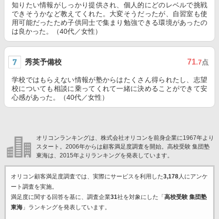
知りたい情報がしっかり提供され、個人的にどのレベルで挑戦
できそうかなど教えてくれた。大変そうだったが、自習室も使
用可能だったため子供同士で集まり勉強できる環境があったの
は良かった。（40代／女性）
秀英予備校
71
.7
点
学校ではもらえない情報が塾からはたくさん得られたし、志望
校についても相談に乗ってくれて一緒に決めることができて安
心感があった。（40代／女性）
オリコンランキングは、株式会社オリコンを前身企業に1967年より
スタート。2006年からは顧客満足度調査を開始。高校受験 集団塾
東海は、2015年よりランキングを発表しています。
オリコン顧客満足度調査では、実際にサービスを利用した
3,178
人にアンケ
ート調査を実施。
満足度に関する回答を基に、調査企業
31
社を対象にした「
高校受験 集団塾
東海
」ランキングを発表しています。