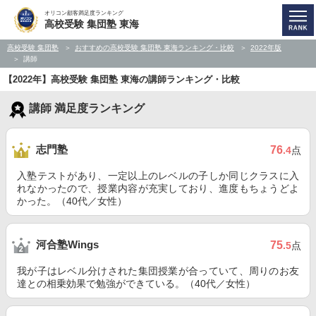
オリコン顧客満足度ランキング
高校受験 集団塾 東海
高校受験 集団塾
おすすめの高校受験 集団塾 東海ランキング・比較
2022年版
講師
【2022年】高校受験 集団塾 東海の講師ランキング・比較
講師 満足度ランキング
志門塾
76
.4
点
入塾テストがあり、一定以上のレベルの子しか同じクラスに入
れなかったので、授業内容が充実しており、進度もちょうどよ
かった。（40代／女性）
河合塾Wings
75
.5
点
我が子はレベル分けされた集団授業が合っていて、周りのお友
達との相乗効果で勉強ができている。（40代／女性）