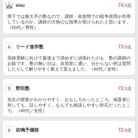
74
eisu
.2
点
県下では最大手の塾なので、講師・校舎間での競争原理が作用
しているのか、講師の方熱心な指導が受けられたと思います。
（50代／男性）
リード進学塾
73
.5
点
高校受験に向けて最後まで諦めずに頑張れたのも、塾の講師の
お陰です。塾の無い日は、自習室に通い、分からない所は質問
したりして解りやすく教えて貰えました。（40代／女性）
野田塾
72
.2
点
先生の授業がわかりやすく、おもしろかったところ。保護者に
対しても、話しやすく、なんでも相談しやすい対応だったとこ
ろ。（40代／女性）
佐鳴予備校
72
.0
点