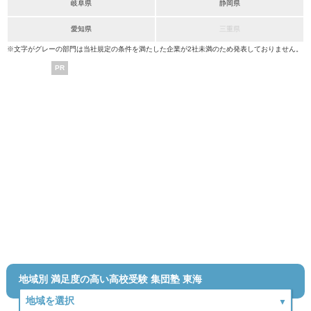
岐阜県
静岡県
愛知県
三重県
※文字がグレーの部門は当社規定の条件を満たした企業が2社未満のため発表しておりません。
PR
地域別 満足度の高い高校受験 集団塾 東海