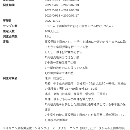
調査期間
2022/04/26～2022/07/19
2021/04/27～2021/06/28
2020/06/18～2020/07/17
更新日
2022/11/01
サンプル数
3,178人（全国調査における総サンプル数26,755人）
規定人数
100人以上
調査企業数
31社
定義
高校受験を目的とし、中学生を対象に一定のカリキュラムに沿
った形で集団授業を行っている塾
ただし、以下は対象外とする
1)高校受験向けではない塾
2)中高一貫校生専門の塾
3)一部の教科のみを扱っている塾
4)映像授業が主体の塾
調査対象者
性別：指定なし
年齢：中学生の保護者：男性32～69歳 女性30～69歳／高校生
の保護者：男性35～69歳 女性33～69歳
地域：東海（岐阜県、静岡県、愛知県、三重県）
条件：以下どちらかの条件を満たす人
1)高校受験を目的とした集団塾に通年通学している中学生の保
護者
2)中学生の時に高校受験を目的とした集団塾に通年通学してい
た高校生の保護者
※オリコン顧客満足度ランキングは、データクリーニング（回収したデータから不正回答や異