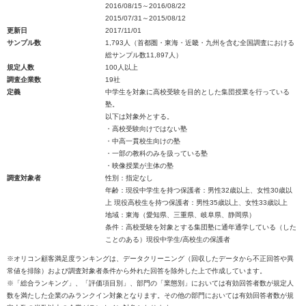
2016/08/15～2016/08/22
2015/07/31～2015/08/12
更新日
2017/11/01
サンプル数
1,793人（首都圏・東海・近畿・九州を含む全国調査における
総サンプル数11,897人）
規定人数
100人以上
調査企業数
19社
定義
中学生を対象に高校受験を目的とした集団授業を行っている
塾。
以下は対象外とする。
・高校受験向けではない塾
・中高一貫校生向けの塾
・一部の教科のみを扱っている塾
・映像授業が主体の塾
調査対象者
性別：指定なし
年齢：現役中学生を持つ保護者：男性32歳以上、女性30歳以
上 現役高校生を持つ保護者：男性35歳以上、女性33歳以上
地域：東海（愛知県、三重県、岐阜県、静岡県）
条件：高校受験を対象とする集団塾に通年通学している（した
ことのある）現役中学生/高校生の保護者
※オリコン顧客満足度ランキングは、データクリーニング（回収したデータから不正回答や異
常値を排除）および調査対象者条件から外れた回答を除外した上で作成しています。
※「総合ランキング」、「評価項目別」、部門の「業態別」においては有効回答者数が規定人
数を満たした企業のみランクイン対象となります。その他の部門においては有効回答者数が規