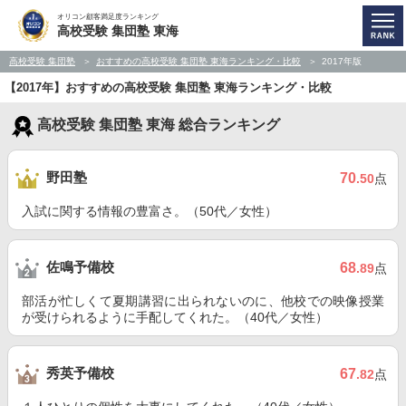
オリコン顧客満足度ランキング
高校受験 集団塾 東海
高校受験 集団塾
おすすめの高校受験 集団塾 東海ランキング・比較
2017年版
【2017年】おすすめの高校受験 集団塾 東海ランキング・比較
高校受験 集団塾 東海 総合ランキング
野田塾
70
.50
点
入試に関する情報の豊富さ。（50代／女性）
佐鳴予備校
68
.89
点
部活が忙しくて夏期講習に出られないのに、他校での映像授業
が受けられるように手配してくれた。（40代／女性）
秀英予備校
67
.82
点