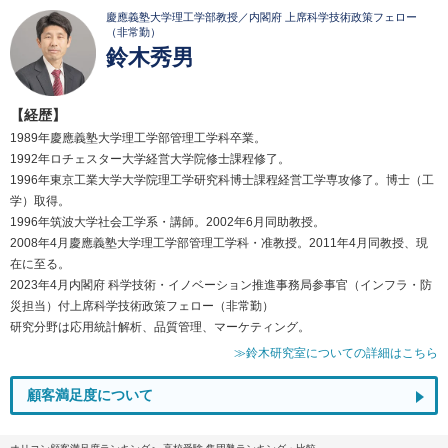
慶應義塾大学理工学部教授／内閣府 上席科学技術政策フェロー
（非常勤）
鈴木秀男
【経歴】
1989年慶應義塾大学理工学部管理工学科卒業。
1992年ロチェスター大学経営大学院修士課程修了。
1996年東京工業大学大学院理工学研究科博士課程経営工学専攻修了。博士（工
学）取得。
1996年筑波大学社会工学系・講師。2002年6月同助教授。
2008年4月慶應義塾大学理工学部管理工学科・准教授。2011年4月同教授、現
在に至る。
2023年4月内閣府 科学技術・イノベーション推進事務局参事官（インフラ・防
災担当）付上席科学技術政策フェロー（非常勤）
研究分野は応用統計解析、品質管理、マーケティング。
≫鈴木研究室についての詳細はこちら
顧客満足度について