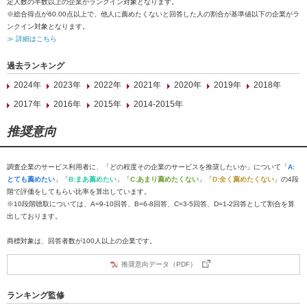
定人数の半数以上の企業がランクイン対象となります。
※総合得点が60.00点以上で、他人に薦めたくないと回答した人の割合が基準値以下の企業がラ
ンクイン対象となります。
≫ 詳細はこちら
過去ランキング
2024年
2023年
2022年
2021年
2020年
2019年
2018年
2017年
2016年
2015年
2014-2015年
推奨意向
調査企業のサービス利用者に、「どの程度その企業のサービスを推奨したいか」について「
A:
とても薦めたい
」「
B:まあ薦めたい
」「
C:あまり薦めたくない
」「
D:全く薦めたくない
」の4段
階で評価をしてもらい比率を算出しています。
※10段階聴取については、A=9-10回答、B=6-8回答、C=3-5回答、D=1-2回答として割合を算
出しております。
商標対象は、回答者数が100人以上の企業です。
推奨意向データ（PDF）
ランキング監修