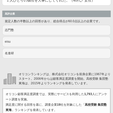
１人ひとりの個性を大事にしてくれた。（40代／女性）
高評企業
規定人数の半数以上の回答があり、総合得点が60.0点以上の企業です。
志門塾
eisu
名進研
オリコンランキングは、株式会社オリコンを前身企業に1967年より
スタート。2006年からは顧客満足度調査を開始。高校受験 集団塾
東海は、2015年よりランキングを発表しています。
オリコン顧客満足度調査では、実際にサービスを利用した
1,793
人にアンケ
ート調査を実施。
満足度に関する回答を基に、調査企業
19
社を対象にした「
高校受験 集団塾
東海
」ランキングを発表しています。