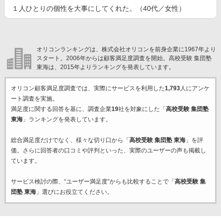
１人ひとりの個性を大事にしてくれた。（40代／女性）
オリコンランキングは、株式会社オリコンを前身企業に1967年より
スタート。2006年からは顧客満足度調査を開始。高校受験 集団塾
東海は、2015年よりランキングを発表しています。
オリコン顧客満足度調査では、実際にサービスを利用した
1,793
人にアンケ
ート調査を実施。
満足度に関する回答を基に、調査企業
19
社を対象にした「
高校受験 集団塾
東海
」ランキングを発表しています。
総合満足度だけでなく、様々な切り口から「
高校受験 集団塾 東海
」を評
価。さらに回答者の口コミや評判といった、実際のユーザーの声も掲載し
ています。
サービス検討の際、“ユーザー満足度”からも比較することで「
高校受験 集
団塾 東海
」選びにお役立てください。