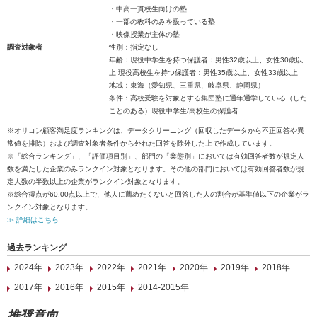
・中高一貫校生向けの塾
・一部の教科のみを扱っている塾
・映像授業が主体の塾
調査対象者
性別：指定なし
年齢：現役中学生を持つ保護者：男性32歳以上、女性30歳以
上 現役高校生を持つ保護者：男性35歳以上、女性33歳以上
地域：東海（愛知県、三重県、岐阜県、静岡県）
条件：高校受験を対象とする集団塾に通年通学している（した
ことのある）現役中学生/高校生の保護者
※オリコン顧客満足度ランキングは、データクリーニング（回収したデータから不正回答や異
常値を排除）および調査対象者条件から外れた回答を除外した上で作成しています。
※「総合ランキング」、「評価項目別」、部門の「業態別」においては有効回答者数が規定人
数を満たした企業のみランクイン対象となります。その他の部門においては有効回答者数が規
定人数の半数以上の企業がランクイン対象となります。
※総合得点が60.00点以上で、他人に薦めたくないと回答した人の割合が基準値以下の企業がラ
ンクイン対象となります。
≫ 詳細はこちら
過去ランキング
2024年
2023年
2022年
2021年
2020年
2019年
2018年
2017年
2016年
2015年
2014-2015年
推奨意向