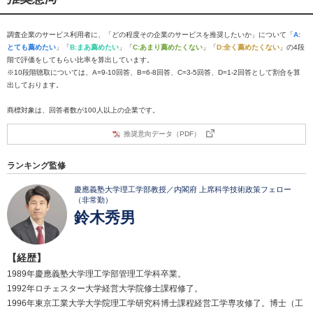
調査企業のサービス利用者に、「どの程度その企業のサービスを推奨したいか」について「
A:
とても薦めたい
」「
B:まあ薦めたい
」「
C:あまり薦めたくない
」「
D:全く薦めたくない
」の4段
階で評価をしてもらい比率を算出しています。
※10段階聴取については、A=9-10回答、B=6-8回答、C=3-5回答、D=1-2回答として割合を算
出しております。
商標対象は、回答者数が100人以上の企業です。
推奨意向データ（PDF）
ランキング監修
慶應義塾大学理工学部教授／内閣府 上席科学技術政策フェロー
（非常勤）
鈴木秀男
【経歴】
1989年慶應義塾大学理工学部管理工学科卒業。
1992年ロチェスター大学経営大学院修士課程修了。
1996年東京工業大学大学院理工学研究科博士課程経営工学専攻修了。博士（工