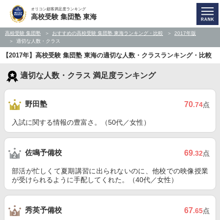
オリコン顧客満足度ランキング
高校受験 集団塾 東海
高校受験 集団塾
おすすめの高校受験 集団塾 東海ランキング・比較
2017年版
適切な人数・クラス
【2017年】高校受験 集団塾 東海の適切な人数・クラスランキング・比較
適切な人数・クラス 満足度ランキング
野田塾
70
.74
点
入試に関する情報の豊富さ。（50代／女性）
佐鳴予備校
69
.32
点
部活が忙しくて夏期講習に出られないのに、他校での映像授業
が受けられるように手配してくれた。（40代／女性）
秀英予備校
67
.65
点