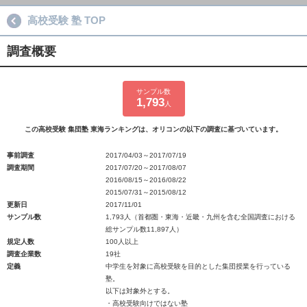
高校受験 塾 TOP
調査概要
サンプル数
1,793
人
この高校受験 集団塾 東海ランキングは、オリコンの以下の調査に基づいています。
事前調査
2017/04/03～2017/07/19
調査期間
2017/07/20～2017/08/07
2016/08/15～2016/08/22
2015/07/31～2015/08/12
更新日
2017/11/01
サンプル数
1,793人（首都圏・東海・近畿・九州を含む全国調査における
総サンプル数11,897人）
規定人数
100人以上
調査企業数
19社
定義
中学生を対象に高校受験を目的とした集団授業を行っている
塾。
以下は対象外とする。
・高校受験向けではない塾