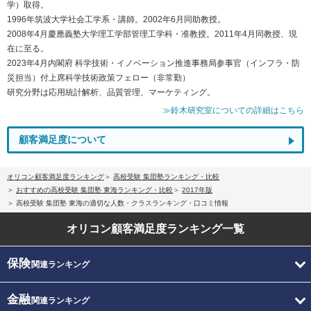
学）取得。
1996年筑波大学社会工学系・講師。2002年6月同助教授。
2008年4月慶應義塾大学理工学部管理工学科・准教授。2011年4月同教授、現
在に至る。
2023年4月内閣府 科学技術・イノベーション推進事務局参事官（インフラ・防
災担当）付上席科学技術政策フェロー（非常勤）
研究分野は応用統計解析、品質管理、マーケティング。
≫鈴木研究室についての詳細はこちら
顧客満足度について
オリコン顧客満足度ランキング
高校受験 集団塾ランキング・比較
おすすめの高校受験 集団塾 東海ランキング・比較
2017年版
高校受験 集団塾 東海の適切な人数・クラスランキング・口コミ情報
オリコン顧客満足度
ランキング一覧
保険
関連ランキング
金融
関連ランキング