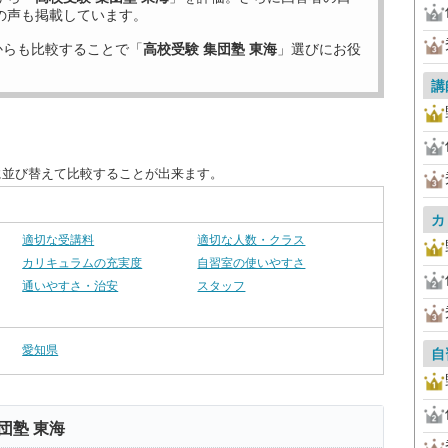
の声も掲載しています。
からも比較することで「
高校受験 集団塾 東海
」選びにお役
講
に並び替えて比較することが出来ます。
カ
適切な受講料
適切な人数・クラス
カリキュラムの充実度
自習室の使いやすさ
通いやすさ・治安
スタッフ
愛知県
自
団塾 東海