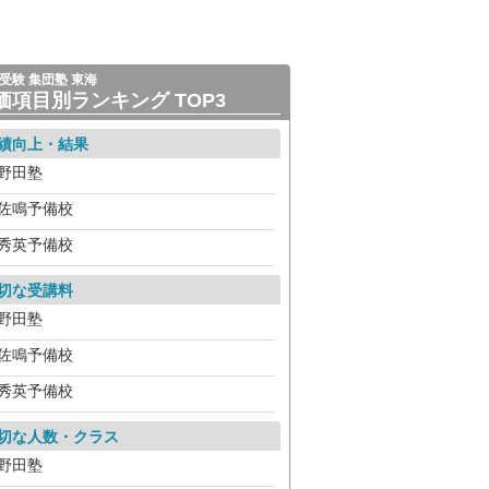
受験 集団塾 東海
価項目別ランキング TOP3
績向上・結果
野田塾
佐鳴予備校
秀英予備校
切な受講料
野田塾
佐鳴予備校
秀英予備校
切な人数・クラス
野田塾