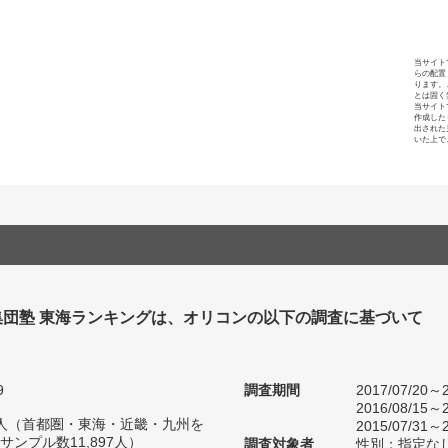
当サイト
らの配置
ります。
とは固く
当サイト
作成した
出された
いた上で
集団塾 東海ランキングは、オリコンの以下の調査に基づいて
9
調査期間
2017/07/20～2
2016/08/15～2
93人（首都圏・東海・近畿・九州を
2015/07/31～2
ンプル数11,897人）
調査対象者
性別：指定な