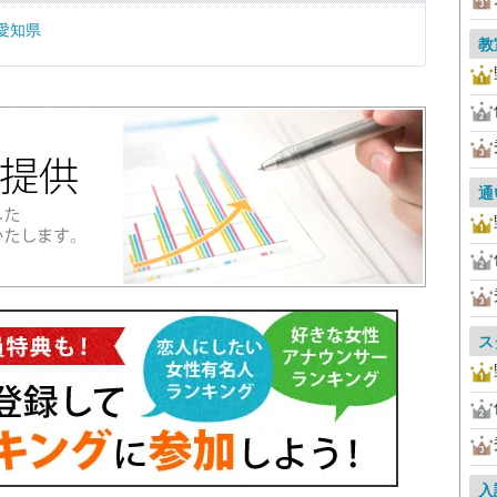
愛知県
教
通
ス
入