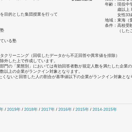
年齢：現役中学
歳以上
を目的とした集団授業を行って
女性33
地域：東海（
条件：高校受
塾
（した
ている塾
タクリーニング（回収したデータから不正回答や異常値を排除）
除外した上で作成しています。
部門の「業態別」においては有効回答者数が規定人数を満たした企業の
数以上の企業がランクイン対象となります。
薦めたくないと回答した人の割合が基準値以下の企業がランクイン対象とな
0年
/
2019年
/
2018年
/
2017年
/
2016年
/
2015年
/
2014-2015年