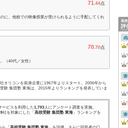
71
.44
点
いのに、他校での映像授業が受けられるように手配してくれ
高校
評
成
70
.70
点
。（40代／女性）
適
オリコンを前身企業に1967年よりスタート。2006年から
験 集団塾 東海は、2015年よりランキングを発表していま
サービスを利用した
1,793
人にアンケート調査を実施。
19
社を対象にした「
高校受験 集団塾 東海
」ランキングを
適
から「
高校受験 集団塾 東海
」を評価。さらに回答者の口