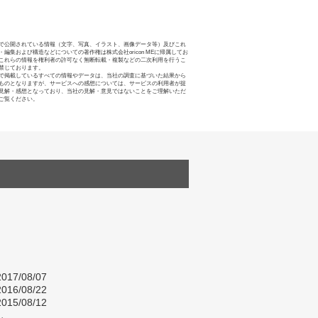
で公開されている情報（文字、写真、イラスト、画像データ等）及びこれ
・編集および構造などについての著作権は株式会社oricon MEに帰属してお
これらの情報を権利者の許可なく無断転載・複製などの二次利用を行うこ
禁じております。
で掲載しているすべての情報やデータは、当社の調査に基づいた結果から
ものとなりますが、サービスへの感想については、サービスの利用者が提
見解・感想となっており、当社の見解・意見ではないことをご理解いただ
ご覧ください。
017/08/07
016/08/22
015/08/12
し