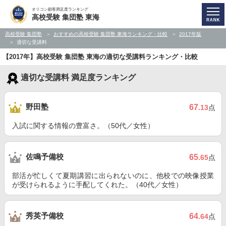
オリコン顧客満足度ランキング
高校受験 集団塾 東海
高校受験 集団塾
おすすめの高校受験 集団塾 東海ランキング・比較
2017年版
適切な受講料
【2017年】高校受験 集団塾 東海の適切な受講料ランキング・比較
適切な受講料 満足度ランキング
野田塾
67
.13
点
入試に関する情報の豊富さ。（50代／女性）
佐鳴予備校
65
.65
点
部活が忙しくて夏期講習に出られないのに、他校での映像授業
が受けられるように手配してくれた。（40代／女性）
秀英予備校
64
.64
点