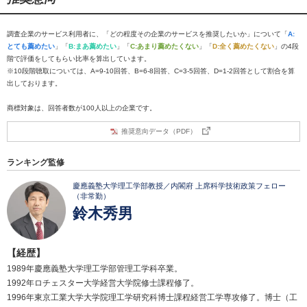
調査企業のサービス利用者に、「どの程度その企業のサービスを推奨したいか」について「
A:
とても薦めたい
」「
B:まあ薦めたい
」「
C:あまり薦めたくない
」「
D:全く薦めたくない
」の4段
階で評価をしてもらい比率を算出しています。
※10段階聴取については、A=9-10回答、B=6-8回答、C=3-5回答、D=1-2回答として割合を算
出しております。
商標対象は、回答者数が100人以上の企業です。
推奨意向データ（PDF）
ランキング監修
慶應義塾大学理工学部教授／内閣府 上席科学技術政策フェロー
（非常勤）
鈴木秀男
【経歴】
1989年慶應義塾大学理工学部管理工学科卒業。
1992年ロチェスター大学経営大学院修士課程修了。
1996年東京工業大学大学院理工学研究科博士課程経営工学専攻修了。博士（工