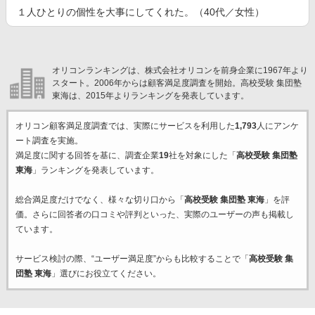
１人ひとりの個性を大事にしてくれた。（40代／女性）
オリコンランキングは、株式会社オリコンを前身企業に1967年より
スタート。2006年からは顧客満足度調査を開始。高校受験 集団塾
東海は、2015年よりランキングを発表しています。
オリコン顧客満足度調査では、実際にサービスを利用した
1,793
人にアンケ
ート調査を実施。
満足度に関する回答を基に、調査企業
19
社を対象にした「
高校受験 集団塾
東海
」ランキングを発表しています。
総合満足度だけでなく、様々な切り口から「
高校受験 集団塾 東海
」を評
価。さらに回答者の口コミや評判といった、実際のユーザーの声も掲載し
ています。
サービス検討の際、“ユーザー満足度”からも比較することで「
高校受験 集
団塾 東海
」選びにお役立てください。