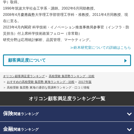
学）取得。
1996年筑波大学社会工学系・講師。2002年6月同助教授。
2008年4月慶應義塾大学理工学部管理工学科・准教授。2011年4月同教授、現
在に至る。
2023年4月内閣府 科学技術・イノベーション推進事務局参事官（インフラ・防
災担当）付上席科学技術政策フェロー（非常勤）
研究分野は応用統計解析、品質管理、マーケティング。
≫鈴木研究室についての詳細はこちら
顧客満足度について
オリコン顧客満足度ランキング
高校受験 集団塾ランキング・比較
おすすめの高校受験 集団塾 東海ランキング・比較
2017年版
高校受験 集団塾 東海の適切な受講料ランキング・口コミ情報
オリコン顧客満足度
ランキング一覧
保険
関連ランキング
金融
関連ランキング