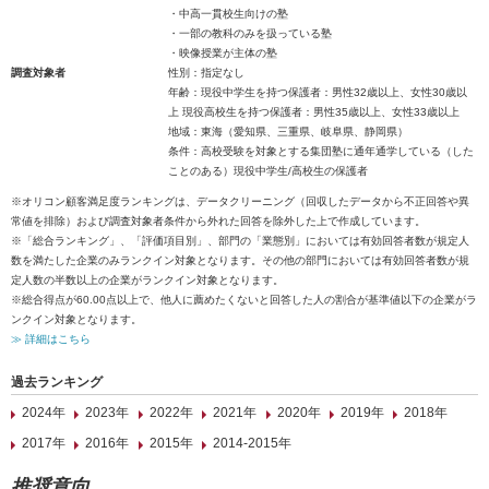
・中高一貫校生向けの塾
・一部の教科のみを扱っている塾
・映像授業が主体の塾
調査対象者
性別：指定なし
年齢：現役中学生を持つ保護者：男性32歳以上、女性30歳以
上 現役高校生を持つ保護者：男性35歳以上、女性33歳以上
地域：東海（愛知県、三重県、岐阜県、静岡県）
条件：高校受験を対象とする集団塾に通年通学している（した
ことのある）現役中学生/高校生の保護者
※オリコン顧客満足度ランキングは、データクリーニング（回収したデータから不正回答や異
常値を排除）および調査対象者条件から外れた回答を除外した上で作成しています。
※「総合ランキング」、「評価項目別」、部門の「業態別」においては有効回答者数が規定人
数を満たした企業のみランクイン対象となります。その他の部門においては有効回答者数が規
定人数の半数以上の企業がランクイン対象となります。
※総合得点が60.00点以上で、他人に薦めたくないと回答した人の割合が基準値以下の企業がラ
ンクイン対象となります。
≫ 詳細はこちら
過去ランキング
2024年
2023年
2022年
2021年
2020年
2019年
2018年
2017年
2016年
2015年
2014-2015年
推奨意向