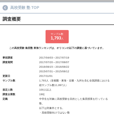
高校受験 塾 TOP
調査概要
サンプル数
1,793
人
この高校受験 集団塾 東海ランキングは、オリコンの以下の調査に基づいています。
事前調査
2017/04/03～2017/07/19
調査期間
2017/07/20～2017/08/07
2016/08/15～2016/08/22
2015/07/31～2015/08/12
更新日
2017/11/01
サンプル数
1,793人（首都圏・東海・近畿・九州を含む全国調査における
総サンプル数11,897人）
規定人数
100人以上
調査企業数
19社
定義
中学生を対象に高校受験を目的とした集団授業を行っている
塾。
以下は対象外とする。
・高校受験向けではない塾