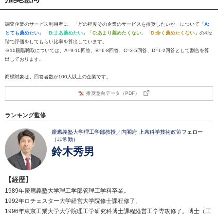
調査企業のサービス利用者に、「どの程度その企業のサービスを推奨したいか」について「
A:
とても薦めたい
」「
B:まあ薦めたい
」「
C:あまり薦めたくない
」「
D:全く薦めたくない
」の4段
階で評価をしてもらい比率を算出しています。
※10段階聴取については、A=9-10回答、B=6-8回答、C=3-5回答、D=1-2回答として割合を算
出しております。
商標対象は、回答者数が100人以上の企業です。
推奨意向データ（PDF）
ランキング監修
慶應義塾大学理工学部教授／内閣府 上席科学技術政策フェロー
（非常勤）
鈴木秀男
【経歴】
1989年慶應義塾大学理工学部管理工学科卒業。
1992年ロチェスター大学経営大学院修士課程修了。
1996年東京工業大学大学院理工学研究科博士課程経営工学専攻修了。博士（工