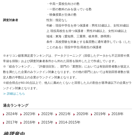
・中高一貫校生向けの塾
・一部の教科のみを扱っている塾
・映像授業が主体の塾
調査対象者
性別：指定なし
年齢：現役中学生を持つ保護者：男性32歳以上、女性30歳以
上 現役高校生を持つ保護者：男性35歳以上、女性33歳以上
地域：東海（愛知県、三重県、岐阜県、静岡県）
条件：高校受験を対象とする集団塾に通年通学している（した
ことのある）現役中学生/高校生の保護者
※オリコン顧客満足度ランキングは、データクリーニング（回収したデータから不正回答や異
常値を排除）および調査対象者条件から外れた回答を除外した上で作成しています。
※「総合ランキング」、「評価項目別」、部門の「業態別」においては有効回答者数が規定人
数を満たした企業のみランクイン対象となります。その他の部門においては有効回答者数が規
定人数の半数以上の企業がランクイン対象となります。
※総合得点が60.00点以上で、他人に薦めたくないと回答した人の割合が基準値以下の企業がラ
ンクイン対象となります。
≫ 詳細はこちら
過去ランキング
2024年
2023年
2022年
2021年
2020年
2019年
2018年
2017年
2016年
2015年
2014-2015年
推奨意向