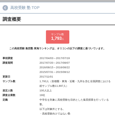
高校受験 塾 TOP
調査概要
サンプル数
1,793
人
この高校受験 集団塾 東海ランキングは、オリコンの以下の調査に基づいています。
事前調査
2017/04/03～2017/07/19
調査期間
2017/07/20～2017/08/07
2016/08/15～2016/08/22
2015/07/31～2015/08/12
更新日
2017/11/01
サンプル数
1,793人（首都圏・東海・近畿・九州を含む全国調査における
総サンプル数11,897人）
規定人数
100人以上
調査企業数
19社
定義
中学生を対象に高校受験を目的とした集団授業を行っている
塾。
以下は対象外とする。
・高校受験向けではない塾