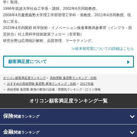
学）取得。
1996年筑波大学社会工学系・講師。2002年6月同助教授。
2008年4月慶應義塾大学理工学部管理工学科・准教授。2011年4月同教授、現
在に至る。
2023年4月内閣府 科学技術・イノベーション推進事務局参事官（インフラ・防
災担当）付上席科学技術政策フェロー（非常勤）
研究分野は応用統計解析、品質管理、マーケティング。
≫鈴木研究室についての詳細はこちら
顧客満足度について
オリコン顧客満足度ランキング
高校受験 集団塾ランキング・比較
おすすめの高校受験 集団塾 東海ランキング・比較
2017年版
高校受験 集団塾 東海の教室の設備・雰囲気ランキング・口コミ情報
オリコン顧客満足度
ランキング一覧
保険
関連ランキング
金融
関連ランキング