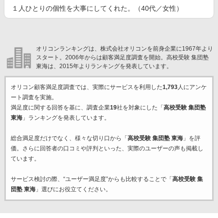
１人ひとりの個性を大事にしてくれた。（40代／女性）
オリコンランキングは、株式会社オリコンを前身企業に1967年より
スタート。2006年からは顧客満足度調査を開始。高校受験 集団塾
東海は、2015年よりランキングを発表しています。
オリコン顧客満足度調査では、実際にサービスを利用した
1,793
人にアンケ
ート調査を実施。
満足度に関する回答を基に、調査企業
19
社を対象にした「
高校受験 集団塾
東海
」ランキングを発表しています。
総合満足度だけでなく、様々な切り口から「
高校受験 集団塾 東海
」を評
価。さらに回答者の口コミや評判といった、実際のユーザーの声も掲載し
ています。
サービス検討の際、“ユーザー満足度”からも比較することで「
高校受験 集
団塾 東海
」選びにお役立てください。