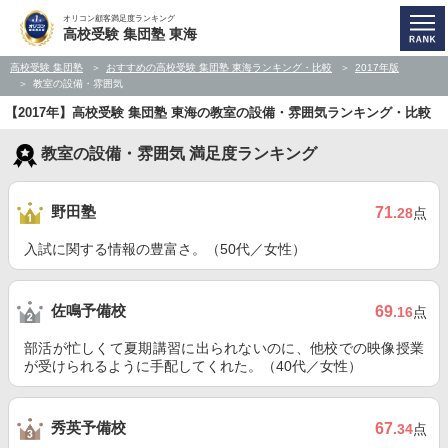
オリコン顧客満足度ランキング
高校受験 集団塾 東海
高校受験 集団塾
おすすめの高校受験 集団塾 東海ランキング・比較
2017年版
教室の設備・雰囲気
【2017年】高校受験 集団塾 東海の教室の設備・雰囲気ランキング・比較
教室の設備・雰囲気 満足度ランキング
野田塾
71
.28
点
入試に関する情報の豊富さ。（50代／女性）
佐鳴予備校
69
.16
点
部活が忙しくて夏期講習に出られないのに、他校での映像授業
が受けられるように手配してくれた。（40代／女性）
秀英予備校
67
.34
点