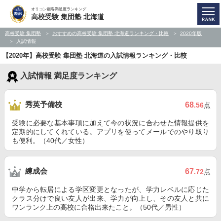
オリコン顧客満足度ランキング
高校受験 集団塾 北海道
高校受験 集団塾
おすすめの高校受験 集団塾 北海道ランキング・比較
2020年版
入試情報
【2020年】高校受験 集団塾 北海道の入試情報ランキング・比較
入試情報 満足度ランキング
秀英予備校
68
.56
点
受験に必要な基本事項に加えて今の状況に合わせた情報提供を
定期的にしてくれている。アプリを使ってメールでのやり取り
も便利。（40代／女性）
練成会
67
.72
点
中学から転居による学区変更となったが、学力レベルに応じた
クラス分けで良い友人が出来、学力が向上し、その友人と共に
ワンランク上の高校に合格出来たこと。（50代／男性）