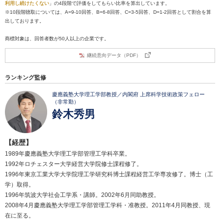
利用し続けたくない
」の4段階で評価をしてもらい比率を算出しています。
※10段階聴取については、A=9-10回答、B=6-8回答、C=3-5回答、D=1-2回答として割合を算
出しております。
商標対象は、回答者数が50人以上の企業です。
継続意向データ（PDF）
ランキング監修
慶應義塾大学理工学部教授／内閣府 上席科学技術政策フェロー
（非常勤）
鈴木秀男
【経歴】
1989年慶應義塾大学理工学部管理工学科卒業。
1992年ロチェスター大学経営大学院修士課程修了。
1996年東京工業大学大学院理工学研究科博士課程経営工学専攻修了。博士（工
学）取得。
1996年筑波大学社会工学系・講師。2002年6月同助教授。
2008年4月慶應義塾大学理工学部管理工学科・准教授。2011年4月同教授、現
在に至る。