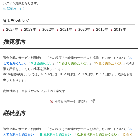
ンクイン対象となります。
≫ 詳細はこちら
過去ランキング
2024年
2023年
2022年
2021年
2020年
2019年
2018年
推奨意向
調査企業のサービス利用者に、「どの程度その企業のサービスを推奨したいか」について「
A:
とても薦めたい
」「
B:まあ薦めたい
」「
C:あまり薦めたくない
」「
D:全く薦めたくない
」の4段
階で評価をしてもらい比率を算出しています。
※10段階聴取については、A=9-10回答、B=6-8回答、C=3-5回答、D=1-2回答として割合を算
出しております。
商標対象は、回答者数が50人以上の企業です。
推奨意向データ（PDF）
継続意向
調査企業のサービス利用者に、「どの程度その企業のサービスを継続したいか」について「
A:
とても利用し続けたい
」「
B:まあ利用し続けたい
」「
C:あまり利用し続けたくない
」「
D:全く