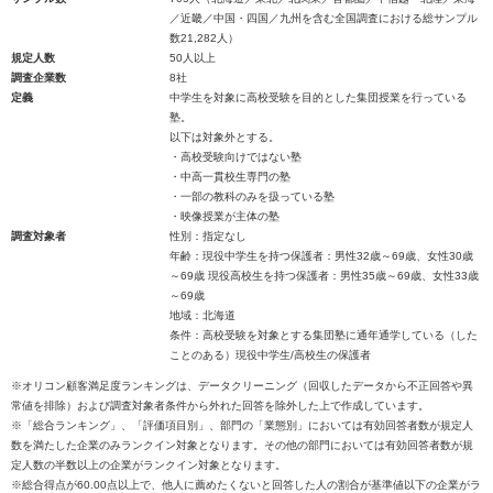
／近畿／中国・四国／九州を含む全国調査における総サンプル
数21,282人）
規定人数
50人以上
調査企業数
8社
定義
中学生を対象に高校受験を目的とした集団授業を行っている
塾。
以下は対象外とする。
・高校受験向けではない塾
・中高一貫校生専門の塾
・一部の教科のみを扱っている塾
・映像授業が主体の塾
調査対象者
性別：指定なし
年齢：現役中学生を持つ保護者：男性32歳～69歳、女性30歳
～69歳 現役高校生を持つ保護者：男性35歳～69歳、女性33歳
～69歳
地域：北海道
条件：高校受験を対象とする集団塾に通年通学している（した
ことのある）現役中学生/高校生の保護者
※オリコン顧客満足度ランキングは、データクリーニング（回収したデータから不正回答や異
常値を排除）および調査対象者条件から外れた回答を除外した上で作成しています。
※「総合ランキング」、「評価項目別」、部門の「業態別」においては有効回答者数が規定人
数を満たした企業のみランクイン対象となります。その他の部門においては有効回答者数が規
定人数の半数以上の企業がランクイン対象となります。
※総合得点が60.00点以上で、他人に薦めたくないと回答した人の割合が基準値以下の企業がラ