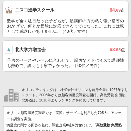
ニスコ進学スクール
64
.69
点
数学が全く駄目だった子どもが、塾講師の方の粘り強い指導の
おかげで、何とか受験に対応できるまでになった。これには親
として感謝しかありません。（40代／女性）
北大学力増進会
63
.95
点
子供のペースやレベルに合わせて、親切なアドバイスで講師陣
も熱心で、説明も丁寧でよかった。（40代／男性）
オリコンランキングは、株式会社オリコンを前身企業に1967年より
スタート。2006年からは顧客満足度調査を開始。高校受験 集団塾
北海道は、2018年よりランキングを発表しています。
オリコン顧客満足度調査では、実際にサービスを利用した
705
人にアンケ
ート調査を実施。
満足度に関する回答を基に、調査企業
8
社を対象にした「
高校受験 集団塾