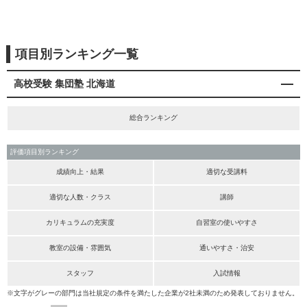
項目別ランキング一覧
高校受験 集団塾 北海道
総合ランキング
評価項目別ランキング
成績向上・結果
適切な受講料
適切な人数・クラス
講師
カリキュラムの充実度
自習室の使いやすさ
教室の設備・雰囲気
通いやすさ・治安
スタッフ
入試情報
※文字がグレーの部門は当社規定の条件を満たした企業が2社未満のため発表しておりません。