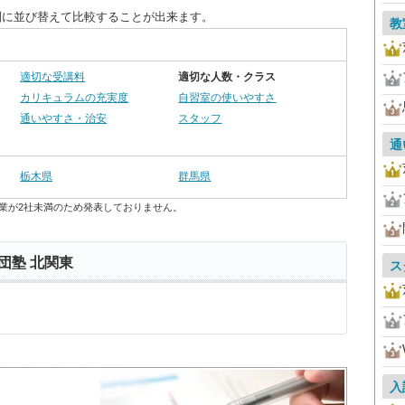
別に並び替えて比較することが出来ます。
教
適切な受講料
適切な人数・クラス
カリキュラムの充実度
自習室の使いやすさ
通いやすさ・治安
スタッフ
通
栃木県
群馬県
業が2社未満のため発表しておりません。
団塾 北関東
ス
入