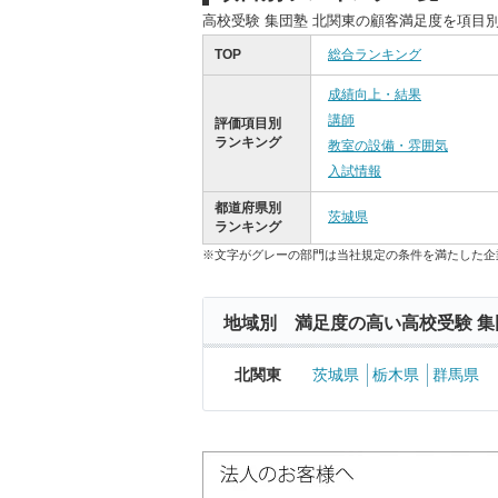
高校受験 集団塾 北関東の顧客満足度を項目
TOP
総合ランキング
成績向上・結果
講師
評価項目別
ランキング
教室の設備・雰囲気
入試情報
都道府県別
茨城県
ランキング
※文字がグレーの部門は当社規定の条件を満たした企
地域別 満足度の高い高校受験 集
北関東
茨城県
栃木県
群馬県