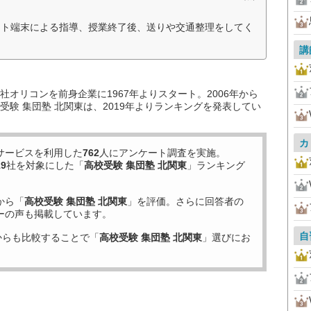
ット端末による指導、授業終了後、送りや交通整理をしてく
講
オリコンを前身企業に1967年よりスタート。2006年から
験 集団塾 北関東は、2019年よりランキングを発表してい
カ
サービスを利用した
762
人にアンケート調査を実施。
19
社を対象にした「
高校受験 集団塾 北関東
」ランキング
から「
高校受験 集団塾 北関東
」を評価。さらに回答者の
ーの声も掲載しています。
自
からも比較することで「
高校受験 集団塾 北関東
」選びにお