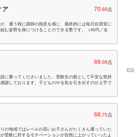
70
ィア
.68
点
たが、通う程に講師の熱意を感じ、最終的には毎日自習室に
組む姿勢を身につけることのできる塾です。（40代／女
69
.08
点
PR
相談に乗ってくださいました。受験生の親として不安な気持
、感謝しております。子どものやる気を引き出すのが上手で
68
.75
点
たりの地域ではレベルの高いお子さんがたくさん通っていた
たが受験に対するモチベーションが自然に上がっていったよ