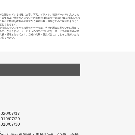
で公開されている情報（文字、写真、イラスト、画像データ等）及びこれ
・編集および構造などについての著作権は株式会社oricon MEに帰属してお
これらの情報を権利者の許可なく無断転載・複製などの二次利用を行うこ
禁じております。
で掲載しているすべての情報やデータは、当社の調査に基づいた結果から
ものとなりますが、サービスへの感想については、サービスの利用者が提
見解・感想となっており、当社の見解・意見ではないことをご理解いただ
ご覧ください。
020/07/17
019/07/29
018/07/30
し