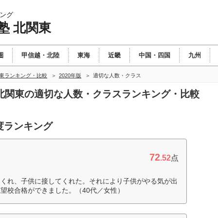
ング
塾 北関東
圏
甲信越・北陸
東海
近畿
中国・四国
九州
関東ランキング・比較
2020年版
適切な人数・クラス
塾 北関東の適切な人数・クラスランキング・比較
度ランキング
72
.52
点
てくれ、子供に接してくれた。それにより子供がやる気が出
望校合格ができました。（40代／女性）