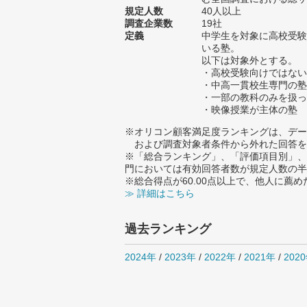
規定人数
40人以上
調査企業数
19社
定義
中学生を対象に高校受験
いる塾。
以下は対象外とする。
・高校受験向けではない
・中高一貫校生専門の塾
・一部の教科のみを扱っ
・映像授業が主体の塾
※オリコン顧客満足度ランキングは、デー
および調査対象者条件から外れた回答を
※「総合ランキング」、「評価項目別」、
門においては有効回答者数が規定人数の半
※総合得点が60.00点以上で、他人に
≫ 詳細はこちら
過去ランキング
2024年
/
2023年
/
2022年
/
2021年
/
202