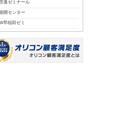
茨進ゼミナール
能開センター
W早稲田ゼミ