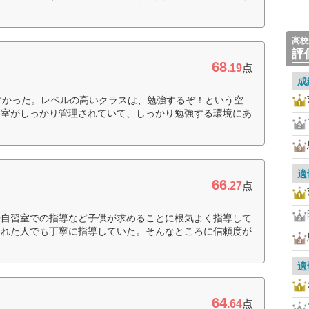
高校
評
68
.19
点
成
すかった。レベルの高いクラスは、勉強するぞ！という空
習室がしっかり管理されていて、しっかり勉強する環境にあ
適
66
.27
点
や自習室での指導など子供が求めることに根気よく指導して
われた人でも丁寧に指導していた。そんなところに信頼度が
適
64
.64
点