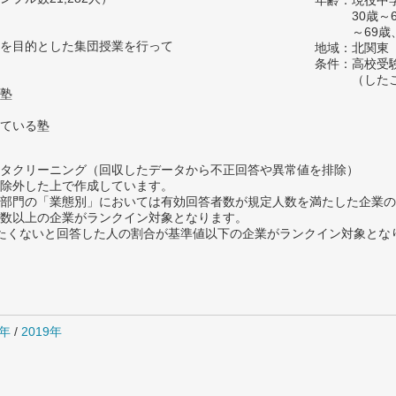
年齢：現役中学
30歳～
～69歳
を目的とした集団授業を行って
地域：北関東
条件：高校受
（した
塾
ている塾
タクリーニング（回収したデータから不正回答や異常値を排除）
除外した上で作成しています。
部門の「業態別」においては有効回答者数が規定人数を満たした企業の
数以上の企業がランクイン対象となります。
薦めたくないと回答した人の割合が基準値以下の企業がランクイン対象とな
0年
/
2019年