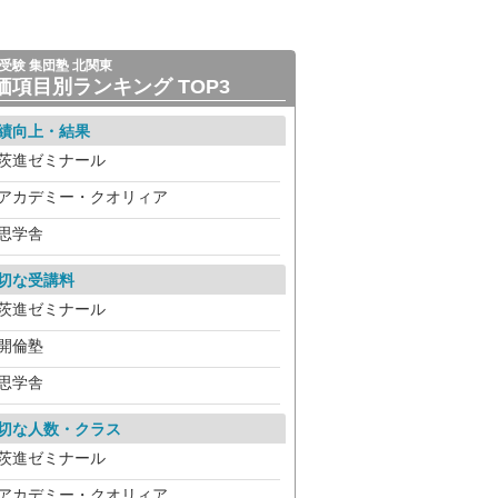
受験 集団塾 北関東
価項目別ランキング TOP3
績向上・結果
茨進ゼミナール
アカデミー・クオリィア
思学舎
切な受講料
茨進ゼミナール
開倫塾
思学舎
切な人数・クラス
茨進ゼミナール
アカデミー・クオリィア