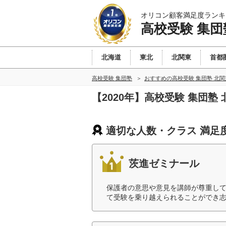
オリコン顧客満足度ランキ
高校受験 集団
北海道
東北
北関東
首都
高校受験 集団塾
おすすめの高校受験 集団塾 北
【2020年】高校受験 集団
適切な人数・クラス 満足
茨進ゼミナール
保護者の意思や意見を講師が尊重し
て受験を乗り越えられることができ志