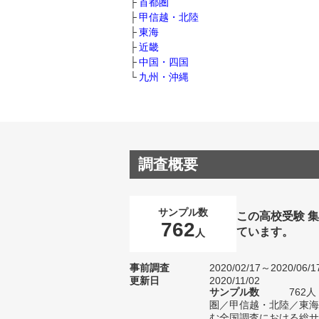
首都圏
甲信越・北陸
東海
近畿
中国・四国
九州・沖縄
調査概要
サンプル数
この高校受験 
762
ています。
人
事前調査
2020/02/17～2020/06/1
更新日
2020/11/02
サンプル数
762
圏／甲信越・北陸／東海
む全国調査における総サン