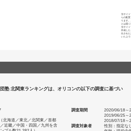
当サイト
らの配置
ります。
とは固く
当サイト
作成した
出された
いた上で
集団塾 北関東ランキングは、オリコンの以下の調査に基づい
7
調査期間
2020/06/18～2
2019/06/25～2
人（北海道／東北／北関東／首都
2018/07/18～2
／近畿／中国・四国／九州を含
調査対象者
性別：指定な
プル数21,282人）