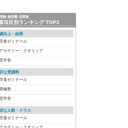
受験 集団塾 北関東
価項目別ランキング TOP3
績向上・結果
茨進ゼミナール
アカデミー・クオリィア
思学舎
切な受講料
茨進ゼミナール
開倫塾
思学舎
切な人数・クラス
茨進ゼミナール
アカデミー・クオリィア