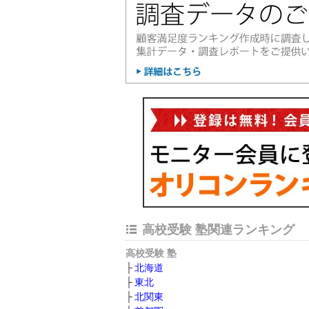
高校受験 塾関連ランキング
高校受験 塾
北海道
東北
北関東