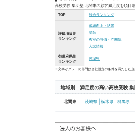
高校受験 集団塾 北関東の顧客満足度を項目
TOP
総合ランキング
成績向上・結果
講師
評価項目別
ランキング
教室の設備・雰囲気
入試情報
都道府県別
茨城県
ランキング
※文字がグレーの部門は当社規定の条件を満たした企
地域別 満足度の高い高校受験 集
北関東
茨城県
栃木県
群馬県