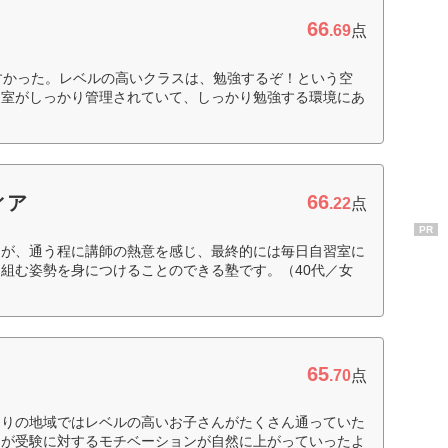
66
.69
点
すかった。レベルの高いクラスは、勉強するぞ！という空
習室がしっかり管理されていて、しっかり勉強する環境にあ
66
ィア
.22
点
PR
たが、通う程に講師の熱意を感じ、最終的には毎日自習室に
組む姿勢を身につけることのできる塾です。（40代／女
65
.70
点
たりの地域ではレベルの高いお子さんがたくさん通っていた
たが受験に対するモチベーションが自然に上がっていったよ