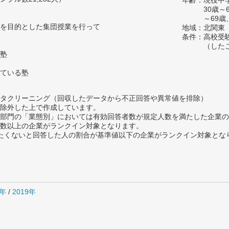
年齢：現役中学
30歳～
～69歳
を目的とした集団授業を行って
地域：北関東
条件：高校受
（した
塾
ている塾
タクリーニング（回収したデータから不正回答や異常値を排除）
除外した上で作成しています。
部門の「業態別」においては有効回答者数が規定人数を満たした企業の
数以上の企業がランクイン対象となります。
薦めたくないと回答した人の割合が基準値以下の企業がランクイン対象とな
0年
/
2019年