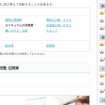
別に並び替えて比較することが出来ます。
教
適切な受講料
適切な人数・クラス
カリキュラムの充実度
自習室の使いやすさ
通いやすさ・治安
スタッフ
通
栃木県
群馬県
業が2社未満のため発表しておりません。
団塾 北関東
ス
入