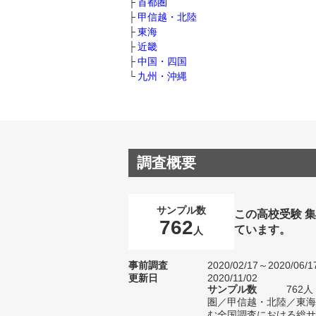
首都圏
甲信越・北陸
東海
近畿
中国・四国
九州・沖縄
調査概要
サンプル数
この高校受験 
762
ています。
人
事前調査
2020/02/17～2020/06/1
更新日
2020/11/02
サンプル数
762
圏／甲信越・北陸／東海
む全国調査における総サン