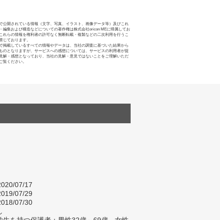
で公開されている情報（文字、写真、イラスト、画像データ等）及びこれ
・編集および構造などについての著作権は株式会社oricon MEに帰属してお
これらの情報を権利者の許可なく無断転載・複製などの二次利用を行うこ
禁じております。
で掲載しているすべての情報やデータは、当社の調査に基づいた結果から
ものとなりますが、サービスへの感想については、サービスの利用者が提
見解・感想となっており、当社の見解・意見ではないことをご理解いただ
ご覧ください。
020/07/17
019/07/29
018/07/30
し