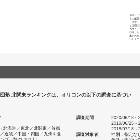
当サイト
らの配置
ります。
とは固く
当サイト
作成した
出された
いた上で
集団塾 北関東ランキングは、オリコンの以下の調査に基づい
7
調査期間
2020/06/18～2
2019/06/25～2
人（北海道／東北／北関東／首都
2018/07/18～2
／近畿／中国・四国／九州を含
調査対象者
性別：指定な
プル数21,282人）