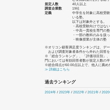
規定人数
40人以上
調査企業数
19社
定義
中学生を対象に高校受験
いる塾。
以下は対象外とする。
・高校受験向けではない
・中高一貫校生専門の塾
・一部の教科のみを扱っ
・映像授業が主体の塾
※オリコン顧客満足度ランキングは、デー
および調査対象者条件から外れた回答を
※「総合ランキング」、「評価項目別」、
門においては有効回答者数が規定人数の半
※総合得点が60.00点以上で、他人に
≫ 詳細はこちら
過去ランキング
2024年
/
2023年
/
2022年
/
2021年
/
202