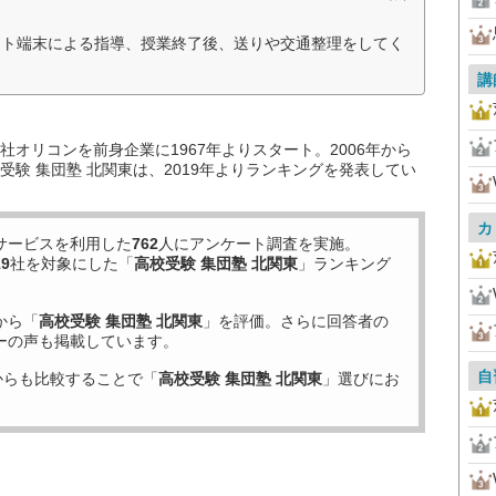
ット端末による指導、授業終了後、送りや交通整理をしてく
講
オリコンを前身企業に1967年よりスタート。2006年から
験 集団塾 北関東は、2019年よりランキングを発表してい
カ
サービスを利用した
762
人にアンケート調査を実施。
19
社を対象にした「
高校受験 集団塾 北関東
」ランキング
から「
高校受験 集団塾 北関東
」を評価。さらに回答者の
ーの声も掲載しています。
自
からも比較することで「
高校受験 集団塾 北関東
」選びにお