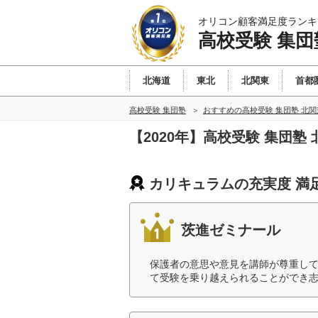
オリコン顧客満足度ランキ
高校受験 集団
北海道
東北
北関東
首都
高校受験 集団塾
おすすめの高校受験 集団塾 北
【2020年】高校受験 集団
カリキュラムの充実度 満
茨進ゼミナール
保護者の意思や意見を講師が尊重し
て受験を乗り越えられることができ志