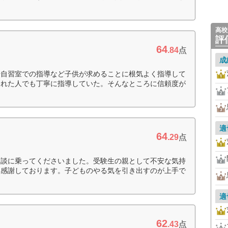
高校
評
64
.84
点
成
や自習室での指導など子供が求めることに根気よく指導して
われた人でも丁寧に指導していた。そんなところに信頼度が
適
64
.29
点
相談に乗ってくださいました。受験生の親として不安な気持
、感謝しております。子どものやる気を引き出すのが上手で
適
62
.43
点