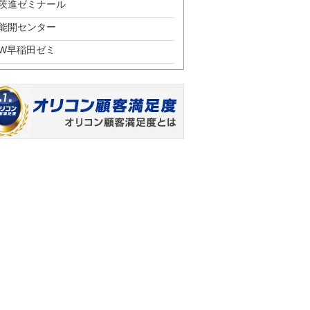
茨進ゼミナール
能開センター
W早稲田ゼミ