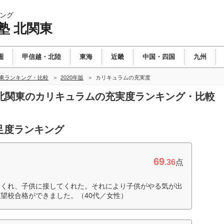
ング
塾 北関東
圏
甲信越・北陸
東海
近畿
中国・四国
九州
関東ランキング・比較
2020年版
カリキュラムの充実度
塾 北関東のカリキュラムの充実度ランキング・比較
足度ランキング
69
.36
点
てくれ、子供に接してくれた。それにより子供がやる気が出
望校合格ができました。（40代／女性）