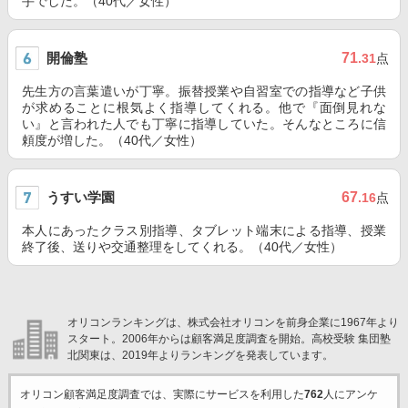
手でした。（40代／女性）
開倫塾
71
.31
点
先生方の言葉遣いが丁寧。振替授業や自習室での指導など子供
が求めることに根気よく指導してくれる。他で『面倒見れな
い』と言われた人でも丁寧に指導していた。そんなところに信
頼度が増した。（40代／女性）
うすい学園
67
.16
点
本人にあったクラス別指導、タブレット端末による指導、授業
終了後、送りや交通整理をしてくれる。（40代／女性）
オリコンランキングは、株式会社オリコンを前身企業に1967年より
スタート。2006年からは顧客満足度調査を開始。高校受験 集団塾
北関東は、2019年よりランキングを発表しています。
オリコン顧客満足度調査では、実際にサービスを利用した
762
人にアンケ