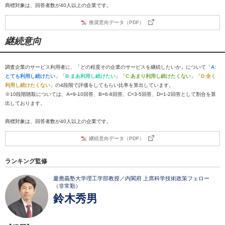
商標対象は、回答者数が40人以上の企業です。
推奨意向データ（PDF）
継続意向
調査企業のサービス利用者に、「どの程度その企業のサービスを継続したいか」について「
A:
とても利用し続けたい
」「
B:まあ利用し続けたい
」「
C:あまり利用し続けたくない
」「
D:全く
利用し続けたくない
」の4段階で評価をしてもらい比率を算出しています。
※10段階聴取については、A=9-10回答、B=6-8回答、C=3-5回答、D=1-2回答として割合を算
出しております。
商標対象は、回答者数が40人以上の企業です。
継続意向データ（PDF）
ランキング監修
慶應義塾大学理工学部教授／内閣府 上席科学技術政策フェロー
（非常勤）
鈴木秀男