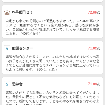
W早稲田ゼミ
72
.86
点
自宅から車で10分弱なので通塾しやすかった。レベルの高いク
ラスは、勉強するぞ！という空気感がある。熱心な講師が多
い。自習室がしっかり管理されていて、しっかり勉強する環境
にある。（40代／女性）
能開センター
71
.82
点
講師が熱心な方が多く、またこのあたりの地域ではレベルの高
いお子さんがたくさん通っていたこともあり、のんびりやな息
子でしたが受験に対するモチベーションが自然に上がっていっ
たように思います。（50代／女性）
思学舎
71
.80
点
講師の方がとても親身にいろいろと相談に乗ってくださいまし
た。受験生の親として不安な気持ちなどにも対応してくださっ
たので、感謝しております。子どものやる気を引き出すのが上