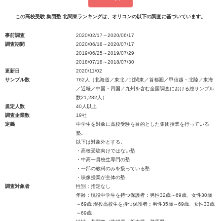
この高校受験 集団塾 北関東ランキングは、オリコンの以下の調査に基づいています。
事前調査
2020/02/17～2020/06/17
調査期間
2020/06/18～2020/07/17
2019/06/25～2019/07/29
2018/07/18～2018/07/30
更新日
2020/11/02
サンプル数
762人（北海道／東北／北関東／首都圏／甲信越・北陸／東海
／近畿／中国・四国／九州を含む全国調査における総サンプル
数21,282人）
規定人数
40人以上
調査企業数
19社
定義
中学生を対象に高校受験を目的とした集団授業を行っている
塾。
以下は対象外とする。
・高校受験向けではない塾
・中高一貫校生専門の塾
・一部の教科のみを扱っている塾
・映像授業が主体の塾
調査対象者
性別：指定なし
年齢：現役中学生を持つ保護者：男性32歳～69歳、女性30歳
～69歳 現役高校生を持つ保護者：男性35歳～69歳、女性33歳
～69歳