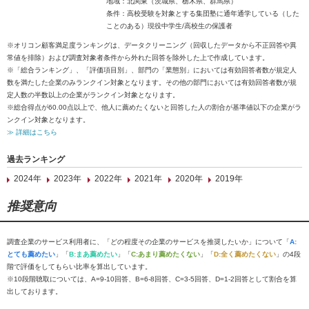
地域：北関東（茨城県、栃木県、群馬県）
条件：高校受験を対象とする集団塾に通年通学している（した
ことのある）現役中学生/高校生の保護者
※オリコン顧客満足度ランキングは、データクリーニング（回収したデータから不正回答や異
常値を排除）および調査対象者条件から外れた回答を除外した上で作成しています。
※「総合ランキング」、「評価項目別」、部門の「業態別」においては有効回答者数が規定人
数を満たした企業のみランクイン対象となります。その他の部門においては有効回答者数が規
定人数の半数以上の企業がランクイン対象となります。
※総合得点が60.00点以上で、他人に薦めたくないと回答した人の割合が基準値以下の企業がラ
ンクイン対象となります。
≫ 詳細はこちら
過去ランキング
2024年
2023年
2022年
2021年
2020年
2019年
推奨意向
調査企業のサービス利用者に、「どの程度その企業のサービスを推奨したいか」について「
A:
とても薦めたい
」「
B:まあ薦めたい
」「
C:あまり薦めたくない
」「
D:全く薦めたくない
」の4段
階で評価をしてもらい比率を算出しています。
※10段階聴取については、A=9-10回答、B=6-8回答、C=3-5回答、D=1-2回答として割合を算
出しております。