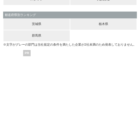
都道府県別ランキング
茨城県
栃木県
群馬県
※文字がグレーの部門は当社規定の条件を満たした企業が2社未満のため発表しておりません。
PR