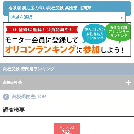
地域別 満足度の高い高校受験 集団塾 北関東
高校受験 塾関連ランキング
高校受験 塾
高校受験 塾 TOP
調査概要
サンプル数
762
人