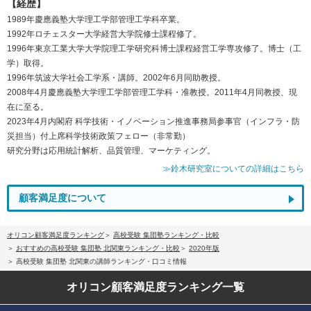
【経歴】
1989年慶應義塾大学理工学部管理工学科卒業。
1992年ロチェスター大学経営大学院修士課程修了。
1996年東京工業大学大学院理工学研究科博士課程経営工学専攻修了。博士（工
学）取得。
1996年筑波大学社会工学系・講師。2002年6月同助教授。
2008年4月慶應義塾大学理工学部管理工学科・准教授。2011年4月同教授、現
在に至る。
2023年4月内閣府 科学技術・イノベーション推進事務局参事官（インフラ・防
災担当）付上席科学技術政策フェロー（非常勤）
研究分野は応用統計解析、品質管理、マーケティング。
≫鈴木研究室についての詳細はこちら
顧客満足度について
オリコン顧客満足度ランキング
高校受験 集団塾ランキング・比較
おすすめの高校受験 集団塾 北関東ランキング・比較
2020年版
高校受験 集団塾 北関東の講師ランキング・口コミ情報
オリコン顧客満足度
ランキング一覧