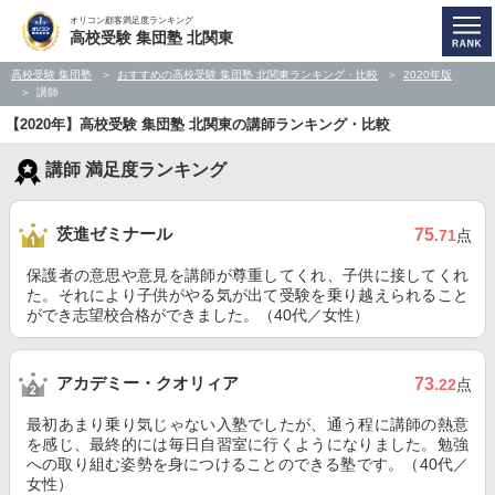
オリコン顧客満足度ランキング
高校受験 集団塾 北関東
高校受験 集団塾
おすすめの高校受験 集団塾 北関東ランキング・比較
2020年版
講師
【2020年】高校受験 集団塾 北関東の講師ランキング・比較
講師 満足度ランキング
茨進ゼミナール
75
.71
点
保護者の意思や意見を講師が尊重してくれ、子供に接してくれ
た。それにより子供がやる気が出て受験を乗り越えられること
ができ志望校合格ができました。（40代／女性）
アカデミー・クオリィア
73
.22
点
最初あまり乗り気じゃない入塾でしたが、通う程に講師の熱意
を感じ、最終的には毎日自習室に行くようになりました。勉強
への取り組む姿勢を身につけることのできる塾です。（40代／
女性）