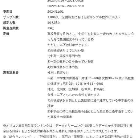
2023/04/10～2023/06/28
2022/04/26～2022/07/19
更新日
2024/11/01
サンプル数
1,086人（全国調査における総サンプル数28,026人）
規定人数
50人以上
調査企業数
19社
定義
高校受験を目的とし、中学生を対象に一定のカリキュラムに沿
った形で集団授業を行っている塾
ただし、以下は対象外とする
1)高校受験向けではない塾
2)中高一貫校生専門の塾
3)一部の教科のみを扱っている塾
4)映像授業が主体の塾
調査対象者
性別：指定なし
年齢：中学生の保護者：男性32～69歳 女性30～69歳／高校生
の保護者：男性35～69歳 女性33～69歳
地域：北関東（茨城県、栃木県、群馬県）
条件：以下どちらかの条件を満たす人
1)高校受験を目的とした集団塾に通年通学している中学生の保
護者
2)中学生の時に高校受験を目的とした集団塾に通年通学してい
た高校生の保護者
※オリコン顧客満足度ランキングは、データクリーニング（回収したデータから不正回答や異
常値を排除）および調査対象者条件から外れた回答を除外した上で作成しています。
※「総合ランキング」、「評価項目別」、部門の「業態別」においては有効回答者数が規定人