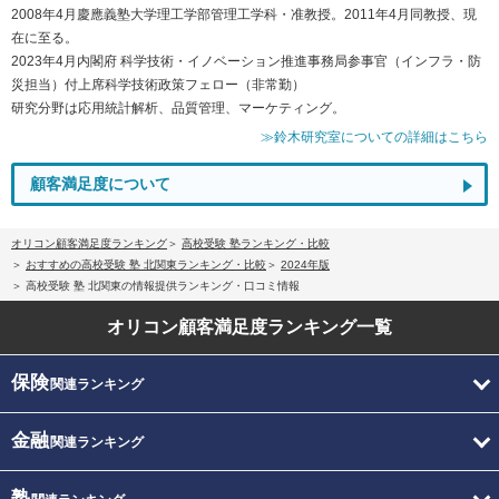
2008年4月慶應義塾大学理工学部管理工学科・准教授。2011年4月同教授、現
在に至る。
2023年4月内閣府 科学技術・イノベーション推進事務局参事官（インフラ・防
災担当）付上席科学技術政策フェロー（非常勤）
研究分野は応用統計解析、品質管理、マーケティング。
≫鈴木研究室についての詳細はこちら
顧客満足度について
オリコン顧客満足度ランキング
高校受験 塾ランキング・比較
おすすめの高校受験 塾 北関東ランキング・比較
2024年版
高校受験 塾 北関東の情報提供ランキング・口コミ情報
オリコン顧客満足度
ランキング一覧
保険
関連ランキング
金融
関連ランキング
塾