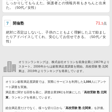
しっかりしてもらえた。保護者との情報共有もきちんと出来
た。（50代／女性）
開倫塾
71
.1
点
絶対に否定はしないし、子供のこともよく理解した上で励まし
たりアドバイスしてくれ、安心してお任せできる。（50代／女
性）
オリコンランキングは、株式会社オリコンを前身企業に1967年より
スタート。2006年からは顧客満足度調査を開始。高校受験 塾 北関
東は、2019年よりランキングを発表しています。
オリコン顧客満足度調査では、実際にサービスを利用した
1,086
人にアンケ
ート調査を実施。
満足度に関する回答を基に、調査企業
19
社を対象にした「
高校受験 塾 北関
東
」ランキングを発表しています。
総合満足度だけでなく、様々な切り口から「
高校受験 塾 北関東
」を評価。