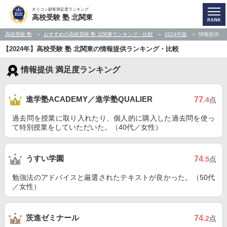
オリコン顧客満足度ランキング
高校受験 塾 北関東
高校受験 塾
おすすめの高校受験 塾 北関東ランキング・比較
2024年版
情報提供
【2024年】高校受験 塾 北関東の情報提供ランキング・比較
情報提供 満足度ランキング
進学塾ACADEMY／進学塾QUALIER
77
.4
点
過去問を授業に取り入れたり、個人的に購入した過去問を使っ
て特別授業をしていただいた。（40代／女性）
うすい学園
74
.5
点
勉強法のアドバイスと厳選されたテキストが良かった。（50代
／女性）
茨進ゼミナール
74
.2
点