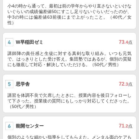
小4の時から通って、最初は前の学年からやり直さないといけな
いぐらいの成績偏差値50にすこし足りないぐらいだったのが、
中3の時には偏差値63前後にまで上がったこと。（40代／女
性）
W早稲田ゼミ
73
.4
点
講師陣の責任感と生徒に対する真剣な取り組み。いつも元気
で、はっきりとした受け答え。集団塾ではあるが、個別の質疑
にも徹底して対応・解決していただける。（50代／男性）
思学舎
72
.3
点
講習を体調不良で欠席したときに、授業内容を後日フォローし
て下さった。授業後の質問にもしっかり対応してくださった。
（50代／男性）
能開センター
71
.2
点
個別のような細かい指導をしてもらえた。メンタル面のケアも