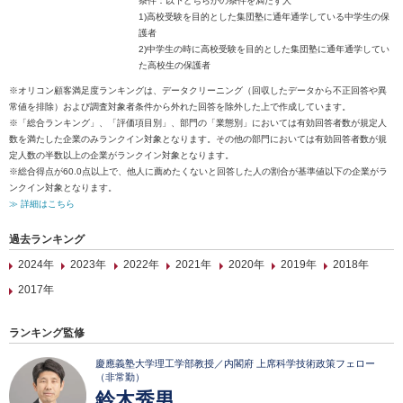
条件：以下どちらかの条件を満たす人
1)高校受験を目的とした集団塾に通年通学している中学生の保
護者
2)中学生の時に高校受験を目的とした集団塾に通年通学してい
た高校生の保護者
※オリコン顧客満足度ランキングは、データクリーニング（回収したデータから不正回答や異
常値を排除）および調査対象者条件から外れた回答を除外した上で作成しています。
※「総合ランキング」、「評価項目別」、部門の「業態別」においては有効回答者数が規定人
数を満たした企業のみランクイン対象となります。その他の部門においては有効回答者数が規
定人数の半数以上の企業がランクイン対象となります。
※総合得点が60.0点以上で、他人に薦めたくないと回答した人の割合が基準値以下の企業がラ
ンクイン対象となります。
≫ 詳細はこちら
過去ランキング
2024年
2023年
2022年
2021年
2020年
2019年
2018年
2017年
ランキング監修
慶應義塾大学理工学部教授／内閣府 上席科学技術政策フェロー
（非常勤）
鈴木秀男