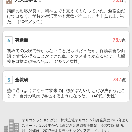
75
.1
点
講師の対応が良く、精神面でも支えてもらっていた。勉強面だ
けではなく、学校の生活面でも意欲が向上し、内申点も上がっ
た。（40代／女性）
英進館
73
.9
点
初めての受験で分からないことだらけだったが、保護者会や面
談で情報を得ることができた点。クラス替えがあるので、志望
校を目標に頑張れた点。（40代／女性）
全教研
73
.3
点
塾に通うようになって将来の目標がぼんやりとだが決まったこ
とで、自分の意志で学習するようになった。（40代／男性）
オリコンランキングは、株式会社オリコンを前身企業に1967年より
スタート。2006年からは顧客満足度調査を開始。高校受験 塾 九
州・沖縄は、2017年よりランキングを発表しています。