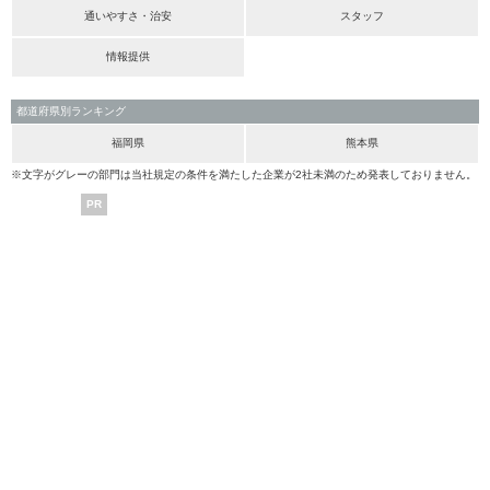
通いやすさ・治安
スタッフ
情報提供
都道府県別ランキング
福岡県
熊本県
※文字がグレーの部門は当社規定の条件を満たした企業が2社未満のため発表しておりません。
PR