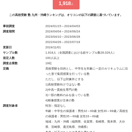
1,918
人
この高校受験 塾 九州・沖縄ランキングは、オリコンの以下の調査に基づいています。
事前調査
2024/01/15～2024/04/03
調査期間
2024/04/04～2024/06/24
2023/04/10～2023/06/28
2022/04/26～2022/07/19
更新日
2024/11/01
サンプル数
1,918人（全国調査における総サンプル数28,026人）
規定人数
100人以上
調査企業数
19社
定義
高校受験を目的とし、中学生を対象に一定のカリキュラムに沿
った形で集団授業を行っている塾
ただし、以下は対象外とする
1)高校受験向けではない塾
2)中高一貫校生専門の塾
3)一部の教科のみを扱っている塾
4)映像授業が主体の塾
調査対象者
性別：指定なし
年齢：中学生の保護者：男性32～69歳 女性30～69歳／高校生
の保護者：男性35～69歳 女性33～69歳
地域：九州・沖縄（福岡県、佐賀県、長崎県、熊本県、大分
県、宮崎県、鹿児島県、沖縄県）