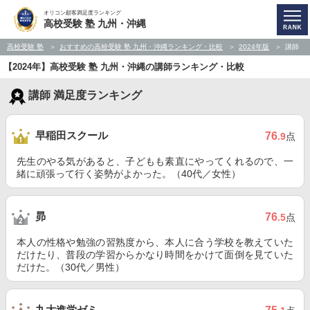
オリコン顧客満足度ランキング
高校受験 塾 九州・沖縄
高校受験 塾
おすすめの高校受験 塾 九州・沖縄ランキング・比較
2024年版
講師
【2024年】高校受験 塾 九州・沖縄の講師ランキング・比較
講師 満足度ランキング
早稲田スクール
76
.9
点
先生のやる気があると、子どもも素直にやってくれるので、一
緒に頑張って行く姿勢がよかった。（40代／女性）
昴
76
.5
点
本人の性格や勉強の習熟度から、本人に合う学校を教えていた
だけたり、普段の学習からかなり時間をかけて面倒を見ていた
だけた。（30代／男性）
九大進学ゼミ