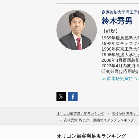
慶應義塾大学理工学
鈴木秀男
【経歴】
1989年慶應義塾
1992年ロチェス
1996年東京工業
1996年筑波大学
2008年4月慶應
2023年4月内閣
研究分野は応用統
≫ 鈴木研究室につ
オリコン顧客満足度ランキング
高校受験 塾ラン
高校受験 塾 九州・沖縄のスタッフランキング・
オリコン顧客満足度ランキング