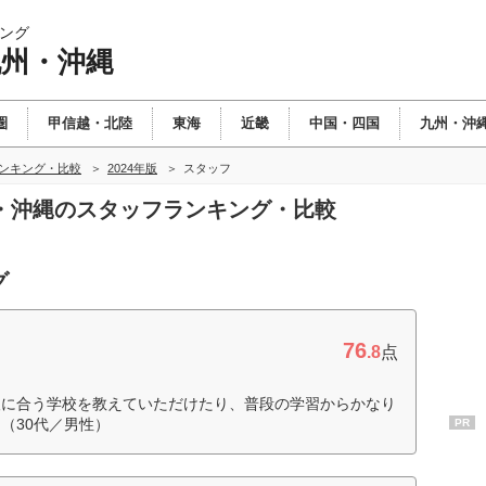
ング
九州・沖縄
圏
甲信越・北陸
東海
近畿
中国・四国
九州・沖
ランキング・比較
2024年版
スタッフ
九州・沖縄のスタッフランキング・比較
グ
76
.8
点
人に合う学校を教えていただけたり、普段の学習からかなり
（30代／男性）
PR