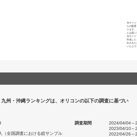
当サイト
らの配置
ります。
とは固く
当サイト
作成した
出された
いた上で
塾 九州・沖縄ランキングは、オリコンの以下の調査に基づい
3
調査期間
2024/04/04～2
2023/04/10～2
18人（全国調査における総サンプル
2022/04/26～2