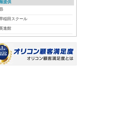
報提供
昴
早稲田スクール
英進館