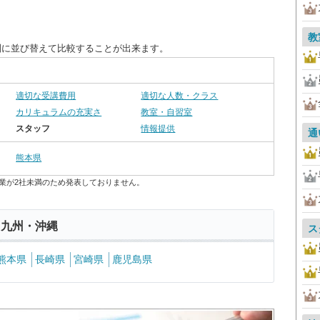
教
別に並び替えて比較することが出来ます。
適切な受講費用
適切な人数・クラス
カリキュラムの充実さ
教室・自習室
スタッフ
情報提供
通
熊本県
業が2社未満のため発表しておりません。
 九州・沖縄
ス
熊本県
長崎県
宮崎県
鹿児島県