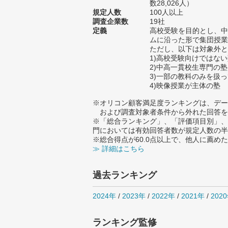
数28,026人）
規定人数
100人以上
調査企業数
19社
定義
高校受験を目的とし、中
ムに沿った形で集団授業
ただし、以下は対象外と
1)高校受験向けではな
2)中高一貫校生専門の塾
3)一部の教科のみを扱
4)映像授業が主体の塾
※オリコン顧客満足度ランキングは、デー
および調査対象者条件から外れた回答を
※「総合ランキング」、「評価項目別」、
門においては有効回答者数が規定人数の半
※総合得点が60.0点以上で、他人に薦
≫ 詳細はこちら
過去ランキング
2024年
/
2023年
/
2022年
/
2021年
/
202
ランキング監修