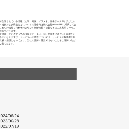
で公開されている情報（文字、写真、イラスト、画像データ等）及びこれ
・編集および構造などについての著作権は株式会社oricon MEに帰属してお
これらの情報を権利者の許可なく無断転載・複製などの二次利用を行うこ
禁じております。
で掲載しているすべての情報やデータは、当社の調査に基づいた結果から
ものとなりますが、サービスへの感想については、サービスの利用者が提
見解・感想となっており、当社の見解・意見ではないことをご理解いただ
ご覧ください。
024/06/24
023/06/28
022/07/19