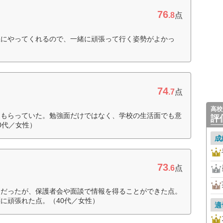
76
.8
点
直にやってくれるので、一緒に頑張って行く姿勢がよかっ
74
.7
点
高校
てもらっていた。勉強面だけではなく、学校の生活面でも意
評
0代／女性）
成
73
.6
点
けだったが、保護者会や面談で情報を得ることができた点。
に頑張れた点。（40代／女性）
適