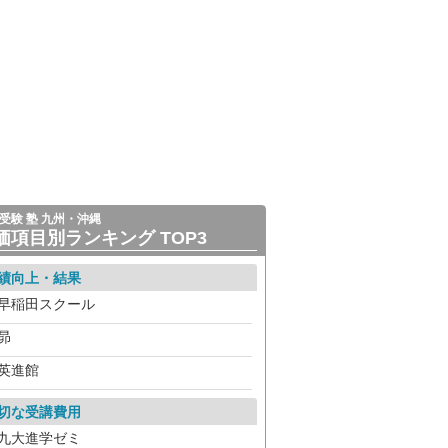
受験 塾 九州・沖縄
価項目別ランキング TOP3
績向上・結果
早稲田スクール
昴
英進館
切な受講費用
九大進学ゼミ