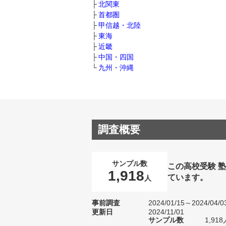
北関東
首都圏
甲信越・北陸
東海
近畿
中国・四国
九州・沖縄
調査概要
サンプル数
この高校受験 
1,918
ています。
人
事前調査
2024/01/15～2024/04/0
更新日
2024/11/01
サンプル数
1,9