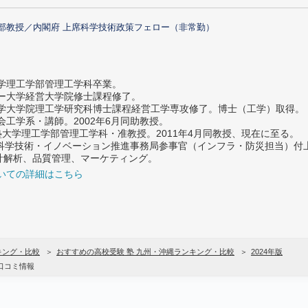
部教授／内閣府 上席科学技術政策フェロー（非常勤）
大学理工学部管理工学科卒業。
ター大学経営大学院修士課程修了。
大学大学院理工学研究科博士課程経営工学専攻修了。博士（工学）取得。
社会工学系・講師。2002年6月同助教授。
義塾大学理工学部管理工学科・准教授。2011年4月同教授、現在に至る。
府 科学技術・イノベーション推進事務局参事官（インフラ・防災担当）
計解析、品質管理、マーケティング。
いての詳細はこちら
キング・比較
おすすめの高校受験 塾 九州・沖縄ランキング・比較
2024年版
口コミ情報