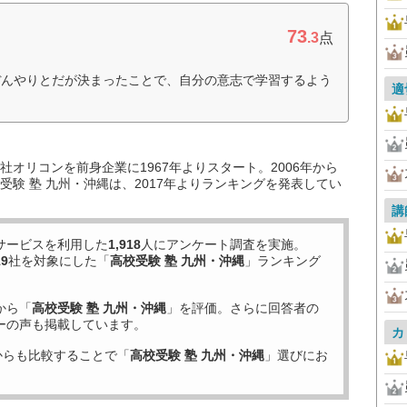
73
.3
点
ぼんやりとだが決まったことで、自分の意志で学習するよう
適
オリコンを前身企業に1967年よりスタート。2006年から
験 塾 九州・沖縄は、2017年よりランキングを発表してい
講
サービスを利用した
1,918
人にアンケート調査を実施。
19
社を対象にした「
高校受験 塾 九州・沖縄
」ランキング
から「
高校受験 塾 九州・沖縄
」を評価。さらに回答者の
ーの声も掲載しています。
カ
からも比較することで「
高校受験 塾 九州・沖縄
」選びにお