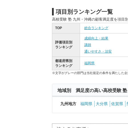
項目別ランキング一覧
高校受験 塾 九州・沖縄の顧客満足度を項目
TOP
総合ランキング
成績向上・結果
評価項目別
講師
ランキング
通いやすさ・治安
都道府県別
福岡県
ランキング
※文字がグレーの部門は当社規定の条件を満たした企
地域別 満足度の高い高校受験 塾
九州地方
福岡県
大分県
佐賀県