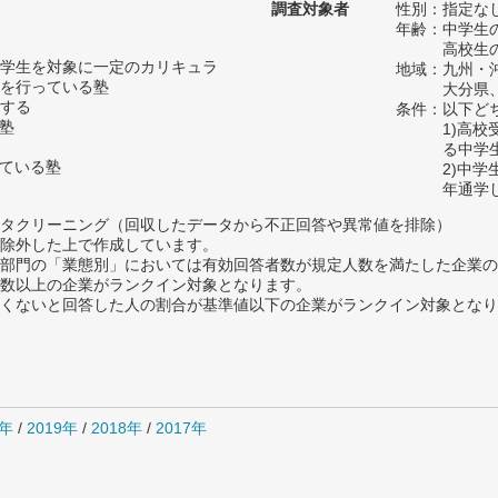
調査対象者
性別：指定な
年齢：中学生の
高校生の
学生を対象に一定のカリキュラ
地域：九州・
を行っている塾
大分県
する
条件：以下ど
い塾
1)高
る中学
っている塾
2)中
年通学
タクリーニング（回収したデータから不正回答や異常値を排除）
除外した上で作成しています。
部門の「業態別」においては有効回答者数が規定人数を満たした企業の
数以上の企業がランクイン対象となります。
めたくないと回答した人の割合が基準値以下の企業がランクイン対象とな
0年
/
2019年
/
2018年
/
2017年