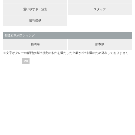
通いやすさ・治安
スタッフ
情報提供
都道府県別ランキング
福岡県
熊本県
※文字がグレーの部門は当社規定の条件を満たした企業が2社未満のため発表しておりません。
PR