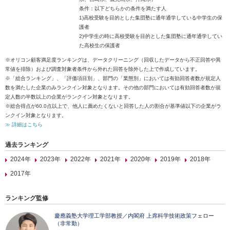
条件：以下どちらかの条件を満たす人
1)高校受験を目的とした集団塾に通年通学している中学生の保
護者
2)中学生の時に高校受験を目的とした集団塾に通年通学してい
た高校生の保護者
※オリコン顧客満足度ランキングは、データクリーニング（回収したデータから不正回答や異
常値を排除）および調査対象者条件から外れた回答を除外した上で作成しています。
※「総合ランキング」、「評価項目別」、部門の「業態別」においては有効回答者数が規定人
数を満たした企業のみランクイン対象となります。その他の部門においては有効回答者数が規
定人数の半数以上の企業がランクイン対象となります。
※総合得点が60.0点以上で、他人に薦めたくないと回答した人の割合が基準値以下の企業がラ
ンクイン対象となります。
≫ 詳細はこちら
過去ランキング
2024年
2023年
2022年
2021年
2020年
2019年
2018年
2017年
ランキング監修
慶應義塾大学理工学部教授／内閣府 上席科学技術政策フェロー
（非常勤）