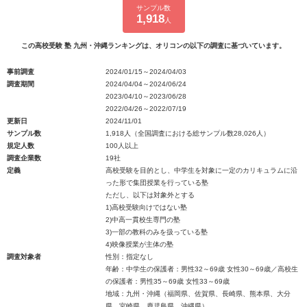
サンプル数
1,918
人
この高校受験 塾 九州・沖縄ランキングは、オリコンの以下の調査に基づいています。
事前調査
2024/01/15～2024/04/03
調査期間
2024/04/04～2024/06/24
2023/04/10～2023/06/28
2022/04/26～2022/07/19
更新日
2024/11/01
サンプル数
1,918人（全国調査における総サンプル数28,026人）
規定人数
100人以上
調査企業数
19社
定義
高校受験を目的とし、中学生を対象に一定のカリキュラムに沿
った形で集団授業を行っている塾
ただし、以下は対象外とする
1)高校受験向けではない塾
2)中高一貫校生専門の塾
3)一部の教科のみを扱っている塾
4)映像授業が主体の塾
調査対象者
性別：指定なし
年齢：中学生の保護者：男性32～69歳 女性30～69歳／高校生
の保護者：男性35～69歳 女性33～69歳
地域：九州・沖縄（福岡県、佐賀県、長崎県、熊本県、大分
県、宮崎県、鹿児島県、沖縄県）