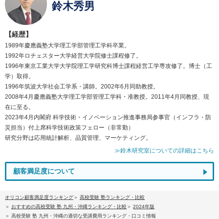
鈴木秀男
【経歴】
1989年慶應義塾大学理工学部管理工学科卒業。
1992年ロチェスター大学経営大学院修士課程修了。
1996年東京工業大学大学院理工学研究科博士課程経営工学専攻修了。博士（工
学）取得。
1996年筑波大学社会工学系・講師。2002年6月同助教授。
2008年4月慶應義塾大学理工学部管理工学科・准教授。2011年4月同教授、現
在に至る。
2023年4月内閣府 科学技術・イノベーション推進事務局参事官（インフラ・防
災担当）付上席科学技術政策フェロー（非常勤）
研究分野は応用統計解析、品質管理、マーケティング。
≫鈴木研究室についての詳細はこちら
顧客満足度について
オリコン顧客満足度ランキング
高校受験 塾ランキング・比較
おすすめの高校受験 塾 九州・沖縄ランキング・比較
2024年版
高校受験 塾 九州・沖縄の適切な受講費用ランキング・口コミ情報