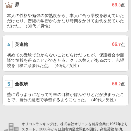
昴
69
.3
点
本人の性格や勉強の習熟度から、本人に合う学校を教えていた
だけたり、普段の学習からかなり時間をかけて面倒を見ていた
だけた。（30代／男性）
英進館
66
.7
点
初めての受験で分からないことだらけだったが、保護者会や面
談で情報を得ることができた点。クラス替えがあるので、志望
校を目標に頑張れた点。（40代／女性）
全教研
66
.2
点
塾に通うようになって将来の目標がぼんやりとだが決まったこ
とで、自分の意志で学習するようになった。（40代／男性）
オリコンランキングは、株式会社オリコンを前身企業に1967年より
スタート。2006年からは顧客満足度調査を開始。高校受験 塾 九